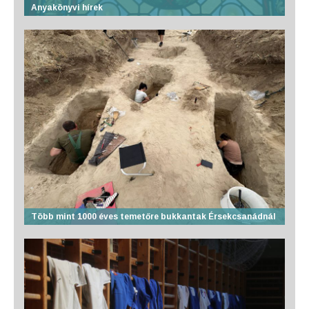
Anyakönyvi hírek
Több mint 1000 éves temetőre bukkantak Érsekcsanádnál