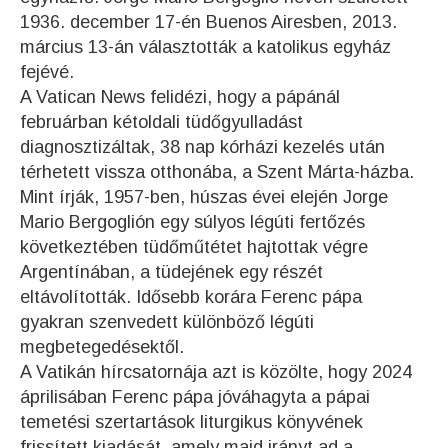
1936. december 17-én Buenos Airesben, 2013.
március 13-án választották a katolikus egyház
fejévé.
A Vatican News felidézi, hogy a pápánál
februárban kétoldali tüdőgyulladást
diagnosztizáltak, 38 nap kórházi kezelés után
térhetett vissza otthonába, a Szent Márta-házba.
Mint írják, 1957-ben, húszas évei elején Jorge
Mario Bergoglión egy súlyos légúti fertőzés
következtében tüdőműtétet hajtottak végre
Argentínában, a tüdejének egy részét
eltávolították. Idősebb korára Ferenc pápa
gyakran szenvedett különböző légúti
megbetegedésektől.
A Vatikán hírcsatornája azt is közölte, hogy 2024
áprilisában Ferenc pápa jóváhagyta a pápai
temetési szertartások liturgikus könyvének
frissített kiadását, amely majd irányt ad a