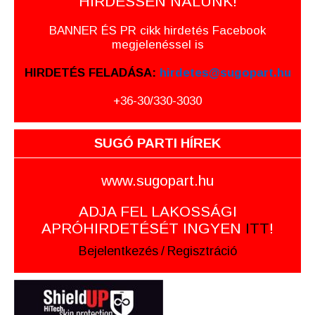
HIRDESSEN NÁLUNK!
BANNER ÉS PR cikk hirdetés Facebook
megjelenéssel is
HIRDETÉS FELADÁSA:
hirdetes@sugopart.hu
+36-30/330-3030
SUGÓ PARTI HÍREK
www.sugopart.hu
ADJA FEL LAKOSSÁGI
APRÓHIRDETÉSÉT INGYEN
ITT
!
Bejelentkezés
/
Regisztráció