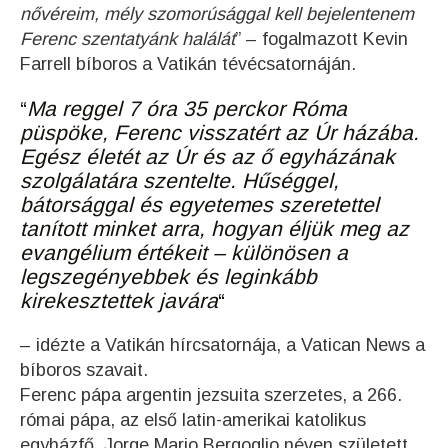
nővéreim, mély szomorúsággal kell bejelentenem
Ferenc szentatyánk halálát
” – fogalmazott Kevin
Farrell bíboros a Vatikán tévécsatornáján.
“
Ma reggel 7 óra 35 perckor Róma
püspöke, Ferenc visszatért az Úr házába.
Egész életét az Úr és az ő egyházának
szolgálatára szentelte. Hűséggel,
bátorsággal és egyetemes szeretettel
tanított minket arra, hogyan éljük meg az
evangélium értékeit – különösen a
legszegényebbek és leginkább
kirekesztettek javára
“
– idézte a Vatikán hírcsatornája, a Vatican News a
bíboros szavait.
Ferenc pápa argentin jezsuita szerzetes, a 266.
római pápa, az első latin-amerikai katolikus
egyházfő. Jorge Mario Bergoglio néven született