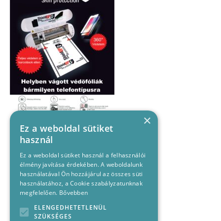
×
Ez a weboldal sütiket
használ
Ez a weboldal sütiket használ a felhasználói
élmény javítása érdekében. A weboldalunk
használatával Ön hozzájárul az összes süti
használatához, a Cookie szabályzatunknak
megfelelően.
Bővebben
ELENGEDHETETLENÜL
SZÜKSÉGES