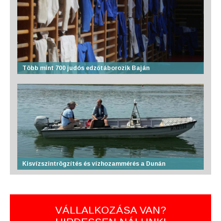
Több mint 700 judós edzőtáborozik Baján
Kisvízszintrögzítés és vízhozammérés a Dunán
VÁLLALKOZÁSA VAN?