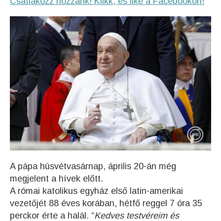
Csatlakozz hozzánk! Klikk, és like a Facebookon!
A pápa húsvétvasárnap, április 20-án még
megjelent a hívek előtt.
A római katolikus egyház első latin-amerikai
vezetőjét 88 éves korában, hétfő reggel 7 óra 35
perckor érte a halál. “
Kedves testvéreim és