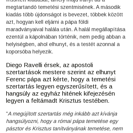
megtartandó temetési szentmisének. A második
kiadás több újdonságot is bevezet, többek között
azt, hogyan kell eljárni a pápa földi
maradványaival halála után. A halál megállapítása
ezentúl a kápolnában történik, nem pedig abban a
helyiségben, ahol elhunyt, és a testét azonnal a
koporsóba helyezik.
Diego Ravelli érsek, az apostoli
szertartások mestere szerint az elhunyt
Ferenc pápa azt kérte, hogy a temetési
szertartás legyen egyszerűsített, és a
hangsúly az egyház hitének kifejezésén
legyen a feltámadt Krisztus testében.
“
A megújított szertartás még inkább azt kívánja
hangsúlyozni, hogy a római pápa temetése egy
pásztor és Krisztus tanítványának temetése, nem