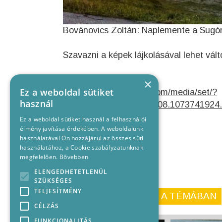
Bovánovics Zoltán: Naplemente a Sugó
Szavazni a képek lájkolásával lehet vál
Facebook galériánk:
×
Ez a weboldal sütiket
https://www.facebook.com/media/set/?
használ
set=a.1064527766920608.1073741924
Ez a weboldal sütiket használ a felhasználói
élmény javítása érdekében. A weboldalunk
használatával Ön hozzájárul az összes süti
használatához, a Cookie szabályzatunknak
megfelelően.
Bővebben
ELENGEDHETETLENÜL
SZÜKSÉGES
TELJESÍTMÉNY
KORÁBBI CIKKEINK A TÉMÁBAN
CÉLZÁS
FUNKCIONALITÁS