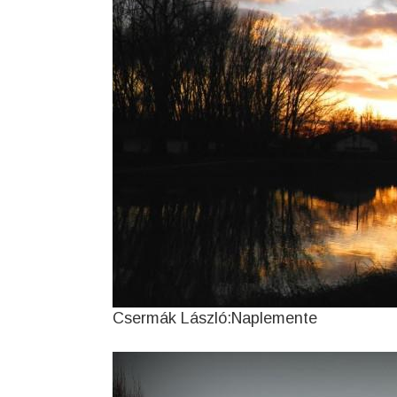
Csermák László:Naplemente