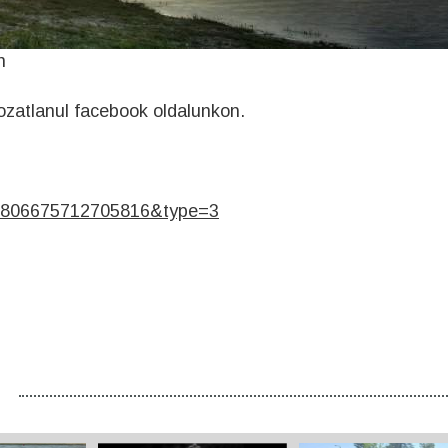
n
tozatlanul facebook oldalunkon.
.806675712705816&type=3