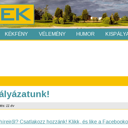
KÉKFÉNY
VÉLEMÉNY
HUMOR
KISPÁLY
ályázatunk!
tés: 11 év
híreiről? Csatlakozz hozzánk! Klikk, és like a Facebooko