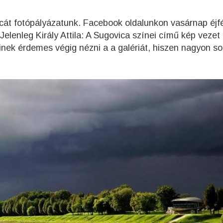
cát fotópályázatunk. Facebook oldalunkon vasárnap éjfé
Jelenleg Király Attila: A Sugovica színei című kép vezet
inek érdemes végig nézni a a galériát, hiszen nagyon so