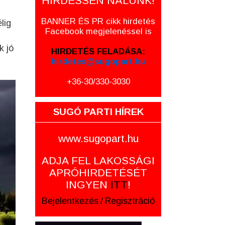
HIRDESSEN NÁLUNK!
BANNER ÉS PR cikk hirdetés
lig
Facebook megjelenéssel is
k jó
HIRDETÉS FELADÁSA:
hirdetes@sugopart.hu
+36-30/330-3030
SUGÓ PARTI HÍREK
www.sugopart.hu
ADJA FEL LAKOSSÁGI
APRÓHIRDETÉSÉT
INGYEN
ITT
!
Bejelentkezés
/
Regisztráció