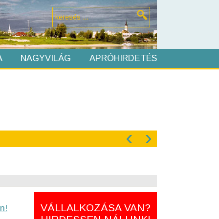
A
NAGYVILÁG
APRÓHIRDETÉS
‹
›
VÁLLALKOZÁSA VAN?
n!