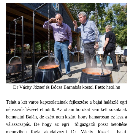
Dr Vácity József és Bócsa Barnabás kostol
Fotó
: heol.hu
Tehát a két város kapcsolatainak fejlesztése a bajai halászlé egri
népszerűsítésével elindult. Az ottani borokat sem kell sokaknak
bemutatni Baján, de azért nem kizárt, hogy hamarosan ez lesz a
válaszcsapás. De hogy az egri főigazgatói poszt betöltése
mennyiben fogja akadályozni Dr. Vácity József bajai