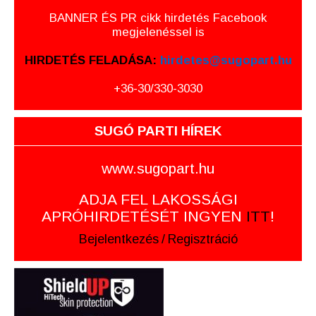
BANNER ÉS PR cikk hirdetés Facebook
megjelenéssel is
HIRDETÉS FELADÁSA:
hirdetes@sugopart.hu
+36-30/330-3030
SUGÓ PARTI HÍREK
www.sugopart.hu
ADJA FEL LAKOSSÁGI
APRÓHIRDETÉSÉT INGYEN
ITT
!
Bejelentkezés
/
Regisztráció