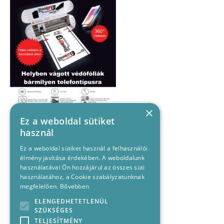
×
Ez a weboldal sütiket
használ
Ez a weboldal sütiket használ a felhasználói
élmény javítása érdekében. A weboldalunk
használatával Ön hozzájárul az összes süti
használatához, a Cookie szabályzatunknak
megfelelően.
Bővebben
ELENGEDHETETLENÜL
SZÜKSÉGES
TELJESÍTMÉNY