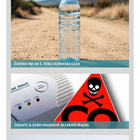
Életbe lép az I. fokú vízkorlátozás
Jelzett a szén-monoxid-érzékelő Baján