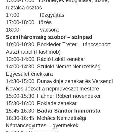
15:00-17:00 főzőhelyek elfoglalása, tűzifa,
tűztálca osztás
17:00 tűzgyújtás
17:00-18:00 főzés
18:00- vacsora
Szentháromság szobor – színpad
10:00-10:30 Bockleder Treter – tánccsoport
Ausztriából (Flashmob)
13:00-14:00 Rádió Lokál zenekar
14:00-14:30 Szuloki Német Nemzetiségi
Egyesület énekkara
14:30-15:00 Dunavkinje zenekar és Versendi
Kovács József a népművészet mestere
15:00-15:30 Hahner Róbert növendékei
15:30-16:00 Poklade zenekar
15:45-16:30
Badár Sándor humorista
16:30-16:45 Mohács Nemzetiségi
Néptáncegyüttes – gyermekek