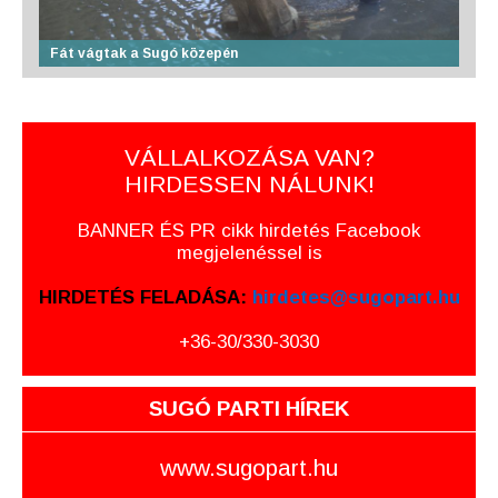
Fát vágtak a Sugó közepén
VÁLLALKOZÁSA VAN?
HIRDESSEN NÁLUNK!
BANNER ÉS PR cikk hirdetés Facebook
megjelenéssel is
HIRDETÉS FELADÁSA:
hirdetes@sugopart.hu
+36-30/330-3030
SUGÓ PARTI HÍREK
www.sugopart.hu