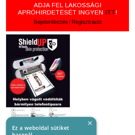
ADJA FEL LAKOSSÁGI
APRÓHIRDETÉSÉT INGYEN
ITT
!
Bejelentkezés
/
Regisztráció
×
Ez a weboldal sütiket
használ