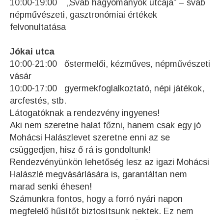
10:00-19:00 „Sváb hagyományok utcája” – sváb
népművészeti, gasztronómiai értékek
felvonultatása
Jókai utca
10:00-21:00 őstermelői, kézműves, népművészeti
vásár
10:00-17:00 gyermekfoglalkoztató, népi játékok,
arcfestés, stb.
Látogatóknak a rendezvény ingyenes!
Aki nem szeretne halat főzni, hanem csak egy jó
Mohácsi Halászlevet szeretne enni az se
csüggedjen, hisz ő rá is gondoltunk!
Rendezvényünkön lehetőség lesz az igazi Mohácsi
Halászlé megvásárlására is, garantáltan nem
marad senki éhesen!
Számunkra fontos, hogy a forró nyári napon
megfelelő hűsítőt biztosítsunk nektek. Ez nem