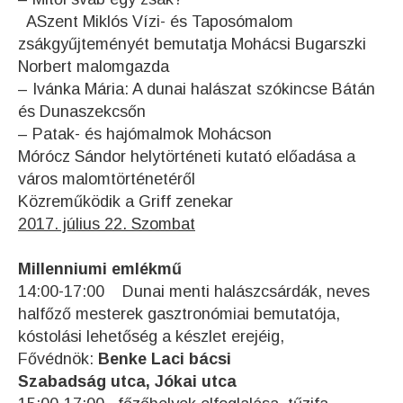
ASzent Miklós Vízi- és Taposómalom
zsákgyűjteményét bemutatja Mohácsi Bugarszki
Norbert malomgazda
– Ivánka Mária: A dunai halászat szókincse Bátán
és Dunaszekcsőn
– Patak- és hajómalmok Mohácson
Mórócz Sándor helytörténeti kutató előadása a
város malomtörténetéről
Közreműködik a Griff zenekar
2017. július 22. Szombat
Millenniumi emlékmű
14:00-17:00 Dunai menti halászcsárdák, neves
halfőző mesterek gasztronómiai bemutatója,
kóstolási lehetőség a készlet erejéig,
Fővédnök:
Benke Laci bácsi
Szabadság utca, Jókai utca