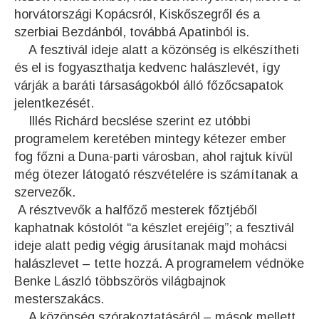
horvátországi Kopácsról, Kiskőszegről és a
szerbiai Bezdánból, továbbá Apatinból is.
A fesztivál ideje alatt a közönség is elkészítheti
és el is fogyaszthatja kedvenc halászlevét, így
várják a baráti társaságokból álló főzőcsapatok
jelentkezését.
Illés Richárd becslése szerint ez utóbbi
programelem keretében mintegy kétezer ember
fog főzni a Duna-parti városban, ahol rajtuk kívül
még ötezer látogató részvételére is számítanak a
szervezők.
A résztvevők a halfőző mesterek főztjéből
kaphatnak kóstolót “a készlet erejéig”; a fesztivál
ideje alatt pedig végig árusítanak majd mohácsi
halászlevet – tette hozzá. A programelem védnöke
Benke László többszörös világbajnok
mesterszakács.
A közönség szórakoztatásáról – mások mellett