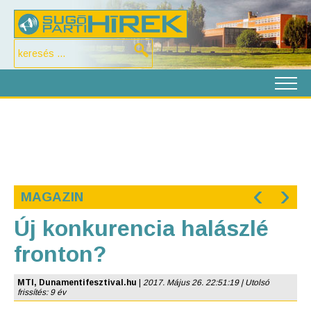
‹
›
MAGAZIN
Új konkurencia halászlé
fronton?
MTI, Dunamentifesztival.hu
|
2017. Május 26. 22:51:19 | Utolsó
frissítés: 9 év