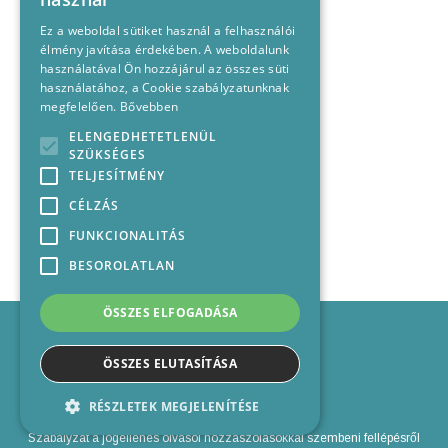
Ez a weboldal sütiket használ a felhasználói
élmény javítása érdekében. A weboldalunk
használatával Ön hozzájárul az összes süti
használatához, a Cookie szabályzatunknak
megfelelően.
Bővebben
ELENGEDHETETLENÜL
SZÜKSÉGES
TELJESÍTMÉNY
CÉLZÁS
FUNKCIONALITÁS
BESOROLATLAN
ÖSSZES ELFOGADÁSA
Impresszum
Médiajánlat
ÖSSZES ELUTASÍTÁSA
Felhasználási feltételek
Panaszkezelési nyilatkozat
RÉSZLETEK MEGJELENÍTÉSE
Kapcsolat
Szabályzat a jogellenes olvasói hozzászólásokkal szembeni fellépésről