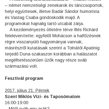
– német nemzetiségi zenekarok és tánccsoportok,
helyi együttesek, illetve Badár Sándor humorista
és Vastag Csaba gondoskodik majd. A
programokat hajnalig tartó utcabál zárja.
A kezdeményezés ötletére térve Illés Richárd
felelevenítette: egyfelől Mohácson a halfőzésnek
régre visszanyúló hagyományai vannak,
másrészről kutatásaik szerint a Tolnától Apatinig
terjedő Duna-szakaszon korábban a halászatot
megélhetésszerűen űzők nagy része sváb
származású volt.
Fesztivál program
2017. július 21. Péntek
Szent Miklós Vízi- és Taposómalom
16:00-19:00
– Mitől sváb egy zsák?