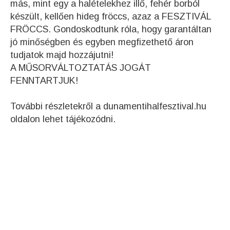
más, mint egy a halételekhez illő, fehér borból
készült, kellően hideg fröccs, azaz a FESZTIVÁL
FRÖCCS. Gondoskodtunk róla, hogy garantáltan
jó minőségben és egyben megfizethető áron
tudjatok majd hozzájutni!
A MŰSORVÁLTOZTATÁS JOGÁT
FENNTARTJUK!
További részletekről a dunamentihalfesztival.hu
oldalon lehet tájékozódni.