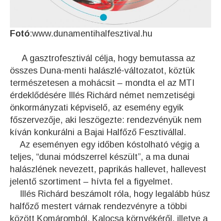
Fotó
:www.dunamentihalfesztival.hu
A gasztrofesztivál célja, hogy bemutassa az
összes Duna-menti halászlé-változatot, köztük
természetesen a mohácsit – mondta el az MTI
érdeklődésére Illés Richárd német nemzetiségi
önkormányzati képviselő, az esemény egyik
főszervezője, aki leszögezte: rendezvényük nem
kíván konkurálni a Bajai Halfőző Fesztivállal.
Az eseményen egy időben kóstolható végig a
teljes, “dunai módszerrel készült”, a ma dunai
halászlének nevezett, paprikás hallevet, hallevest
jelentő szortiment – hívta fel a figyelmet.
Illés Richárd beszámolt róla, hogy legalább húsz
halfőző mestert várnak rendezvényre a többi
között Komáromból, Kalocsa környékéről, illetve a