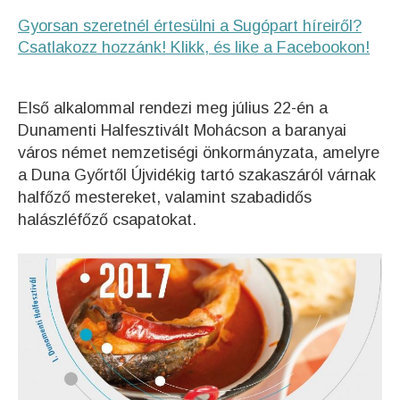
Gyorsan szeretnél értesülni a Sugópart híreiről?
Csatlakozz hozzánk! Klikk, és like a Facebookon!
Első alkalommal rendezi meg július 22-én a
Dunamenti Halfesztivált Mohácson a baranyai
város német nemzetiségi önkormányzata, amelyre
a Duna Győrtől Újvidékig tartó szakaszáról várnak
halfőző mestereket, valamint szabadidős
halászléfőző csapatokat.