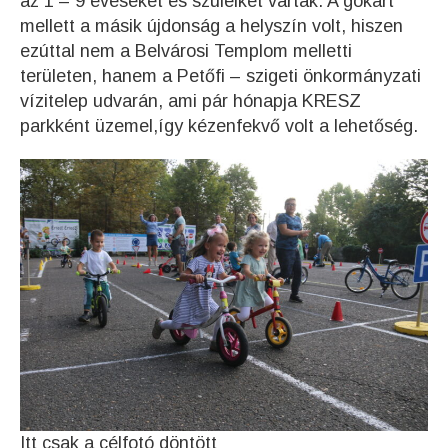
az 1 – 9 éveseket és szüleiket várták. A gokart
mellett a másik újdonság a helyszín volt, hiszen
ezúttal nem a Belvárosi Templom melletti
területen, hanem a Petőfi – szigeti önkormányzati
vízitelep udvarán, ami pár hónapja KRESZ
parkként üzemel,így kézenfekvő volt a lehetőség.
Itt csak a célfotó döntött