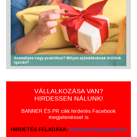
Személyes vagy praktikus? Milyen ajándékoknak örülünk
igazán?
VÁLLALKOZÁSA VAN?
HIRDESSEN NÁLUNK!
BANNER ÉS PR cikk hirdetés Facebook
megjelenéssel is
HIRDETÉS FELADÁSA:
hirdetes@sugopart.hu