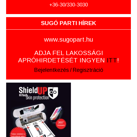
+36-30/330-3030
SUGÓ PARTI HÍREK
www.sugopart.hu
ADJA FEL LAKOSSÁGI
APRÓHIRDETÉSÉT INGYEN
ITT
!
Bejelentkezés
/
Regisztráció