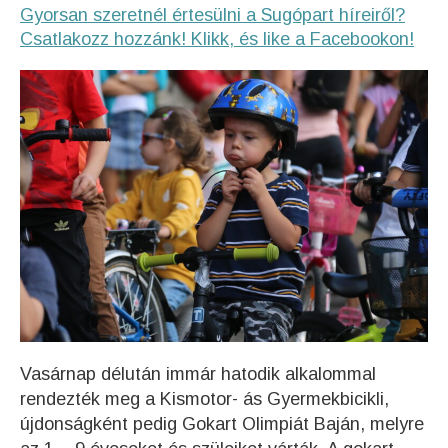
Gyorsan szeretnél értesülni a Sugópart híreiről?
Csatlakozz hozzánk! Klikk, és like a Facebookon!
Vasárnap délután immár hatodik alkalommal
rendezték meg a Kismotor- ás Gyermekbicikli,
újdonságként pedig Gokart Olimpiát Baján, melyre