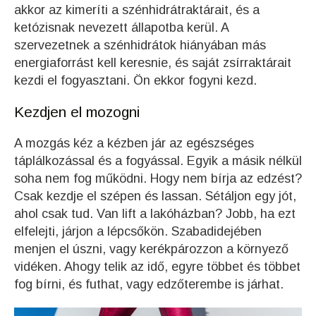
akkor az kimeríti a szénhidrátraktárait, és a
ketózisnak nevezett állapotba kerül. A
szervezetnek a szénhidrátok hiányában más
energiaforrást kell keresnie, és saját zsírraktárait
kezdi el fogyasztani. Ön ekkor fogyni kezd.
Kezdjen el mozogni
A mozgás kéz a kézben jár az egészséges
táplálkozással és a fogyással. Egyik a másik nélkül
soha nem fog működni. Hogy nem bírja az edzést?
Csak kezdje el szépen és lassan. Sétáljon egy jót,
ahol csak tud. Van lift a lakóházban? Jobb, ha ezt
elfelejti, járjon a lépcsőkön. Szabadidejében
menjen el úszni, vagy kerékpározzon a környező
vidéken. Ahogy telik az idő, egyre többet és többet
fog bírni, és futhat, vagy edzőterembe is járhat.