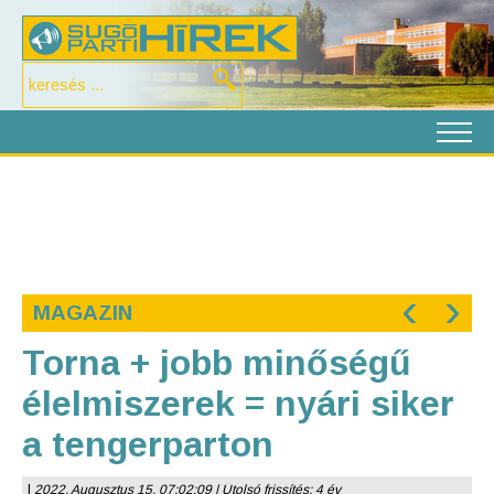
‹
›
MAGAZIN
Torna + jobb minőségű
élelmiszerek = nyári siker
a tengerparton
|
2022. Augusztus 15. 07:02:09 | Utolsó frissítés: 4 év