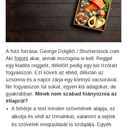
A fotó forrása: George Dolgikh / Shutterstock.com
Aki
fogyni
akar, annak mozognia is kell. Reggel
egy kiadós reggelit, délelőtt pedig egy kis tízórait
fogyasszon. Ezt követi az ebéd, délután az
uzsonna és a napot zárja egy könnyű vacsorával.
Ne fogyasszon túl sokat, egyen kis adagokat, de
gyakrabban.
Minek nem szabad hiányoznia az
étlapról?
A fehérje a test minden szövetének alapja, ez
alkotja és védi az izmainkat, valamint a sejtek
és szövetek megújulását is szolgálja. Egyéb