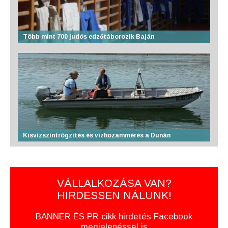
Több mint 700 judós edzőtáborozik Baján
Kisvízszintrögzítés és vízhozammérés a Dunán
VÁLLALKOZÁSA VAN?
HIRDESSEN NÁLUNK!
BANNER ÉS PR cikk hirdetés Facebook
megjelenéssel is