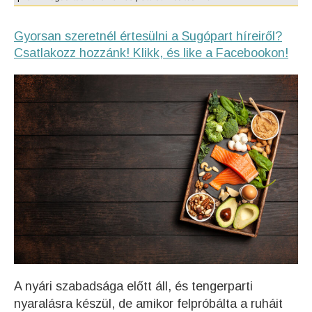
Gyorsan szeretnél értesülni a Sugópart híreiről?
Csatlakozz hozzánk! Klikk, és like a Facebookon!
A nyári szabadsága előtt áll, és tengerparti
nyaralásra készül, de amikor felpróbálta a ruháit