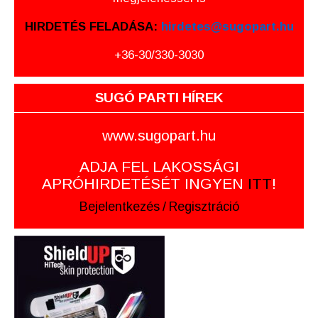
HIRDETÉS FELADÁSA:
hirdetes@sugopart.hu
+36-30/330-3030
SUGÓ PARTI HÍREK
www.sugopart.hu
ADJA FEL LAKOSSÁGI
APRÓHIRDETÉSÉT INGYEN
ITT
!
Bejelentkezés
/
Regisztráció