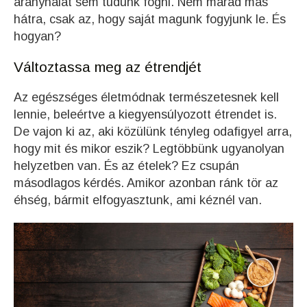
aranyhalat sem tudunk fogni. Nem marad más
hátra, csak az, hogy saját magunk fogyjunk le. És
hogyan?
Változtassa meg az étrendjét
Az egészséges életmódnak természetesnek kell
lennie, beleértve a kiegyensúlyozott étrendet is.
De vajon ki az, aki közülünk tényleg odafigyel arra,
hogy mit és mikor eszik? Legtöbbünk ugyanolyan
helyzetben van. És az ételek? Ez csupán
másodlagos kérdés. Amikor azonban ránk tör az
éhség, bármit elfogyasztunk, ami kéznél van.