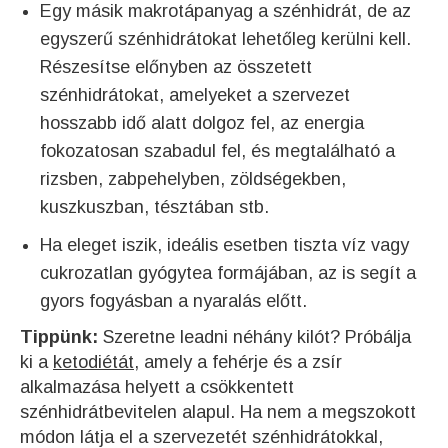
Egy másik makrotápanyag a szénhidrát, de az
egyszerű szénhidrátokat lehetőleg kerülni kell.
Részesítse előnyben az összetett
szénhidrátokat, amelyeket a szervezet
hosszabb idő alatt dolgoz fel, az energia
fokozatosan szabadul fel, és megtalálható a
rizsben, zabpehelyben, zöldségekben,
kuszkuszban, tésztában stb.
Ha eleget iszik, ideális esetben tiszta víz vagy
cukrozatlan gyógytea formájában, az is segít a
gyors fogyásban a nyaralás előtt.
Tippünk:
Szeretne leadni néhány kilót? Próbálja
ki a
ketodiétát
, amely a fehérje és a zsír
alkalmazása helyett a csökkentett
szénhidrátbevitelen alapul. Ha nem a megszokott
módon látja el a szervezetét szénhidrátokkal,