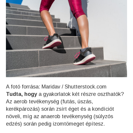
A fotó forrása: Maridav / Shutterstock.com
Tudta, hogy
a gyakorlatok két részre oszthatók?
Az aerob tevékenység (futás, úszás,
kerékpározás) során zsírt éget és a kondíciót
növeli, míg az anaerob tevékenység (súlyzós
edzés) során pedig izomtömeget építesz.