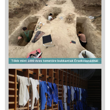
Több mint 1000 éves temetőre bukkantak Érsekcsanádnál