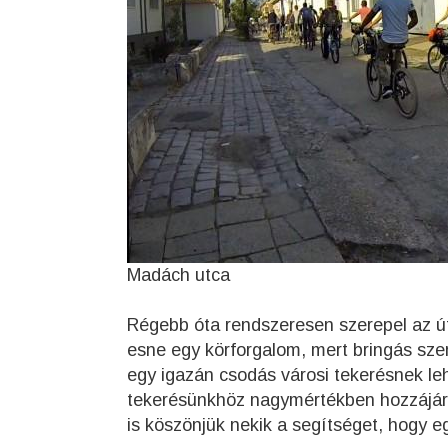
Madách utca
Régebb óta rendszeresen szerepel az út
esne egy körforgalom, mert bringás sze
egy igazán csodás városi tekerésnek leh
tekerésünkhöz nagymértékben hozzájáru
is köszönjük nekik a segítséget, hogy e