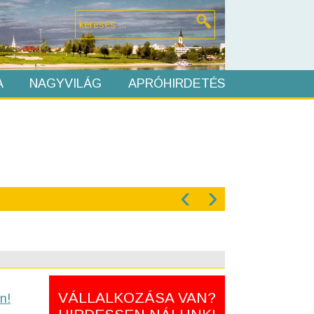
A
NAGYVILÁG
APRÓHIRDETÉS
‹
›
VÁLLALKOZÁSA VAN?
n!