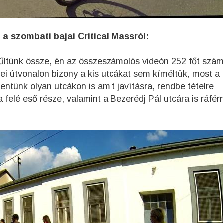
a szombati bajai Critical Massról:
űltünk össze, én az összeszámolós videón 252 főt szám
ei útvonalon bizony a kis utcákat sem kíméltük, most a 
entünk olyan utcákon is amit javításra, rendbe tételre
a felé eső része, valamint a Bezerédj Pál utcára is ráfér