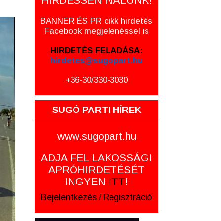
HIRDESSEN NÁLUNK!
BANNER ÉS PR cikk hirdetés
Facebook megjelenéssel is
HIRDETÉS FELADÁSA:
hirdetes@sugopart.hu
+36-30/330-3030
SUGÓ PARTI HÍREK
www.sugopart.hu
ADJA FEL LAKOSSÁGI
APRÓHIRDETÉSÉT
INGYEN
ITT
!
Bejelentkezés
/
Regisztráció