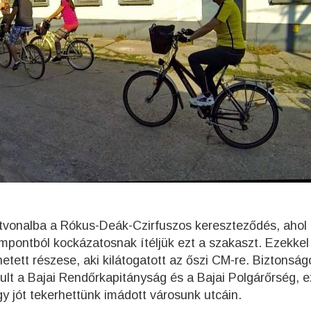
vonalba a Rókus-Deák-Czirfuszos kereszteződés, ahol i
mpontból kockázatosnak ítéljük ezt a szakaszt. Ezekkel
etett részese, aki kilátogatott az őszi CM-re. Biztonság
lt a Bajai Rendőrkapitányság és a Bajai Polgárőrség, 
gy jót tekerhettünk imádott városunk utcáin.