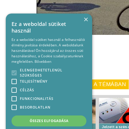
×
Ez a weboldal sütiket
használ
Ez a weboldal sütiket használ a felhasználói
élmény javítása érdekében. A weboldalunk
használatával Ön hozzájárul az összes süti
használatához, a Cookie szabályzatunknak
megfelelően.
Bővebben
ELENGEDHETETLENÜL
SZÜKSÉGES
TELJESÍTMÉNY
KORÁBBI CIKKEINK A TÉMÁBAN
CÉLZÁS
FUNKCIONALITÁS
BESOROLATLAN
ÖSSZES ELFOGADÁSA
Életbe lép az I. fokú
Jelzett a szén