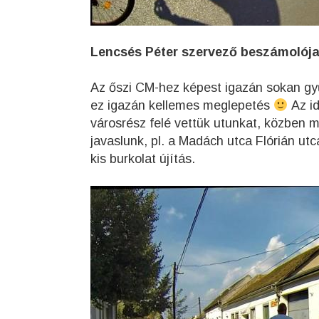
Lencsés Péter szervező beszámolója 
Az őszi CM-hez képest igazán sokan gy
ez igazán kellemes meglepetés
Az id
városrész felé vettük utunkat, közben m
javaslunk, pl. a Madách utca Flórián utc
kis burkolat újítás.