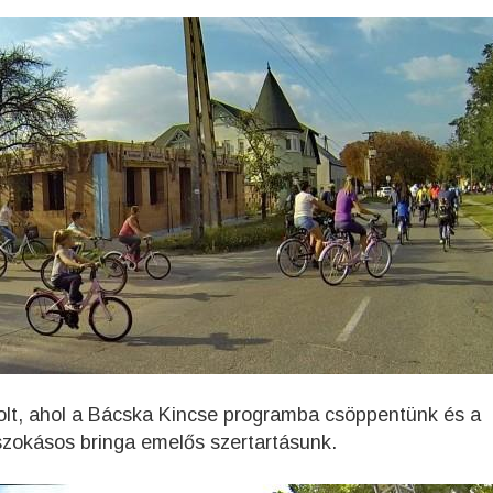
volt, ahol a Bácska Kincse programba csöppentünk és a
szokásos bringa emelős szertartásunk.