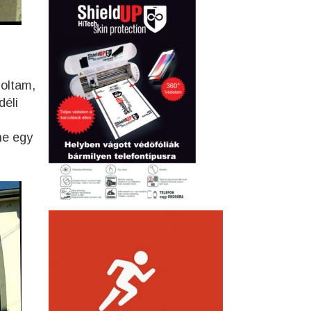
oltam,
déli
ne egy