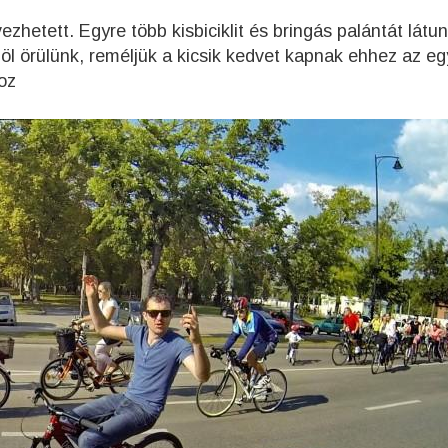
vezhetett. Egyre több kisbiciklit és bringás palántát látu
öl örülünk, reméljük a kicsik kedvet kapnak ehhez az eg
oz