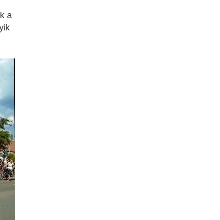
nk a
yik