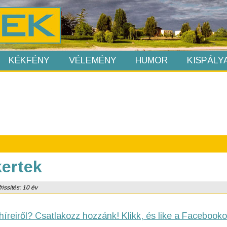
KÉKFÉNY
VÉLEMÉNY
HUMOR
KISPÁLY
kertek
issítés: 10 év
híreiről? Csatlakozz hozzánk! Klikk, és like a Facebooko