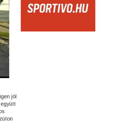
gen jól
 együtt
os
ezúton