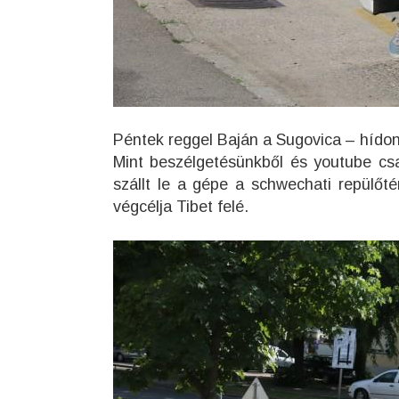
Péntek reggel Baján a Sugovica – hído
Mint beszélgetésünkből és youtube cs
szállt le a gépe a schwechati repülő
végcélja Tibet felé.