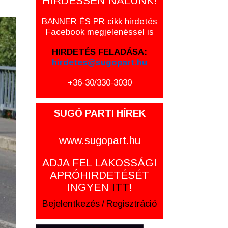
HIRDESSEN NÁLUNK!
BANNER ÉS PR cikk hirdetés
Facebook megjelenéssel is
HIRDETÉS FELADÁSA:
hirdetes@sugopart.hu
+36-30/330-3030
SUGÓ PARTI HÍREK
www.sugopart.hu
ADJA FEL LAKOSSÁGI
APRÓHIRDETÉSÉT
INGYEN
ITT
!
Bejelentkezés
/
Regisztráció