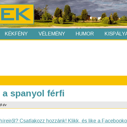
KÉKFÉNY
VÉLEMÉNY
HUMOR
KISPÁLY
a spanyol férfi
 9 év
híreiről? Csatlakozz hozzánk! Klikk, és like a Facebooko