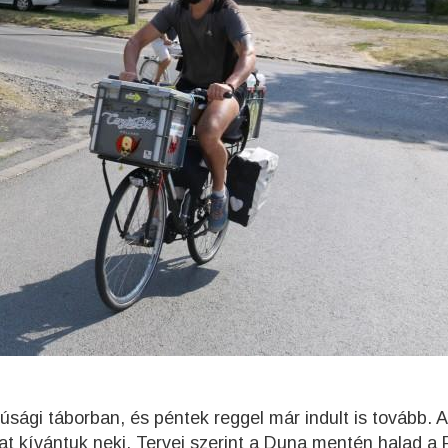
fjúsági táborban, és péntek reggel már indult is tovább. A
utat kívántuk neki. Tervei szerint a Duna mentén halad a