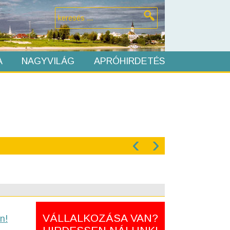
A
NAGYVILÁG
APRÓHIRDETÉS
‹
›
VÁLLALKOZÁSA VAN?
n!