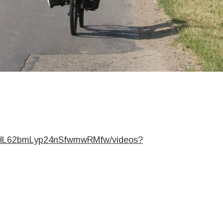
CAHL62bmLyp24nSfwmwRMfw/videos?