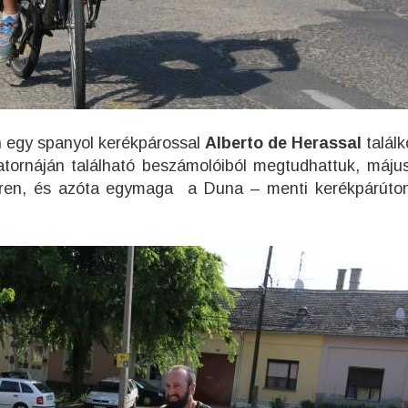
n egy spanyol kerékpárossal
Alberto de Herassal
találk
atornáján található beszámolóiból megtudhattuk, máju
téren, és azóta egymaga a Duna – menti kerékpárúto