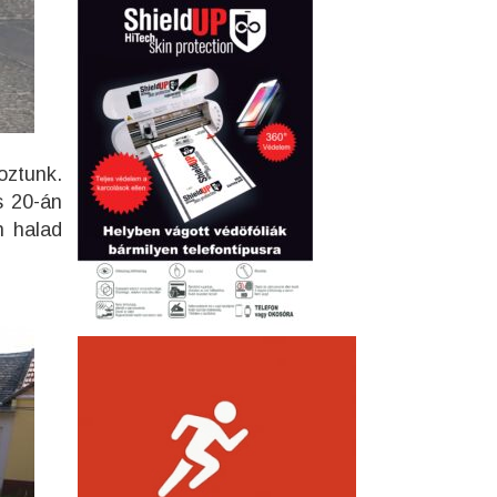
oztunk.
s 20-án
n halad