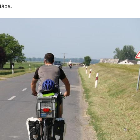
iába.