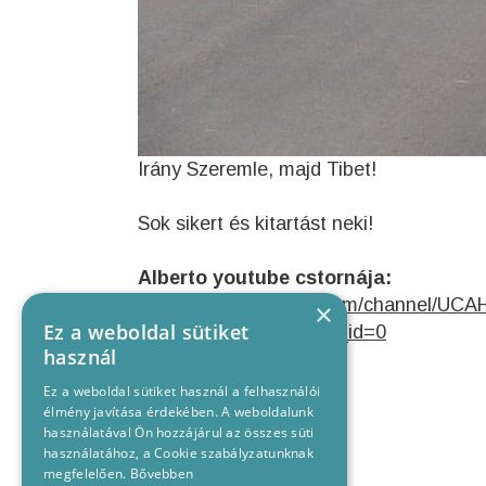
Irány Szeremle, majd Tibet!
Sok sikert és kitartást neki!
Alberto youtube cstornája:
https://www.youtube.com/channel/U
×
Ez a weboldal sütiket
view=0&sort=dd&shelf_id=0
használ
Ez a weboldal sütiket használ a felhasználói
élmény javítása érdekében. A weboldalunk
használatával Ön hozzájárul az összes süti
használatához, a Cookie szabályzatunknak
megfelelően.
Bővebben