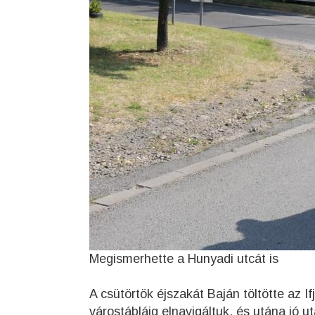
Megismerhette a Hunyadi utcát is
A csütörtök éjszakát Baján töltötte az I
várostábláig elnavigáltuk, és utána jó 