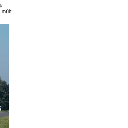
k
i múlt