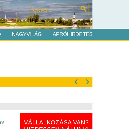
A
NAGYVILÁG
APRÓHIRDETÉS
‹
›
VÁLLALKOZÁSA VAN?
n!