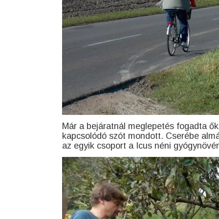
Már a bejáratnál meglepetés fogadta őke
kapcsolódó szót mondott. Cserébe almát 
az egyik csoport a Icus néni gyógynövén