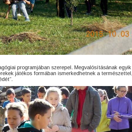
agógiai programjában szerepel. Megvalósításának egyik
yerekek játékos formában ismerkedhetnek a természettel
édét”.