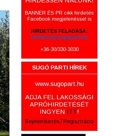
HIRDESSEN NÁLUNK!
BANNER ÉS PR cikk hirdetés
Facebook megjelenéssel is
HIRDETÉS FELADÁSA:
hirdetes@sugopart.hu
+36-30/330-3030
SUGÓ PARTI HÍREK
www.sugopart.hu
ADJA FEL LAKOSSÁGI
APRÓHIRDETÉSÉT
INGYEN
ITT
!
Bejelentkezés
/
Regisztráció