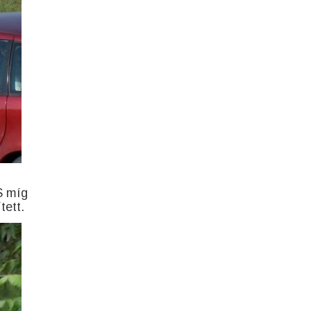
S míg
tett.