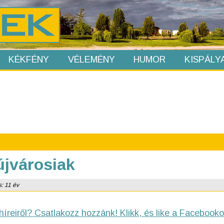
KÉKFÉNY
VÉLEMÉNY
HUMOR
KISPÁLY
újvárosiak
s: 11 év
híreiről? Csatlakozz hozzánk! Klikk, és like a Facebooko