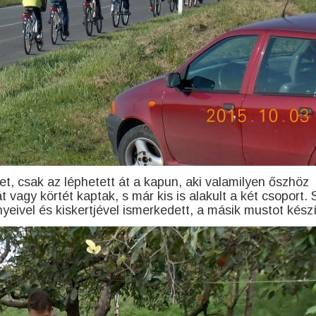
t, csak az léphetett át a kapun, aki valamilyen őszhöz
vagy körtét kaptak, s már kis is alakult a két csoport. 
yeivel és kiskertjével ismerkedett, a másik mustot készí