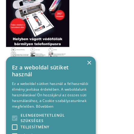
×
Ez a weboldal sütiket
használ
Ez a weboldal sütiket használ a felhasználói
élmény javítása érdekében. A weboldalunk
használatával Ön hozzájárul az összes süti
használatához, a Cookie szabályzatunknak
megfelelően.
Bővebben
ELENGEDHETETLENÜL
SZÜKSÉGES
TELJESÍTMÉNY