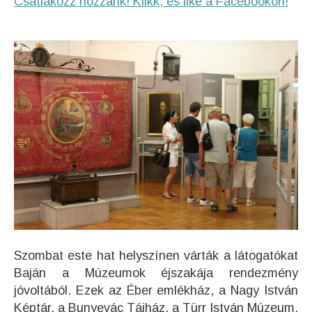
Csatlakozz hozzánk! Klikk, és like a Facebookon!
Szombat este hat helyszínen várták a látogatókat
Baján a Múzeumok éjszakája rendezmény
jóvoltából. Ezek az Éber emlékház, a Nagy István
Képtár, a Bunyevác Tájház, a Türr István Múzeum,