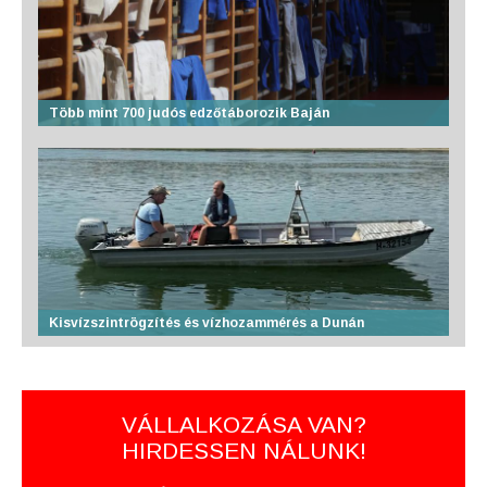
Több mint 700 judós edzőtáborozik Baján
Kisvízszintrögzítés és vízhozammérés a Dunán
VÁLLALKOZÁSA VAN?
HIRDESSEN NÁLUNK!