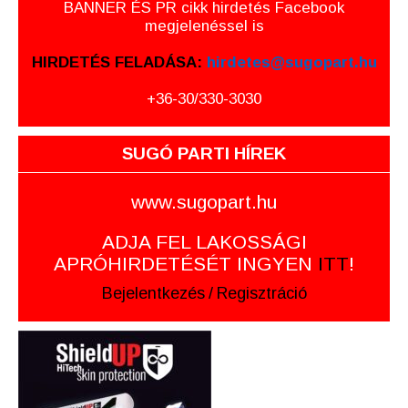
BANNER ÉS PR cikk hirdetés Facebook
megjelenéssel is
HIRDETÉS FELADÁSA:
hirdetes@sugopart.hu
+36-30/330-3030
SUGÓ PARTI HÍREK
www.sugopart.hu
ADJA FEL LAKOSSÁGI
APRÓHIRDETÉSÉT INGYEN
ITT
!
Bejelentkezés
/
Regisztráció