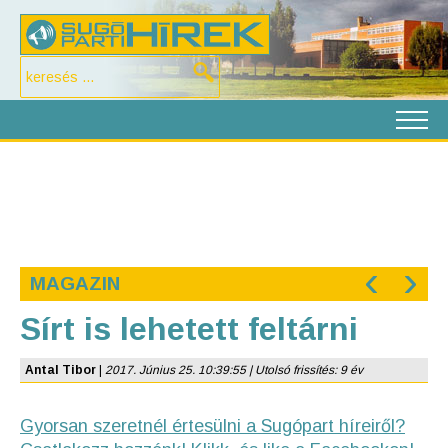
‹
›
MAGAZIN
Sírt is lehetett feltárni
Antal Tibor
|
2017. Június 25. 10:39:55 | Utolsó frissítés: 9 év
Gyorsan szeretnél értesülni a Sugópart híreiről?