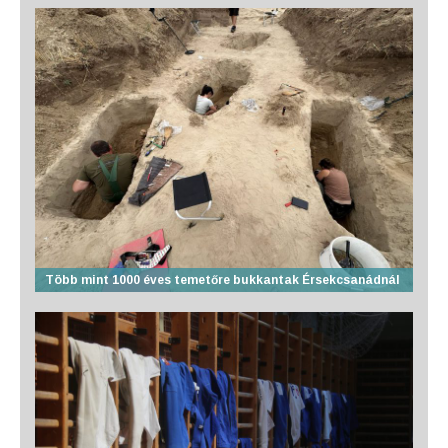
Több mint 1000 éves temetőre bukkantak Érsekcsanádnál