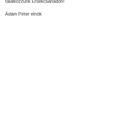
találkozzunk Érsekcsanádon!
Ádám Péter elnök