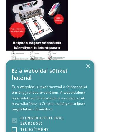
×
Ez a weboldal sütiket
használ
Ez a weboldal sütiket használ a felhasználói
élmény javítása érdekében. A weboldalunk
használatával Ön hozzájárul az összes süti
használatához, a Cookie szabályzatunknak
megfelelően.
Bővebben
ELENGEDHETETLENÜL
SZÜKSÉGES
TELJESÍTMÉNY