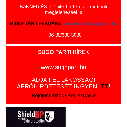
BANNER ÉS PR cikk hirdetés Facebook
megjelenéssel is
HIRDETÉS FELADÁSA:
hirdetes@sugopart.hu
+36-30/330-3030
SUGÓ PARTI HÍREK
www.sugopart.hu
ADJA FEL LAKOSSÁGI
APRÓHIRDETÉSÉT INGYEN
ITT
!
Bejelentkezés
/
Regisztráció