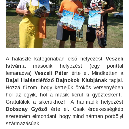
A halászlé kategóriában első helyezést
Veszeli
István
,a második helyezést (egy ponttal
lemaradva)
Veszeli Péter
érte el. Mindketten a
Bajai Halászléfőző Bajnokok Klubjának
tagjai.
Hozzá fűzöm, hogy kettejük örökös versenyében
hol az egyik, hol a másik kerül ki győztesként.
Gratulálok a sikerükhöz! A harmadik helyezést
Dobszay Győző
érte el. Csak érdekességkép
szeretném elmondani, hogy mind hárman pörbölyi
származásúak!