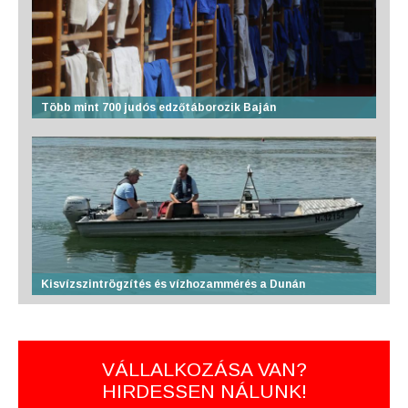
Több mint 700 judós edzőtáborozik Baján
Kisvízszintrögzítés és vízhozammérés a Dunán
VÁLLALKOZÁSA VAN?
HIRDESSEN NÁLUNK!