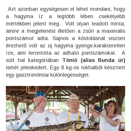
Azt azonban egységesen el lehet mondani, hogy
a hagyma íz a legtöbb lében csekélyebb
mértékben jelent meg. Volt olyan leadott minta,
amire a megjelenést illetően a zsűri a maxi
mális
pontszámot adta. Sajnos a kóstolásnál viszont
érezhető volt az új hagyma gyenge,karakteretlen
íze, ami lerontotta az adható pontszámokat. A
sült hal kategóriában
Tónió (alias Bunda úr)
ismét jeleskedett. Egy 8 kg-os tokhalból készített
egy gasztronómiai különlegességet.