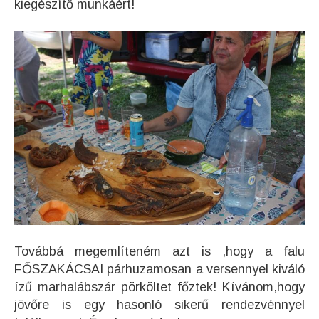
kiegészítő munkáért!
Továbbá megemlíteném azt is ,hogy a falu
FŐSZAKÁCSAI párhuzamosan a versennyel kiváló
ízű marhalábszár pörköltet főztek! Kívánom,hogy
jövőre is egy hasonló sikerű rendezvénnyel