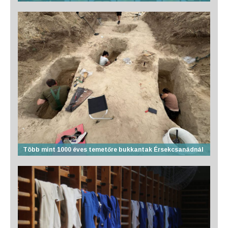
Több mint 1000 éves temetőre bukkantak Érsekcsanádnál