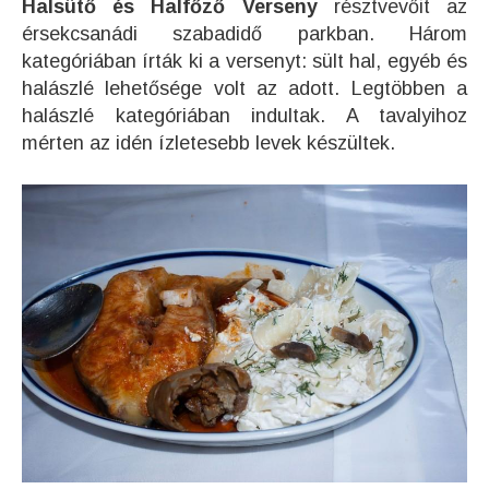
Halsütő és Halfőző Verseny
résztvevőit az
érsekcsanádi szabadidő parkban. Három
kategóriában írták ki a versenyt: sült hal, egyéb és
halászlé lehetősége volt az adott. Legtöbben a
halászlé kategóriában indultak. A tavalyihoz
mérten az idén ízletesebb levek készültek.