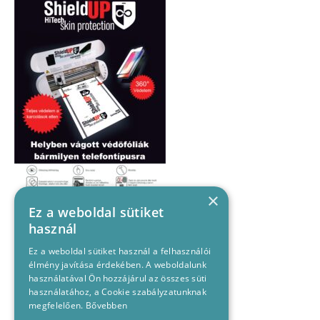
×
Ez a weboldal sütiket
használ
Ez a weboldal sütiket használ a felhasználói
élmény javítása érdekében. A weboldalunk
használatával Ön hozzájárul az összes süti
használatához, a Cookie szabályzatunknak
megfelelően.
Bővebben