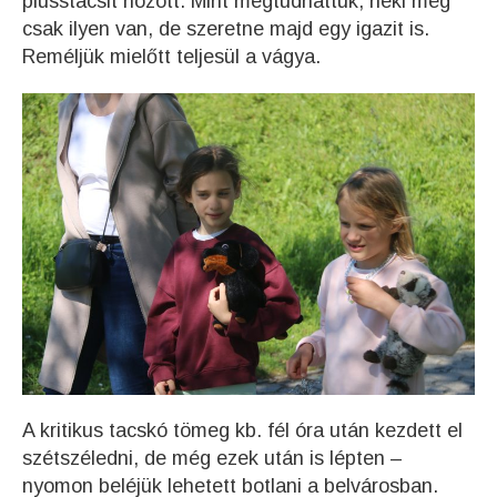
plüsstacsit hozott. Mint megtudhattuk, neki még
csak ilyen van, de szeretne majd egy igazit is.
Reméljük mielőtt teljesül a vágya.
A kritikus tacskó tömeg kb. fél óra után kezdett el
szétszéledni, de még ezek után is lépten –
nyomon beléjük lehetett botlani a belvárosban.