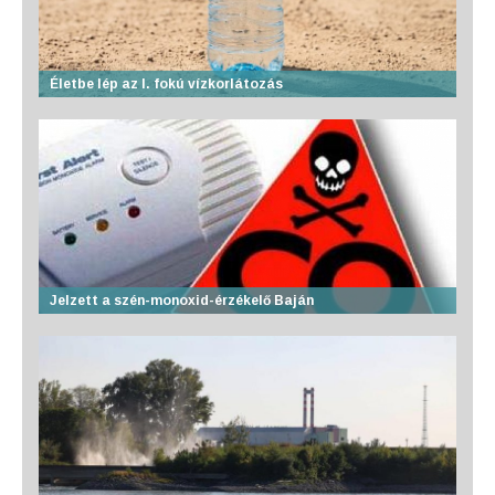
Életbe lép az I. fokú vízkorlátozás
Jelzett a szén-monoxid-érzékelő Baján