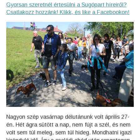
Gyorsan szeretnél értesülni a Sugópart híreiről?
Csatlakozz hozzánk! Klikk, és like a Facebookon!
Nagyon szép vasárnap délutánunk volt április 27-
én. Hét ágra sütött a nap, nem fújt a szél, és nem
volt sem túl meleg, sem túl hideg. Mondhatni igazi