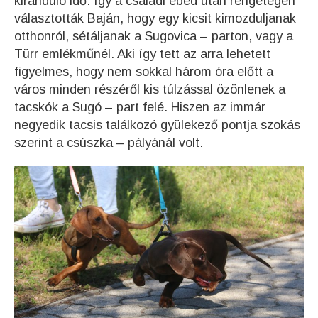
kiránduló idő. Így a családi ebéd után rengetegen
választották Baján, hogy egy kicsit kimozduljanak
otthonról, sétáljanak a Sugovica – parton, vagy a
Türr emlékműnél. Aki így tett az arra lehetett
figyelmes, hogy nem sokkal három óra előtt a
város minden részéről kis túlzással özönlenek a
tacskók a Sugó – part felé. Hiszen az immár
negyedik tacsis találkozó gyülekező pontja szokás
szerint a csúszka – pályánál volt.