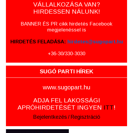
VÁLLALKOZÁSA VAN?
HIRDESSEN NÁLUNK!
BANNER ÉS PR cikk hirdetés Facebook
megjelenéssel is
HIRDETÉS FELADÁSA:
hirdetes@sugopart.hu
+36-30/330-3030
SUGÓ PARTI HÍREK
www.sugopart.hu
ADJA FEL LAKOSSÁGI
APRÓHIRDETÉSÉT INGYEN
ITT
!
Bejelentkezés
/
Regisztráció