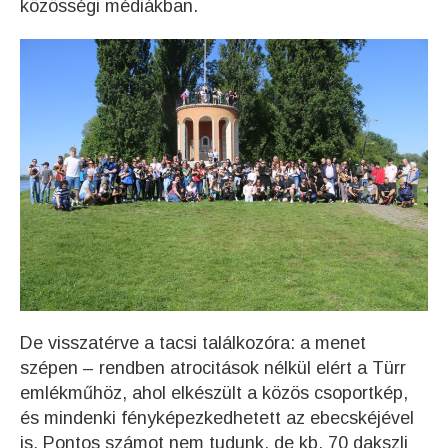
közösségi médiákban.
De visszatérve a tacsi találkozóra: a menet
szépen – rendben atrocitások nélkül elért a Türr
emlékműhöz, ahol elkészült a közös csoportkép,
és mindenki fényképezkedhetett az ebecskéjével
is. Pontos számot nem tudunk, de kb. 70 dakszli