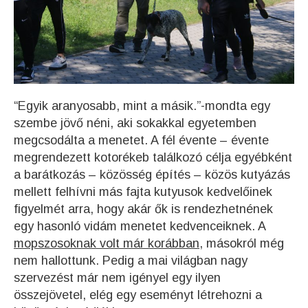
“Egyik aranyosabb, mint a másik.”-mondta egy
szembe jövő néni, aki sokakkal egyetemben
megcsodálta a menetet. A fél évente – évente
megrendezett kotorékeb találkozó célja egyébként
a barátkozás – közösség építés – közös kutyázás
mellett felhívni más fajta kutyusok kedvelőinek
figyelmét arra, hogy akár ők is rendezhetnének
egy hasonló vidám menetet kedvenceiknek. A
mopszosoknak volt már korábban,
másokról még
nem hallottunk. Pedig a mai világban nagy
szervezést már nem igényel egy ilyen
összejövetel, elég egy eseményt létrehozni a