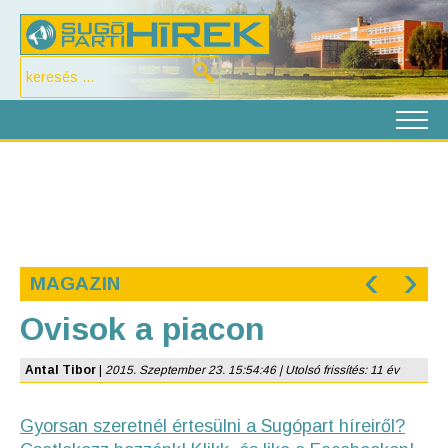
‹
›
MAGAZIN
Ovisok a piacon
Antal Tibor
|
2015. Szeptember 23. 15:54:46 | Utolsó frissítés: 11 év
Gyorsan szeretnél értesülni a Sugópart híreiről?