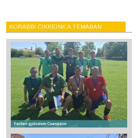
KORÁBBI CIKKEINK A TÉMÁBAN
Feröeri győzelem Csanádon