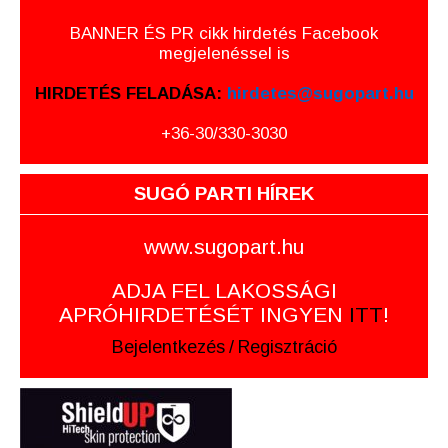
BANNER ÉS PR cikk hirdetés Facebook
megjelenéssel is
HIRDETÉS FELADÁSA:
hirdetes@sugopart.hu
+36-30/330-3030
SUGÓ PARTI HÍREK
www.sugopart.hu
ADJA FEL LAKOSSÁGI
APRÓHIRDETÉSÉT INGYEN
ITT
!
Bejelentkezés
/
Regisztráció