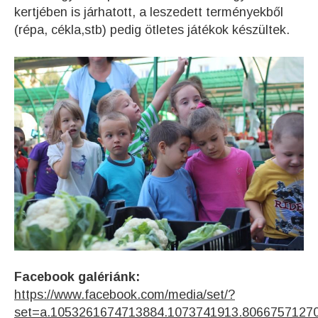
kertjében is járhatott, a leszedett terményekből
(répa, cékla,stb) pedig ötletes játékok készültek.
Facebook galériánk:
https://www.facebook.com/media/set/?
set=a.1053261674713884.1073741913.8066757127