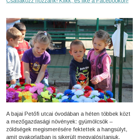
Csatlakozz hozzánk! Klikk, és like a Facebookon!
A bajai Petőfi utcai óvodában a héten többek közt
a mezőgazdasági növények: gyümölcsök –
zöldségek megismerésére fektettek a hangsúlyt,
amit gyakorlatban is sikerült megvalósítaniuk.