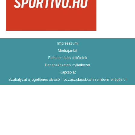
Impresszum
Médiajánlat
Felhasználási feltételek
Panaszkezelési nyilatkozat
Kapcsolat
Szabályzat a jogellenes olvasói hozzászólásokkal szembeni fellépésről