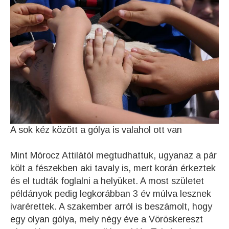
A sok kéz között a gólya is valahol ott van
Mint Mórocz Attilától megtudhattuk, ugyanaz a pár
költ a fészekben aki tavaly is, mert korán érkeztek
és el tudták foglalni a helyüket. A most születet
példányok pedig legkorábban 3 év múlva lesznek
ivarérettek. A szakember arról is beszámolt, hogy
egy olyan gólya, mely négy éve a Vöröskereszt