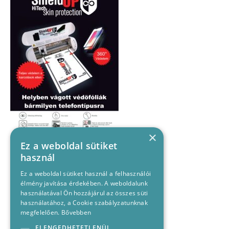
×
Ez a weboldal sütiket
használ
Ez a weboldal sütiket használ a felhasználói
élmény javítása érdekében. A weboldalunk
használatával Ön hozzájárul az összes süti
használatához, a Cookie szabályzatunknak
megfelelően.
Bővebben
ELENGEDHETETLENÜL