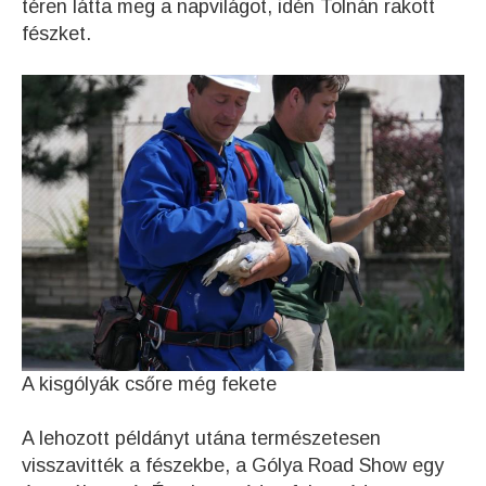
téren látta meg a napvilágot, idén Tolnán rakott
fészket.
A kisgólyák csőre még fekete
A lehozott példányt utána természetesen
visszavitték a fészekbe, a Gólya Road Show egy