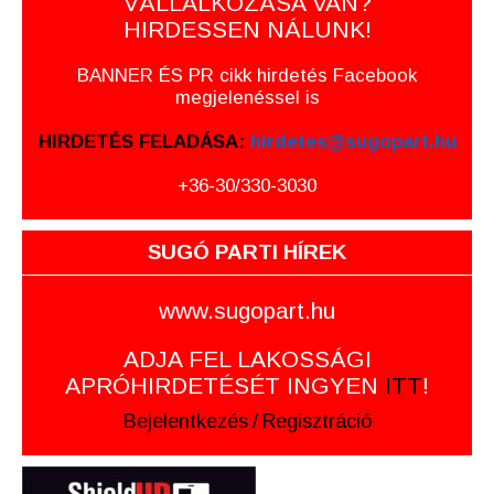
VÁLLALKOZÁSA VAN?
HIRDESSEN NÁLUNK!
BANNER ÉS PR cikk hirdetés Facebook
megjelenéssel is
HIRDETÉS FELADÁSA:
hirdetes@sugopart.hu
+36-30/330-3030
SUGÓ PARTI HÍREK
www.sugopart.hu
ADJA FEL LAKOSSÁGI
APRÓHIRDETÉSÉT INGYEN
ITT
!
Bejelentkezés
/
Regisztráció