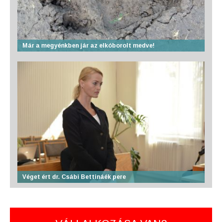
Már a megyénkben jár az elkóborolt medve!
Véget ért dr. Csábi Bettináék pere