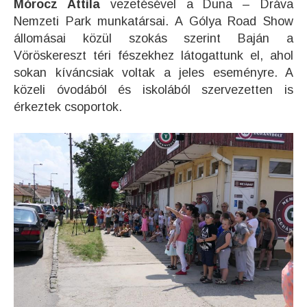
Mórocz Attila
vezetésével a Duna – Dráva
Nemzeti Park munkatársai. A Gólya Road Show
állomásai közül szokás szerint Baján a
Vöröskereszt téri fészekhez látogattunk el, ahol
sokan kíváncsiak voltak a jeles eseményre. A
közeli óvodából és iskolából szervezetten is
érkeztek csoportok.