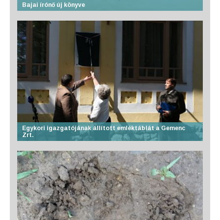
Bajai írónő új könyve
Egykori igazgatójának állított emléktáblát a Gemenc
Zrt.