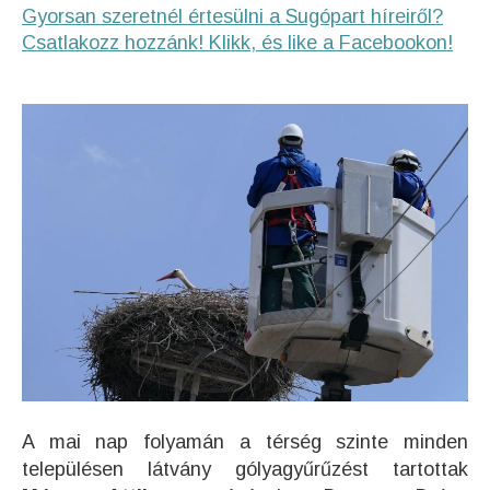
Gyorsan szeretnél értesülni a Sugópart híreiről?
Csatlakozz hozzánk! Klikk, és like a Facebookon!
A mai nap folyamán a térség szinte minden
településen látvány gólyagyűrűzést tartottak