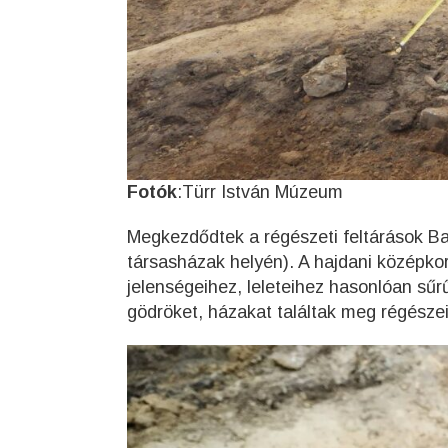
Fotók
:Türr István Múzeum
Megkezdődtek a régészeti feltárások Ba
társasházak helyén). A hajdani középkor
jelenségeihez, leleteihez hasonlóan sűrű
gödröket, házakat találtak meg régésze