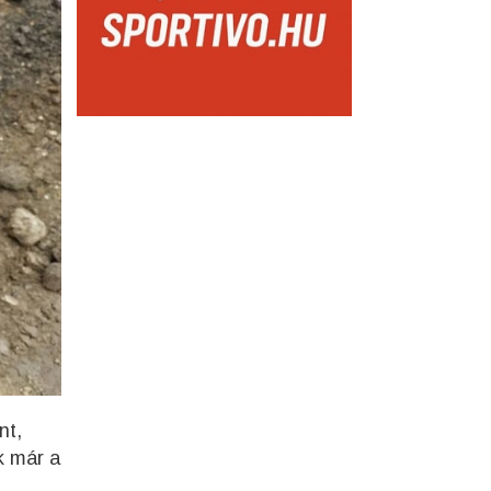
nt,
k már a