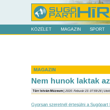
KÖZÉLET
MAGAZIN
SPORT
MAGAZIN
Nem hunok laktak az
Türr István Múzeum
|
2020. Feburár 23. 07:59:26 | Utolsó
Gyorsan szeretnél értesülni a Sugópart 