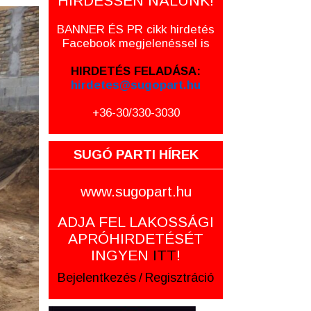
HIRDESSEN NÁLUNK!
BANNER ÉS PR cikk hirdetés
Facebook megjelenéssel is
HIRDETÉS FELADÁSA:
hirdetes@sugopart.hu
+36-30/330-3030
SUGÓ PARTI HÍREK
www.sugopart.hu
ADJA FEL LAKOSSÁGI
APRÓHIRDETÉSÉT
INGYEN
ITT
!
Bejelentkezés
/
Regisztráció