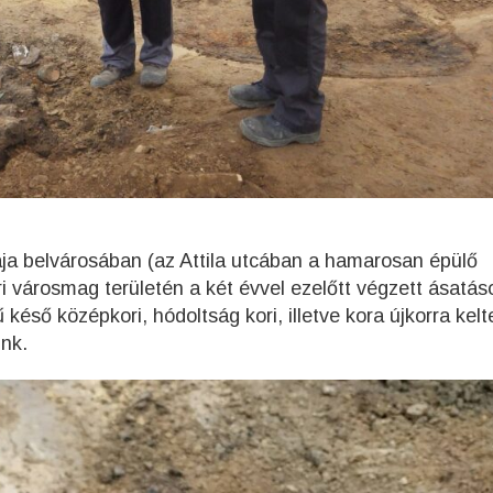
ja belvárosában (az Attila utcában a hamarosan épülő
i városmag területén a két évvel ezelőtt végzett ásatás
 késő középkori, hódoltság kori, illetve kora újkorra kel
ink.