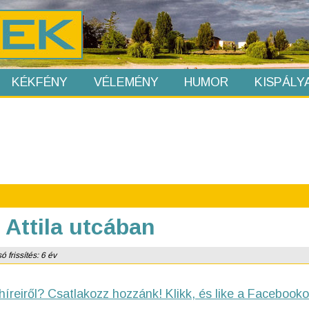
KÉKFÉNY
VÉLEMÉNY
HUMOR
KISPÁLY
 Attila utcában
 frissítés: 6 év
híreiről? Csatlakozz hozzánk! Klikk, és like a Facebooko