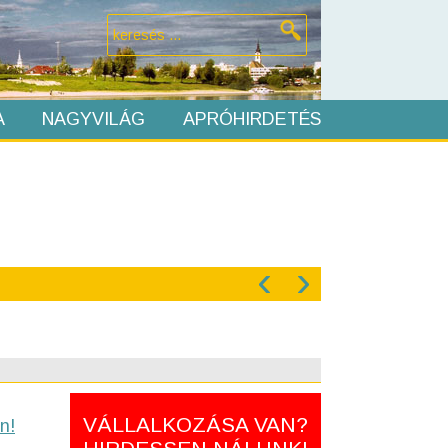
A
NAGYVILÁG
APRÓHIRDETÉS
‹
›
VÁLLALKOZÁSA VAN?
n!