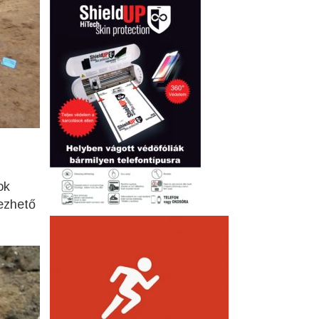
ok
tezhető