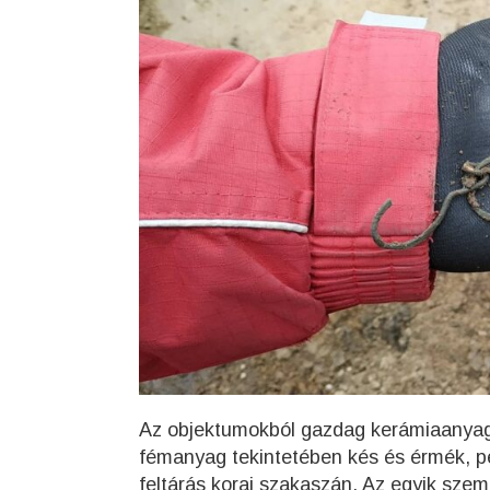
Az objektumokból gazdag kerámiaanyag,
fémanyag tekintetében kés és érmék, pél
feltárás korai szakaszán. Az egyik sze