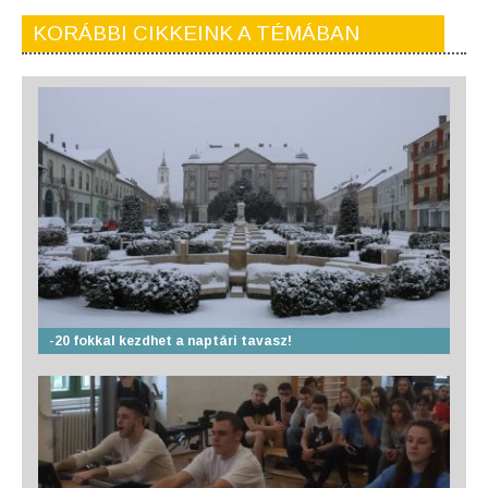
KORÁBBI CIKKEINK A TÉMÁBAN
-20 fokkal kezdhet a naptári tavasz!