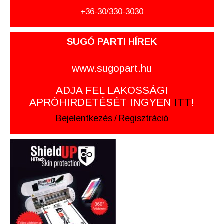
+36-30/330-3030
SUGÓ PARTI HÍREK
www.sugopart.hu
ADJA FEL LAKOSSÁGI
APRÓHIRDETÉSÉT INGYEN
ITT
!
Bejelentkezés
/
Regisztráció