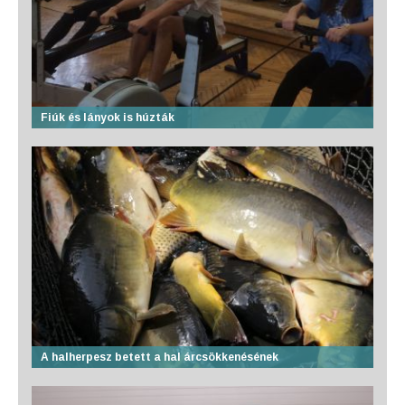
Fiúk és lányok is húzták
A halherpesz betett a hal árcsökkenésének