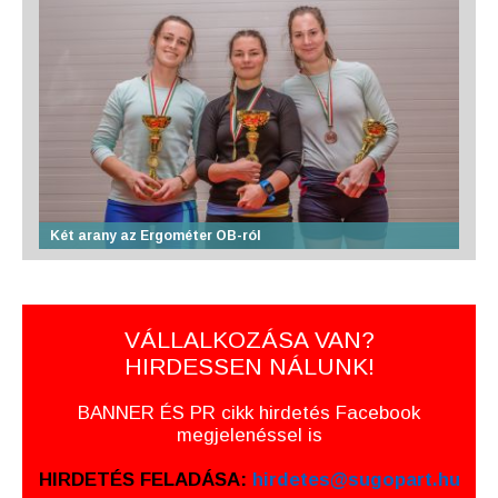
Két arany az Ergométer OB-ról
VÁLLALKOZÁSA VAN?
HIRDESSEN NÁLUNK!
BANNER ÉS PR cikk hirdetés Facebook
megjelenéssel is
HIRDETÉS FELADÁSA:
hirdetes@sugopart.hu