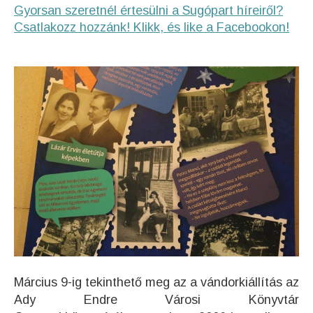
Gyorsan szeretnél értesülni a Sugópart híreiről?
Csatlakozz hozzánk! Klikk, és like a Facebookon!
Március 9-ig tekinthető meg az a vándorkiállítás az
Ady Endre Városi Könyvtár