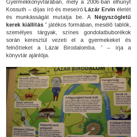
Gyermekkönyvtárában, mely a 2006-ban elhunyt
Kossuth – díjas író és meseíró
Lázár Ervin
életét
és munkásságát mutatja be. A
Négyszögletű
kerek kiállítás
” játékos formában, mesélő tablók,
személyes tárgyak, színes gondolatbuborékok
során keresztül vezeti el a gyermekeket és
felnőtteket a Lázár Birodalomba. ” – írja a
könyvtár ajánlója.