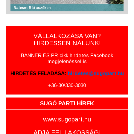
Baleset Bátaszéken
VÁLLALKOZÁSA VAN?
HIRDESSEN NÁLUNK!
BANNER ÉS PR cikk hirdetés Facebook
megjelenéssel is
HIRDETÉS FELADÁSA:
hirdetes@sugopart.hu
+36-30/330-3030
SUGÓ PARTI HÍREK
www.sugopart.hu
ADJA FEL LAKOSSÁGI