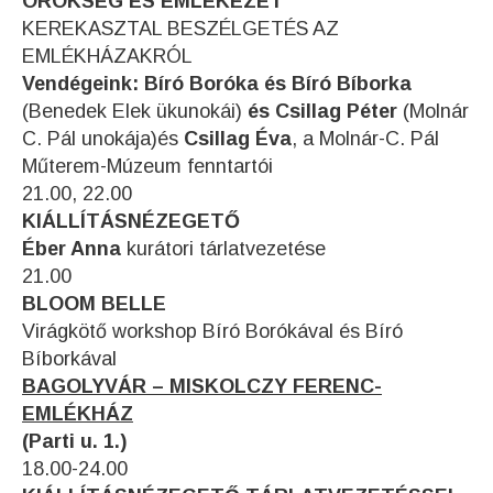
ÖRÖKSÉG ÉS EMLÉKEZET
KEREKASZTAL BESZÉLGETÉS AZ
EMLÉKHÁZAKRÓL
Vendégeink: Bíró Boróka és Bíró Bíborka
(Benedek Elek ükunokái)
és Csillag Péter
(Molnár
C. Pál unokája)és
Csillag Éva
, a Molnár-C. Pál
Műterem-Múzeum fenntartói
21.00, 22.00
KIÁLLÍTÁSNÉZEGETŐ
Éber Anna
kurátori tárlatvezetése
21.00
BLOOM BELLE
Virágkötő workshop Bíró Borókával és Bíró
Bíborkával
BAGOLYVÁR – MISKOLCZY FERENC-
EMLÉKHÁZ
(Parti u. 1.)
18.00-24.00