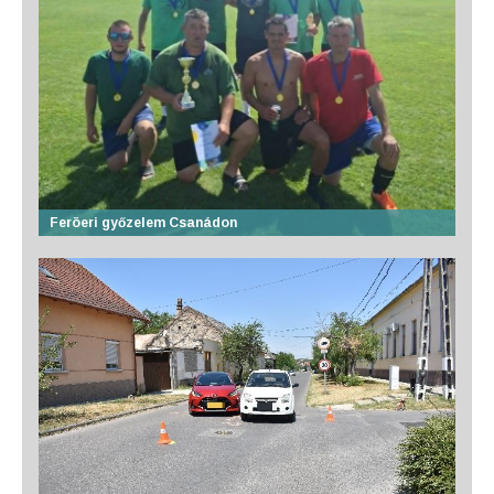
Feröeri győzelem Csanádon