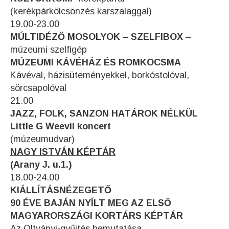
(kerékpárkölcsönzés karszalaggal)
19.00-23.00
MÚLTIDÉZŐ MOSOLYOK – SZELFIBOX
–
múzeumi szelfigép
MÚZEUMI KÁVÉHÁZ ÉS ROMKOCSMA
Kávéval, házisüteményekkel, borkóstolóval,
sörcsapolóval
21.00
JAZZ, FOLK, SANZON HATÁROK NÉLKÜL
Little G Weevil koncert
(múzeumudvar)
NAGY ISTVÁN KÉPTÁR
(Arany J. u.1.)
18.00-24.00
KIÁLLÍTÁSNÉZEGETŐ
90 ÉVE BAJÁN NYÍLT MEG AZ ELSŐ
MAGYARORSZÁGI KORTÁRS KÉPTÁR
Az Oltványi-gyűjtés bemutatása