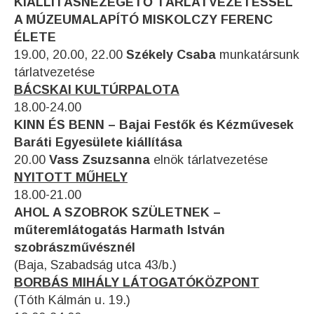
KIÁLLÍTÁSNÉZEGETŐ TÁRLATVEZETÉSSEL
A MÚZEUMALAPÍTÓ MISKOLCZY FERENC
ÉLETE
19.00, 20.00, 22.00
Székely Csaba
munkatársunk
tárlatvezetése
BÁCSKAI KULTÚRPALOTA
18.00-24.00
KINN ÉS BENN – Bajai Festők és Kézművesek
Baráti Egyesülete kiállítása
20.00
Vass Zsuzsanna
elnök tárlatvezetése
NYITOTT MŰHELY
18.00-21.00
AHOL A SZOBROK SZÜLETNEK –
műteremlátogatás Harmath István
szobrászművésznél
(Baja, Szabadság utca 43/b.)
BORBÁS MIHÁLY LÁTOGATÓKÖZPONT
(Tóth Kálmán u. 19.)