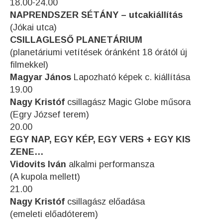
18.00-24.00
NAPRENDSZER SÉTÁNY – utcakiállítás
(Jókai utca)
CSILLAGLESŐ PLANETÁRIUM
(planetáriumi vetítések óránként 18 órától új
filmekkel)
Magyar János
Lapozható képek c. kiállítása
19.00
Nagy Kristóf
csillagász Magic Globe műsora
(Egry József terem)
20.00
EGY NAP, EGY KÉP, EGY VERS + EGY KIS
ZENE…
Vidovits Iván
alkalmi performansza
(A kupola mellett)
21.00
Nagy Kristóf
csillagász előadása
(emeleti előadóterem)