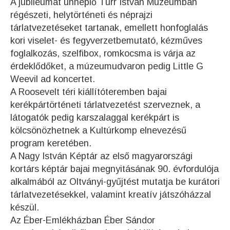
A jubileumát ünneplő Türr István Múzeumban
régészeti, helytörténeti és néprajzi
tárlatvezetéseket tartanak, emellett honfoglalás
kori viselet- és fegyverzetbemutató, kézműves
foglalkozás, szelfibox, romkocsma is várja az
érdeklődőket, a múzeumudvaron pedig Little G
Weevil ad koncertet.
A Roosevelt téri kiállítóteremben bajai
kerékpártörténeti tárlatvezetést szerveznek, a
látogatók pedig karszalaggal kerékpárt is
kölcsönözhetnek a Kultúrkomp elnevezésű
program keretében.
A Nagy István Képtár az első magyarországi
kortárs képtár bajai megnyitásának 90. évfordulója
alkalmából az Oltványi-gyűjtést mutatja be kurátori
tárlatvezetésekkel, valamint kreatív játszóházzal
készül.
Az Éber-Emlékházban Éber Sándor