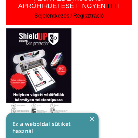
APRÓHIRDETÉSÉT INGYEN
ITT
!
Bejelentkezés
/
Regisztráció
×
Ez a weboldal sütiket
használ