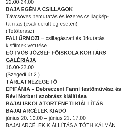
22.00-24.00
BAJA EGÉN A CSILLAGOK
Távcsöves bemutatás és lézeres csillagkép-
tanítás (csak derült ég esetén)
(Tetőterasz)
FALI ŰRMOZI
– csillagászati és űrkutatási
kisfilmek vetítése
EÖTVÖS JÓZSEF FŐISKOLA KORTÁRS
GALÉRIÁJA
18.00-22.00
(Szegedi út 2.)
TÁRLATNÉZEGETŐ
EPIFÁNIA – Debreczeni Fanni festőművész és
Révi Norbert szobrász kiállítása
BAJAI ISKOLATÖRTÉNETI KIÁLLÍTÁS
BAJAI ARCÉLEK KIADÓ
június 20. 10.00 – június 21. 17.00
BAJAI ARCÉLEK KIÁLLÍTÁS A TÓTH KÁLMÁN