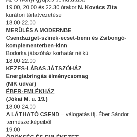
19.00, 20.00 és 22.30 órakor
N. Kovács Zita
kurátori tárlatvezetése
18.00-22.00
MERÜLÉS A MODERNBE
Csendsziget-színek-ecset-benn és Zsibongó-
komplementerben-kinn
Bodorka játszóház korhatár nélkül
18.00-22.00
KEZES-LÁBAS JÁTSZÓHÁZ
Energiabringás élménycsomag
(NIK udvar)
ÉBER-EMLÉKHÁZ
(Jókai M. u. 19.)
18.00-24.00
A LÁTHATÓ CSEND
– válogatás ifj. Éber Sándor
természetképeiből
19.00