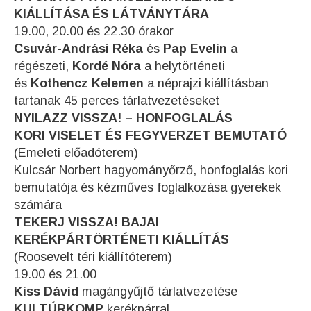
KIÁLLÍTÁSA ÉS LÁTVÁNYTÁRA
19.00, 20.00 és 22.30 órakor
Csuvár-Andrási Réka
és
Pap Evelin
a
régészeti,
Kordé Nóra
a helytörténeti
és
Kothencz Kelemen
a néprajzi kiállításban
tartanak 45 perces tárlatvezetéseket
NYILAZZ VISSZA! – HONFOGLALÁS
KORI VISELET ÉS FEGYVERZET BEMUTATÓ
(Emeleti előadóterem)
Kulcsár Norbert hagyományőrző, honfoglalás kori
bemutatója és kézműves foglalkozása gyerekek
számára
TEKERJ VISSZA! BAJAI
KERÉKPÁRTÖRTÉNETI KIÁLLÍTÁS
(Roosevelt téri kiállítóterem)
19.00 és 21.00
Kiss Dávid
magángyűjtő tárlatvezetése
KULTÚRKOMP
kerékpárral