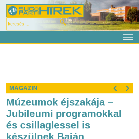
‹
›
MAGAZIN
Múzeumok éjszakája –
Jubileumi programokkal
és csillaglessel is
készülnek Baján