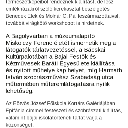
természetképeiből rendeznek kiállítást, de lesz
emlékházakról szóló kerekasztal-beszélgetés
Benedek Elek és Molnár C. Pál leszármazottaival,
továbbá virágkötő workshopot is hirdetnek.
A Bagolyvárban a múzeumalapító
Miskolczy Ferenc életét ismerhetik meg a
látogatók tárlatvezetéssel, a Bácskai
Kultúrpalotában a Bajai Festők és
Kézművesek Baráti Egyesülete kiállítása
és nyitott műhelye kap helyet, míg Harmath
István szobrászművész Szabadság utcai
műtermében műteremlátogatásra nyílik
lehetőség.
Az Eötvös József Főiskola Kortárs Galériájában
Epifánia címmel festészeti és szobrászati kiállítás,
valamint bajai iskolatörténeti tárlat várja a
közönséget.