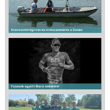
Kisvízszintrögzítés és vízhozammérés a Dunán
Fussunk együtt Marci emlékére!