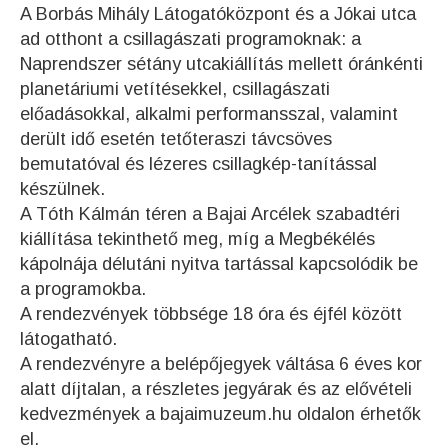
A Borbás Mihály Látogatóközpont és a Jókai utca
ad otthont a csillagászati programoknak: a
Naprendszer sétány utcakiállítás mellett óránkénti
planetáriumi vetítésekkel, csillagászati
előadásokkal, alkalmi performansszal, valamint
derült idő esetén tetőteraszi távcsöves
bemutatóval és lézeres csillagkép-tanítással
készülnek.
A Tóth Kálmán téren a Bajai Arcélek szabadtéri
kiállítása tekinthető meg, míg a Megbékélés
kápolnája délutáni nyitva tartással kapcsolódik be
a programokba.
A rendezvények többsége 18 óra és éjfél között
látogatható.
A rendezvényre a belépőjegyek váltása 6 éves kor
alatt díjtalan, a részletes jegyárak és az elővételi
kedvezmények a bajaimuzeum.hu oldalon érhetők
el.