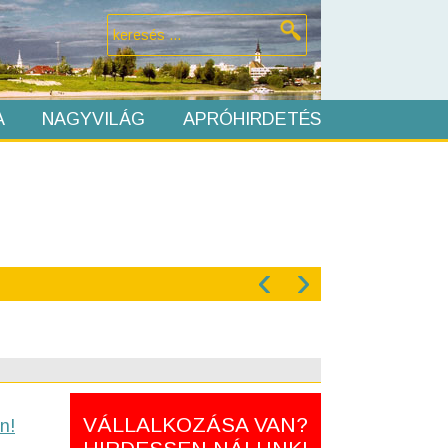
A
NAGYVILÁG
APRÓHIRDETÉS
‹
›
VÁLLALKOZÁSA VAN?
n!