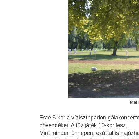
Már 
Este 8-kor a víziszínpadon gálakoncert
növendékei. A tűzijáték 10-kor lesz.
Mint minden ünnepen, ezúttal is hajózh