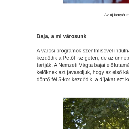
Az új kenyér m
Baja, a mi városunk
A városi programok szentmisével induln
kezdődik a Petőfi-szigeten, de az ünnep
tartják. A Nemzeti Vágta bajai előfuta
kelőknek azt javasoljuk, hogy az első k
döntő fél 5-kor kezdődik, a díjakat ezt 