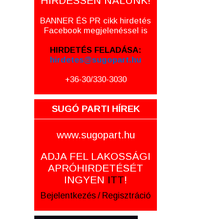
HIRDESSEN NÁLUNK!
BANNER ÉS PR cikk hirdetés
Facebook megjelenéssel is
HIRDETÉS FELADÁSA:
hirdetes@sugopart.hu
+36-30/330-3030
SUGÓ PARTI HÍREK
www.sugopart.hu
ADJA FEL LAKOSSÁGI
APRÓHIRDETÉSÉT
INGYEN
ITT
!
Bejelentkezés
/
Regisztráció