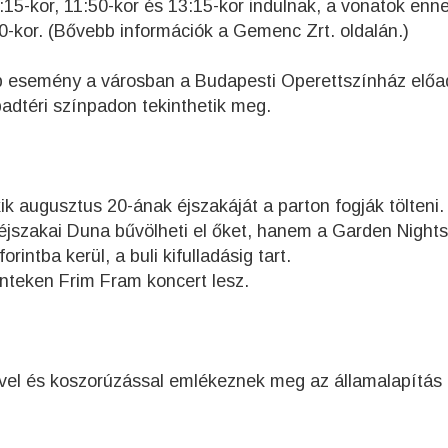
15-kor, 11:50-kor és 13:15-kor indulnak, a vonatok enn
0-kor. (Bővebb információk a Gemenc Zrt. oldalán.)
b esemény a városban a Budapesti Operettszínház előa
badtéri színpadon tekinthetik meg.
ik augusztus 20-ának éjszakáját a parton fogják tölteni.
éjszakai Duna bűvölheti el őket, hanem a Garden Nights
rintba kerül, a buli kifulladásig tart.
nteken Frim Fram koncert lesz.
vel és koszorúzással emlékeznek meg az államalapítás