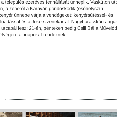
, a település ezeréves fennállását ünneplik. Vaskúton ut
an, a zenéről a Karaván gondoskodik (esőhelyszín:
enyér ünnepe várja a vendégeket: kenyérsütéssel- és
 előadással és a Jokers zenekarral. Nagybaracskán augu
 utcabál lesz; 21-én, pénteken pedig Csili Bál a Művelőd
hétvégén falunapokat rendeznek.