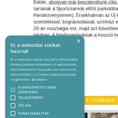
Bátán,
ahogyan már beszámoltunk róla
tartanak a Sportcsarnok előtti parkolób
Rendezvényterem). Érsekhalmán az Új k
szenteléssel, bográcsolással, színházi
20-án nosztalgia est, majd azt követően
Házban. A felsőszentivániak a hosszú 
×
Ez a weboldal sütiket
használ
Ez a weboldal sütiket használ a felhasználói
Főoldali kép: boon.hu
élmény javítása érdekében. A weboldalunk
használatával Ön hozzájárul az összes süti
használatához, a Cookie szabályzatunknak
megfelelően.
Bővebben
ELENGEDHETETLENÜL
SZÜKSÉGES
TELJESÍTMÉNY
KORÁBBI CIKKEINK A TÉMÁBAN
CÉLZÁS
FUNKCIONALITÁS