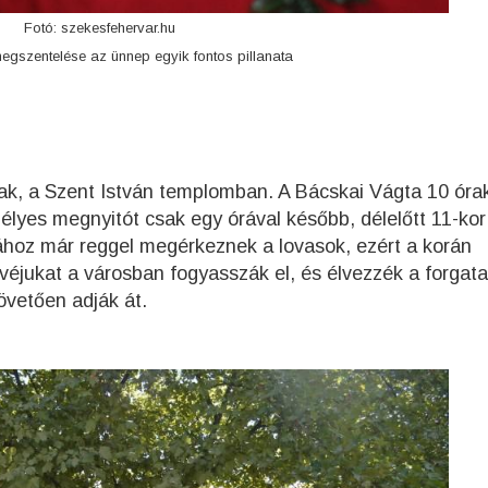
Fotó: szekesfehervar.hu
egszentelése az ünnep egyik fontos pillanata
ak, a Szent István templomban. A Bácskai Vágta 10 óra
élyes megnyitót csak egy órával később, délelőtt 11-kor
mához már reggel megérkeznek a lovasok, ezért a korán
ávéjukat a városban fogyasszák el, és élvezzék a forgata
követően adják át.