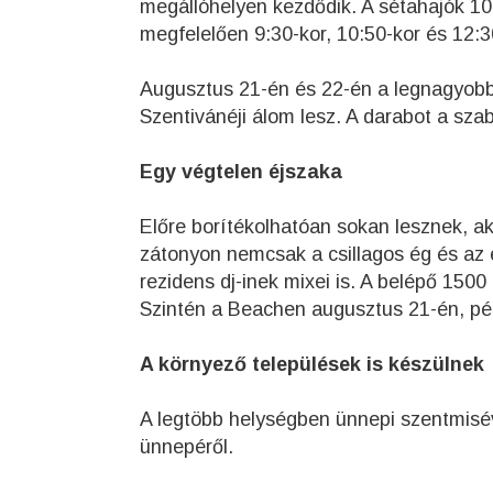
megállóhelyen kezdődik. A sétahajók 10:
megfelelően 9:30-kor, 10:50-kor és 12:3
Augusztus 21-én és 22-én a legnagyob
Szentivánéji álom lesz. A darabot a sza
Egy végtelen éjszaka
Előre borítékolhatóan sokan lesznek, ak
zátonyon nemcsak a csillagos ég és az 
rezidens dj-inek mixei is. A belépő 1500 fo
Szintén a Beachen augusztus 21-én, pé
A környező települések is készülnek
A legtöbb helységben ünnepi szentmisé
ünnepéről.