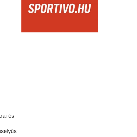
rai és
eselyűs