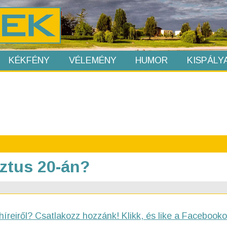
KÉKFÉNY
VÉLEMÉNY
HUMOR
KISPÁLY
sztus 20-án?
híreiről? Csatlakozz hozzánk! Klikk, és like a Facebooko