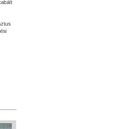
cabált
sztus
ési