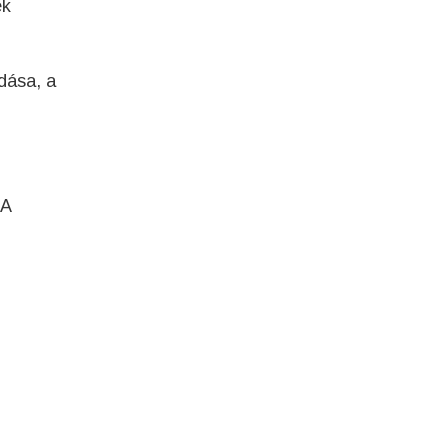
ek
dása, a
 A