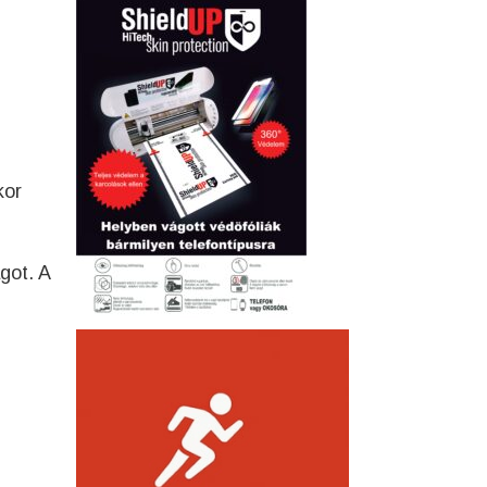
kor
got. A