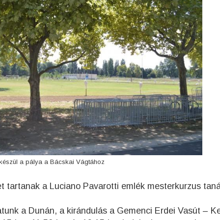
készül a pálya a Bácskai Vágtához
et tartanak a Luciano Pavarotti emlék mesterkurzus taná
atunk a Dunán, a kirándulás a
Gemenci Erdei Vasút – K