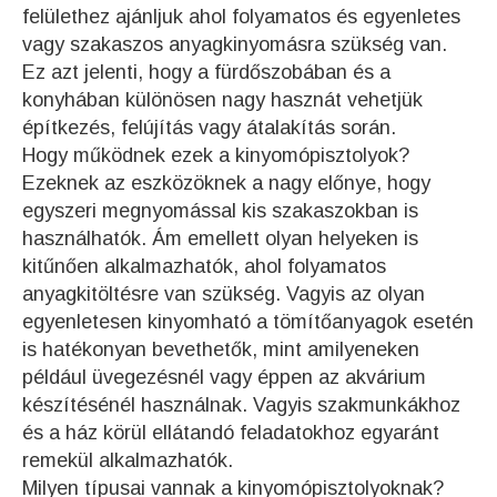
felülethez ajánljuk ahol folyamatos és egyenletes
vagy szakaszos anyagkinyomásra szükség van.
Ez azt jelenti, hogy a fürdőszobában és a
konyhában különösen nagy hasznát vehetjük
építkezés, felújítás vagy átalakítás során.
Hogy működnek ezek a kinyomópisztolyok?
Ezeknek az eszközöknek a nagy előnye, hogy
egyszeri megnyomással kis szakaszokban is
használhatók. Ám emellett olyan helyeken is
kitűnően alkalmazhatók, ahol folyamatos
anyagkitöltésre van szükség. Vagyis az olyan
egyenletesen kinyomható a tömítőanyagok esetén
is hatékonyan bevethetők, mint amilyeneken
például üvegezésnél vagy éppen az akvárium
készítésénél használnak. Vagyis szakmunkákhoz
és a ház körül ellátandó feladatokhoz egyaránt
remekül alkalmazhatók.
Milyen típusai vannak a kinyomópisztolyoknak?