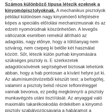
Számos különböző típusa létezik ezeknek a
kinyomópisztolyoknak.
A mechanikus pisztolyok
például különösen nagy kinyomóerő kifejtésére
képes a speciális előtolási mechanizmusnak és az
edzett nyomórúdnak köszönhetően. A levegős
változatok esetében remekül állítható az
adagolás, nagy előnye, hogy a töltőanyag nem
szivárog, nem csepeg ki belőle két használat
között. Sőt, létezik külön purhab kinyomására
szükséges pisztoly is. E szerkezetek
adagolócsövének segítségével biztosak lehetünk
abban, hogy a hab pontosan a kívánt helyre jut ki.
Az alumíniumötvözetből készült test; a befogófej,
valamint a pisztoly belső részei teflonréteggel
vannak bevonva, ez pedig megkönnyíti a pisztoly
munkavégzés utáni tisztítását. Az anyaggal való
maximális takarékoskodás érdekében a kinyomó
pisztoly szabályozócsavarja a habáramot a