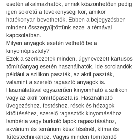
esetén alkalmazhatók, ennek köszönhetően pedig
igen sokrétű a tevékenységi kör, amikor
hatékonyan bevethetők. Ebben a bejegyzésben
mindent összegyűjtöttünk ezzel a témával
kapcsolatban.
Milyen anyagok esetén vethető be a
kinyomópisztoly?
Ezek a szerkezetek minden, úgynevezett kartusos
tömítőanyag esetén használhatók. Ide sorolandók
például a szilikon paszták, az akril paszták,
valamint a szerelő ragasztó anyagok is.
Használatával egyszerűen kinyomható a szilikon
vagy az akril tömítőpaszta is. Használható
üvegezéshez, festéshez, rések és hézagok
kitöltéséhez, szerelő ragasztók kinyomásához
lambéria vagy burkoló lapok ragasztásához,
akvárium és terrárium készítésénél, klíma és
fűtéstechnikához. Vagyis minden tömítendő