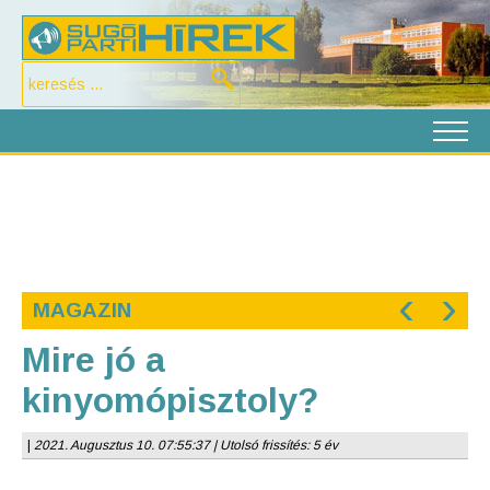
‹
›
MAGAZIN
Mire jó a
kinyomópisztoly?
|
2021. Augusztus 10. 07:55:37 | Utolsó frissítés: 5 év