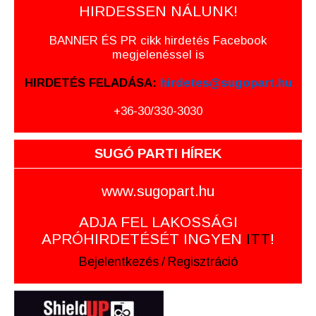
HIRDESSEN NÁLUNK!
BANNER ÉS PR cikk hirdetés Facebook
megjelenéssel is
HIRDETÉS FELADÁSA:
hirdetes@sugopart.hu
+36-30/330-3030
SUGÓ PARTI HÍREK
www.sugopart.hu
ADJA FEL LAKOSSÁGI
APRÓHIRDETÉSÉT INGYEN
ITT
!
Bejelentkezés
/
Regisztráció