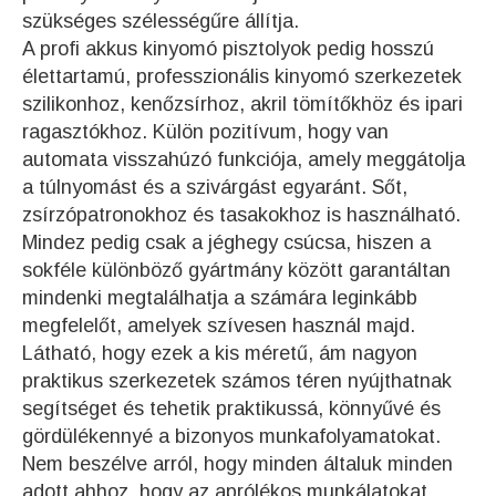
szükséges szélességűre állítja.
A profi akkus kinyomó pisztolyok pedig hosszú
élettartamú, professzionális kinyomó szerkezetek
szilikonhoz, kenőzsírhoz, akril tömítőkhöz és ipari
ragasztókhoz. Külön pozitívum, hogy van
automata visszahúzó funkciója, amely meggátolja
a túlnyomást és a szivárgást egyaránt. Sőt,
zsírzópatronokhoz és tasakokhoz is használható.
Mindez pedig csak a jéghegy csúcsa, hiszen a
sokféle különböző gyártmány között garantáltan
mindenki megtalálhatja a számára leginkább
megfelelőt, amelyek szívesen használ majd.
Látható, hogy ezek a kis méretű, ám nagyon
praktikus szerkezetek számos téren nyújthatnak
segítséget és tehetik praktikussá, könnyűvé és
gördülékennyé a bizonyos munkafolyamatokat.
Nem beszélve arról, hogy minden általuk minden
adott ahhoz, hogy az aprólékos munkálatokat