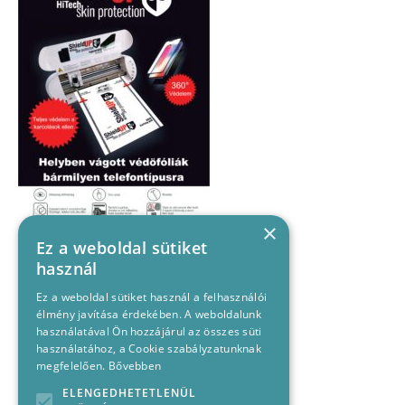
×
Ez a weboldal sütiket
használ
Ez a weboldal sütiket használ a felhasználói
élmény javítása érdekében. A weboldalunk
használatával Ön hozzájárul az összes süti
használatához, a Cookie szabályzatunknak
megfelelően.
Bővebben
ELENGEDHETETLENÜL