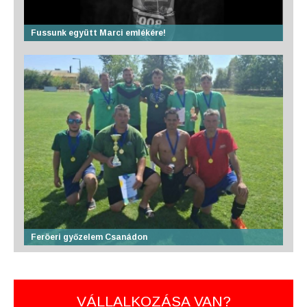
Fussunk együtt Marci emlékére!
Feröeri győzelem Csanádon
VÁLLALKOZÁSA VAN?