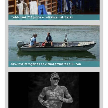
Több mint 700 judós edzőtáborozik Baján
Kisvízszintrögzítés és vízhozammérés a Dunán