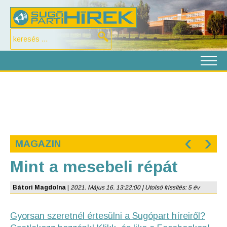
‹
›
MAGAZIN
Mint a mesebeli répát
Bátori Magdolna
|
2021. Május 16. 13:22:00 | Utolsó frissítés: 5 év
Gyorsan szeretnél értesülni a Sugópart híreiről?