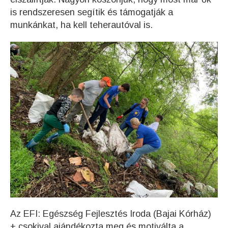
is rendszeresen segítik és támogatják a
munkánkat, ha kell teherautóval is.
Az EFI: Egészség Fejlesztés Iroda (Bajai Kórház)
+ csokival ajándékozta meg és motiválta a