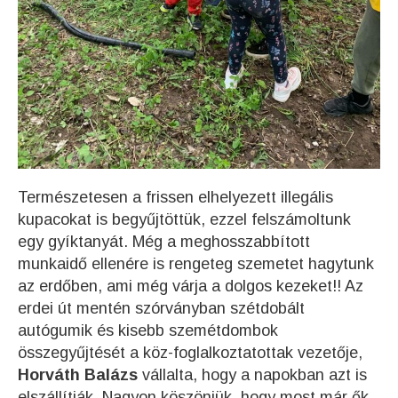
Természetesen a frissen elhelyezett illegális
kupacokat is begyűjtöttük, ezzel felszámoltunk
egy gyíktanyát. Még a meghosszabbított
munkaidő ellenére is rengeteg szemetet hagytunk
az erdőben, ami még várja a dolgos kezeket!! Az
erdei út mentén szórványban szétdobált
autógumik és kisebb szemétdombok
összegyűjtését a köz-foglalkoztatottak vezetője,
Horváth Balázs
vállalta, hogy a napokban azt is
elszállítják. Nagyon köszönjük, hogy most már ők