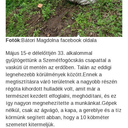
Fotók
:Bátori Magdolna facebook oldala
Május 15-e délelőttjén 33. alkalommal
gyűjtögettünk a Szemétfogócskás csapattal a
vaskúti út mentén az erdőben. Talán az eddigi
legnehezebb körülmények között.Ennek a
megtisztításra váró területnek a nagyobb részén
régóta kihordott hulladék volt, amit már a
természet kezdett elfoglalni, meghódítani, és ez
így nagyon megnehezítette a munkánkat.Gépek
nélkül, csak az ágvágó, a kapa, a gereblye és a tíz
körmünk segített abban, hogy a 10 köbméter
szemetet kitermeljük.