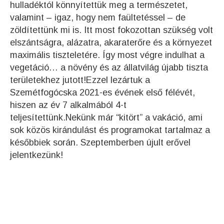
hulladéktól könnyítettük meg a természetet,
valamint – igaz, hogy nem faültetéssel – de
zöldítettünk mi is. Itt most fokozottan szükség volt
elszántságra, alázatra, akaraterőre és a környezet
maximális tiszteletére. Így most végre indulhat a
vegetáció… a növény és az állatvilág újabb tiszta
területekhez jutott!Ezzel lezártuk a
Szemétfogócska 2021-es évének első félévét,
hiszen az év 7 alkalmából 4-t
teljesítettünk.Nekünk már “kitört” a vakáció, ami
sok közös kirándulást és programokat tartalmaz a
későbbiek során. Szeptemberben újult erővel
jelentkezünk!