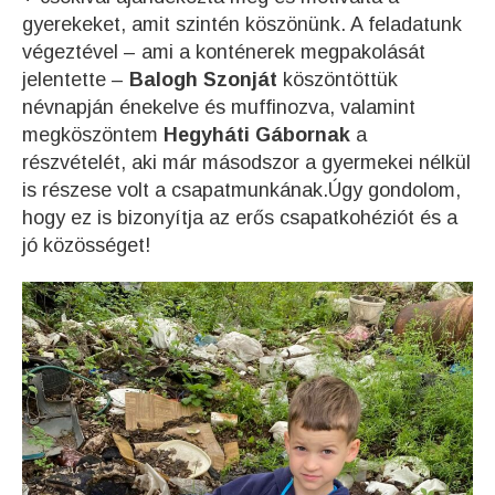
gyerekeket, amit szintén köszönünk. A feladatunk
végeztével – ami a konténerek megpakolását
jelentette –
Balogh Szonját
köszöntöttük
névnapján énekelve és muffinozva, valamint
megköszöntem
Hegyháti Gábornak
a
részvételét, aki már másodszor a gyermekei nélkül
is részese volt a csapatmunkának.Úgy gondolom,
hogy ez is bizonyítja az erős csapatkohéziót és a
jó közösséget!