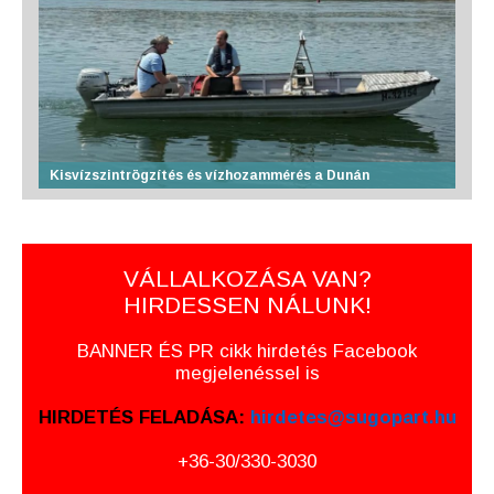
Kisvízszintrögzítés és vízhozammérés a Dunán
VÁLLALKOZÁSA VAN?
HIRDESSEN NÁLUNK!
BANNER ÉS PR cikk hirdetés Facebook
megjelenéssel is
HIRDETÉS FELADÁSA:
hirdetes@sugopart.hu
+36-30/330-3030