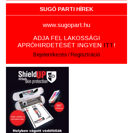
SUGÓ PARTI HÍREK
www.sugopart.hu
ADJA FEL LAKOSSÁGI
APRÓHIRDETÉSÉT INGYEN
ITT
!
Bejelentkezés
/
Regisztráció