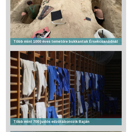
Több mint 1000 éves temetőre bukkantak Érsekcsanádnál
Több mint 700 judós edzőtáborozik Baján