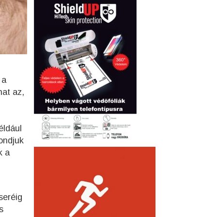
 a
hat az,
éldául
ondjuk
k a
seréig
s