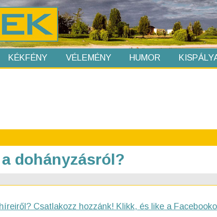
KÉKFÉNY
VÉLEMÉNY
HUMOR
KISPÁLY
i a dohányzásról?
híreiről? Csatlakozz hozzánk! Klikk, és like a Facebooko