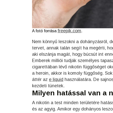
freepik.com
A fotó forrása
.
Nem könnyű leszokni a dohányzásról, de
tervet, annak talán segít ha megérti, h
aki elszánja magát, hogy búcsút int en
Emberek milliói tudják személyes tapas
cigarettában lévő nikotin függőséget ok
a heroin, akkor is komoly függőség. So
áttér az
e liquid
használatára. De sajnos
kezdeti tünetek.
Milyen hatással van a n
A nikotin a test minden területére hatás
és az agyig. Amikor egy dohányos leszoki