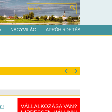
A
NAGYVILÁG
APRÓHIRDETÉS
‹
›
VÁLLALKOZÁSA VAN?
n!