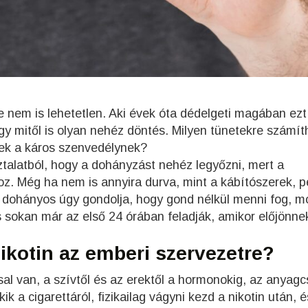
 nem is lehetetlen. Aki évek óta dédelgeti magában ezt
ogy mitől is olyan nehéz döntés. Milyen tünetekre számít
nek a káros szenvedélynek?
ztalatból, hogy a dohányzást nehéz legyőzni, mert a
oz. Még ha nem is annyira durva, mint a kábítószerek, p
k dohányos úgy gondolja, hogy gond nélkül menni fog, m
 sokan már az első 24 órában feladják, amikor előjönne
ikotin az emberi szervezetre?
sal van, a szívtől és az erektől a hormonokig, az anyagc
k a cigarettáról, fizikailag vágyni kezd a nikotin után, é