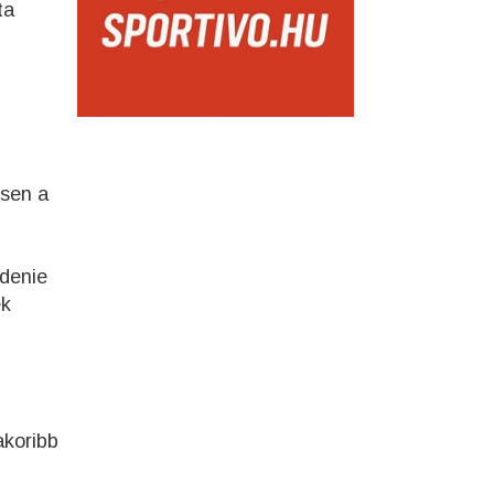
ta
ösen a
zdenie
ek
akoribb