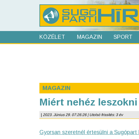
KÖZÉLET
MAGAZIN
SPORT
MAGAZIN
Miért nehéz leszokn
|
2023. Június 29. 07:26:26 | Utolsó frissítés: 3 év
Gyorsan szeretnél értesülni a Sugópart 