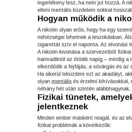
ingerlékeny lesz, ha nem jut hozzá. A nik
elleni mentális küzdelem sokkal hossza
Hogyan működik a nikot
A nikotin olyan erős, hogy ha egy szem
nehézségei lehetnek a leszokásban. Ált
cigarettát szív el naponta. Az elvonási 
A nikotin kivonása a szervezetből fizikai
harmadiktól az ötödik napig – mindig a l
elkezdődik a fejfájás, a sóvárgás és az
Ha sikerül leküzdeni ezt az akadályt, ak
olyan
mentális
és érzelmi kihívásokkal,
néhány hét után szintén alábbhagynak.
Fizikai tünetek, amely
jelentkeznek
Minden ember másként reagál, és az el
fizikai problémák a következők: