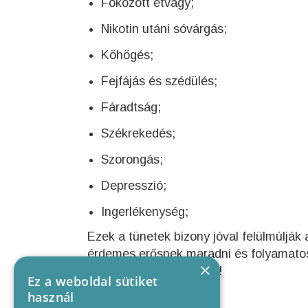
Fokozott étvágy;
Nikotin utáni sóvárgás;
Köhögés;
Fejfájás és szédülés;
Fáradtság;
Székrekedés;
Szorongás;
Depresszió;
Ingerlékenység;
Ezek a tünetek bizony jóval felülmúlják a
érdemes erősnek maradni és folyamatosa
×
minden sokkal jobb lesz!
Ez a weboldal sütiket
használ