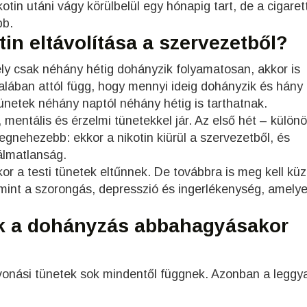
otin utáni vágy körülbelül egy hónapig tart, de a cigaret
bb.
in eltávolítása a szervezetből?
ély csak néhány hétig dohányzik folyamatosan, akkor is
alában attól függ, hogy mennyi ideig dohányzik és hány
tünetek néhány naptól néhány hétig is tarthatnak.
, mentális és érzelmi tünetekkel jár. Az első hét – külön
egnehezebb: ekkor a nikotin kiürül a szervezetből, és
 álmatlanság.
kor a testi tünetek eltűnnek. De továbbra is meg kell kü
 mint a szorongás, depresszió és ingerlékenység, amely
ek a dohányzás abbahagyásakor
vonási tünetek sok mindentől függnek. Azonban a leggy