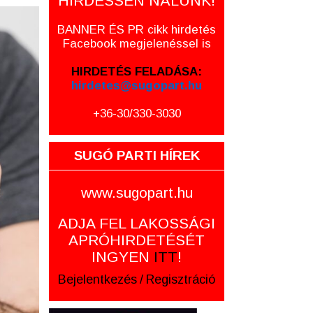
HIRDESSEN NÁLUNK!
BANNER ÉS PR cikk hirdetés
Facebook megjelenéssel is
HIRDETÉS FELADÁSA:
hirdetes@sugopart.hu
+36-30/330-3030
SUGÓ PARTI HÍREK
www.sugopart.hu
ADJA FEL LAKOSSÁGI
APRÓHIRDETÉSÉT
INGYEN
ITT
!
Bejelentkezés
/
Regisztráció