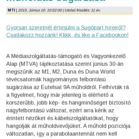
MTI
|
2015. Június 10. 10:02:00 | Utolsó frissítés: 11 év
Gyorsan szeretnél értesülni a Sugópart híreiről?
Csatlakozz hozzánk! Klikk, és like a Facebookon!
A Médiaszolgáltatás-támogató és Vagyonkezelő
Alap (MTVA) tájékoztatása szerint június 30-án
megszűnik az M1, M2, Duna és Duna World
tévécsatornák hagyományos felbontású
sugárzása az Eutelsat 9A műholdról. Felhívták rá
a figyelmet, hogy már jelenleg is elérhető a
korszerűbb, jobb kép- és hangminőséget biztosító
nagyfelbontású változat, ezért arra kérik az
érintett nézőket és kábelszolgáltatókat, hogy
hangolják át műholdvevőjüket. A műhold pozíciója
változatlan, így a parabolaantennát nem kell