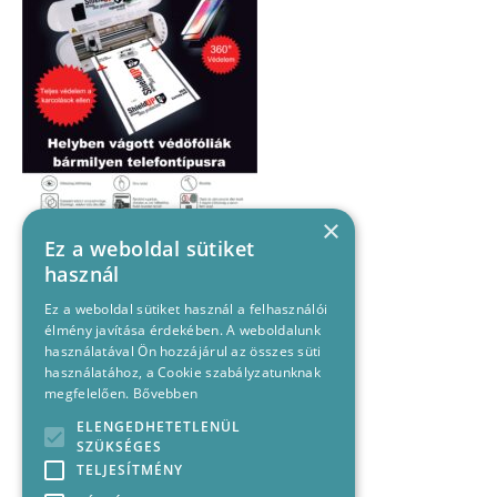
×
Ez a weboldal sütiket
használ
Ez a weboldal sütiket használ a felhasználói
élmény javítása érdekében. A weboldalunk
használatával Ön hozzájárul az összes süti
használatához, a Cookie szabályzatunknak
megfelelően.
Bővebben
ELENGEDHETETLENÜL
SZÜKSÉGES
TELJESÍTMÉNY