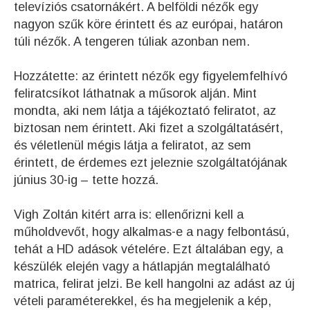
televíziós csatornákért. A belföldi nézők egy
nagyon szűk köre érintett és az európai, határon
túli nézők. A tengeren túliak azonban nem.
Hozzátette: az érintett nézők egy figyelemfelhívó
feliratcsíkot láthatnak a műsorok alján. Mint
mondta, aki nem látja a tájékoztató feliratot, az
biztosan nem érintett. Aki fizet a szolgáltatásért,
és véletlenül mégis látja a feliratot, az sem
érintett, de érdemes ezt jeleznie szolgáltatójának
június 30-ig – tette hozzá.
Vigh Zoltán kitért arra is: ellenőrizni kell a
műholdvevőt, hogy alkalmas-e a nagy felbontású,
tehát a HD adások vételére. Ezt általában egy, a
készülék elején vagy a hátlapján megtalálható
matrica, felirat jelzi. Be kell hangolni az adást az új
vételi paraméterekkel, és ha megjelenik a kép,