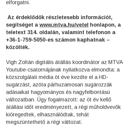
elforgatni.
Az érdeklődők részletesebb információt,
segítséget a
www.mtva.hu/vetel
honlapon, a
teletext 314. oldalán, valamint telefonon a
+36-1-759-5050-es számon kaphatnak –
közölték.
Vigh Zoltán digitális átállás koordinátor az MTVA
Youtube-csatornájának nyilatkozva elmondta: a
közszolgálati média öt éve kezdte el a HD-
sugárzást, azóta párhuzamosan sugározzák
adásaikat hagyományos és nagyfelbontású
változatban. Úgy fogalmazott: az öt év kellő
átállási időt eredményezett, a régi műholdvevők
kiöregedtek, elhasználódtak, tehát
megszüntethető a régi változat.