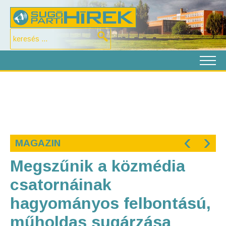
‹
›
MAGAZIN
Megszűnik a közmédia
csatornáinak
hagyományos felbontású,
műholdas sugárzása