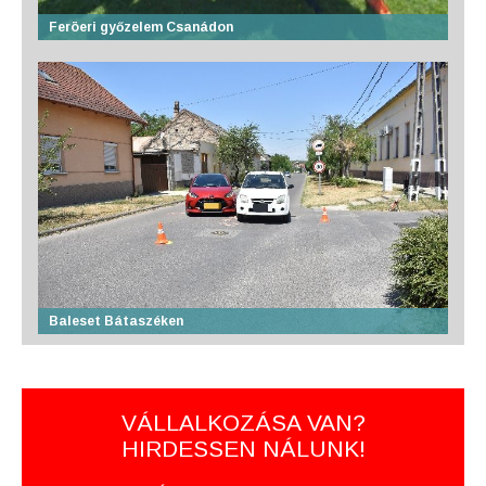
Feröeri győzelem Csanádon
Baleset Bátaszéken
VÁLLALKOZÁSA VAN?
HIRDESSEN NÁLUNK!