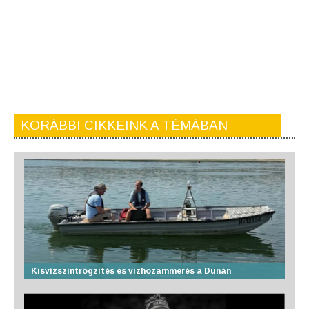
KORÁBBI CIKKEINK A TÉMÁBAN
Kisvízszintrögzítés és vízhozammérés a Dunán