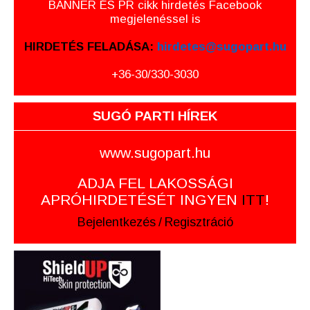
BANNER ÉS PR cikk hirdetés Facebook
megjelenéssel is
HIRDETÉS FELADÁSA:
hirdetes@sugopart.hu
+36-30/330-3030
SUGÓ PARTI HÍREK
www.sugopart.hu
ADJA FEL LAKOSSÁGI
APRÓHIRDETÉSÉT INGYEN
ITT
!
Bejelentkezés
/
Regisztráció