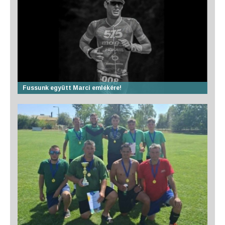
Fussunk együtt Marci emlékére!