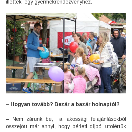
illettek egy gyermekrendezvényhez.
– Hogyan tovább? Bezár a bazár holnaptól?
– Nem zárunk be, a lakossági felajánlásokból
összejött már annyi, hogy bérleti díjból utolértük