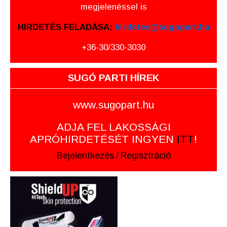
megjelenéssel is
HIRDETÉS FELADÁSA:
hirdetes@sugopart.hu
+36-30/330-3030
SUGÓ PARTI HÍREK
www.sugopart.hu
ADJA FEL LAKOSSÁGI
APRÓHIRDETÉSÉT INGYEN
ITT
!
Bejelentkezés
/
Regisztráció