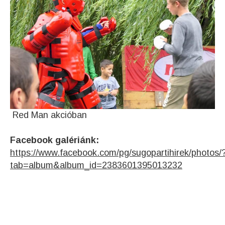
Red Man akcióban
Facebook galériánk:
https://www.facebook.com/pg/sugopartihirek/photos/
tab=album&album_id=2383601395013232