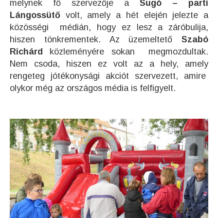
melynek fő szervezője a
Sugó – parti
Lángossütő
volt, amely a hét elején jelezte a
közösségi médián, hogy ez lesz a záróbulija,
hiszen tönkrementek. Az üzemeltető
Szabó
Richárd
közleményére sokan megmozdultak.
Nem csoda, hiszen ez volt az a hely, amely
rengeteg jótékonysági akciót szervezett, amire
olykor még az országos média is felfigyelt.