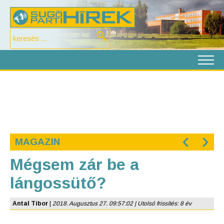
‹
›
MAGAZIN
Mégsem zár be a
lángossütő?
Antal Tibor
|
2018. Augusztus 27. 09:57:02 | Utolsó frissítés: 8 év