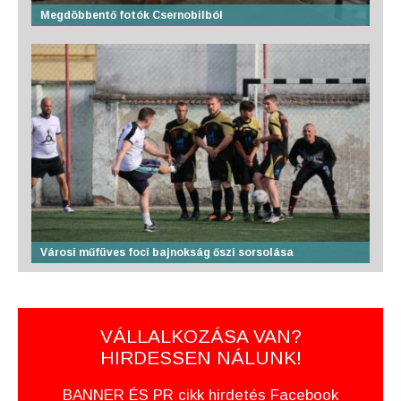
Megdöbbentő fotók Csernobilból
Városi műfüves foci bajnokság őszi sorsolása
VÁLLALKOZÁSA VAN?
HIRDESSEN NÁLUNK!
BANNER ÉS PR cikk hirdetés Facebook