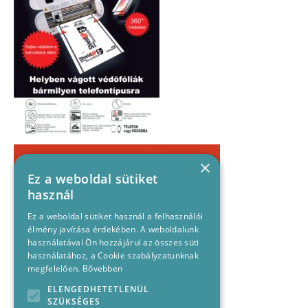
×
Ez a weboldal sütiket
használ
Ez a weboldal sütiket használ a felhasználói
élmény javítása érdekében. A weboldalunk
használatával Ön hozzájárul az összes süti
használatához, a Cookie szabályzatunknak
megfelelően.
Bővebben
ELENGEDHETETLENÜL
SZÜKSÉGES