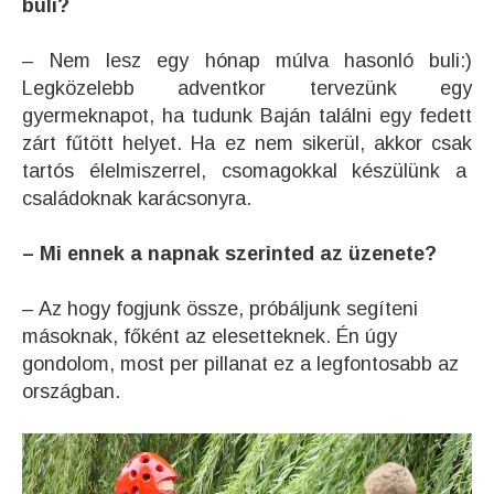
buli?
– Nem lesz egy hónap múlva hasonló buli:)
Legközelebb adventkor tervezünk egy
gyermeknapot, ha tudunk Baján találni egy fedett
zárt fűtött helyet. Ha ez nem sikerül, akkor csak
tartós élelmiszerrel, csomagokkal készülünk a
családoknak karácsonyra.
– Mi ennek a napnak szerinted az üzenete?
– Az hogy fogjunk össze, próbáljunk segíteni
másoknak, főként az elesetteknek. Én úgy
gondolom, most per pillanat ez a legfontosabb az
országban.