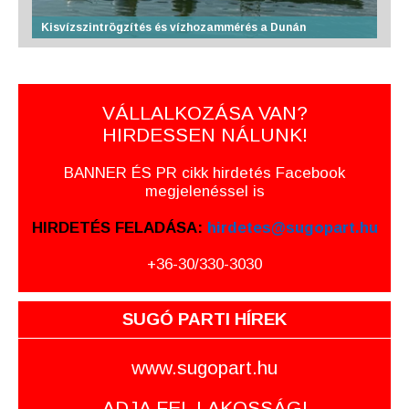
Kisvízszintrögzítés és vízhozammérés a Dunán
VÁLLALKOZÁSA VAN?
HIRDESSEN NÁLUNK!
BANNER ÉS PR cikk hirdetés Facebook
megjelenéssel is
HIRDETÉS FELADÁSA:
hirdetes@sugopart.hu
+36-30/330-3030
SUGÓ PARTI HÍREK
www.sugopart.hu
ADJA FEL LAKOSSÁGI