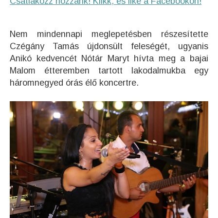
Csatlakozz hozzánk! Klikk, és like a Facebookon!
Nem mindennapi meglepetésben részesítette
Czégány Tamás újdonsült feleségét, ugyanis
Anikó kedvencét Nótár Maryt hívta meg a bajai
Malom étteremben tartott lakodalmukba egy
háromnegyed órás élő koncertre.