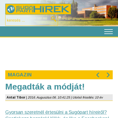
‹
›
MAGAZIN
Megadták a módját!
Antal Tibor
|
2016. Augusztus 06. 10:41:25 | Utolsó frissítés: 10 év
Gyorsan szeretnél értesülni a Sugópart híreiről?