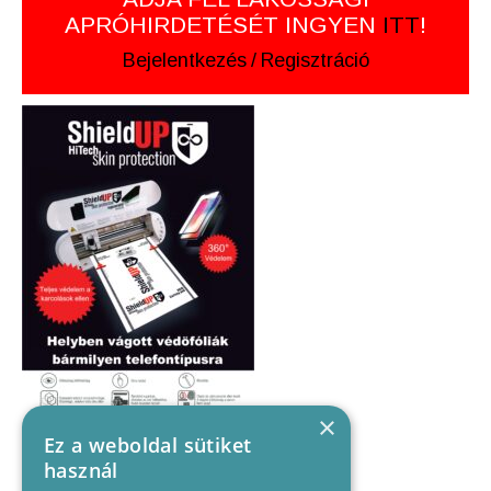
APRÓHIRDETÉSÉT INGYEN
ITT
!
Bejelentkezés
/
Regisztráció
×
Ez a weboldal sütiket
használ