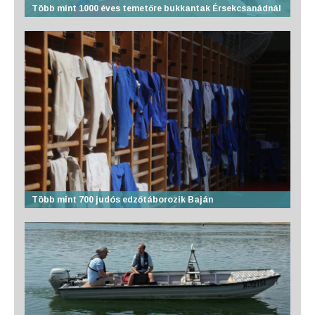
Több mint 1000 éves temetőre bukkantak Érsekcsanádnál
Több mint 700 judós edzőtáborozik Baján