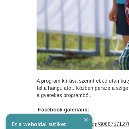
A program kiírása szerint ebéd után kut
fel a hangulatot. Közben persze a sziget
a gyerekes programból.
Facebook galériánk:
×
Ez a weboldal sütiket
https://www.facebook.com/806675712