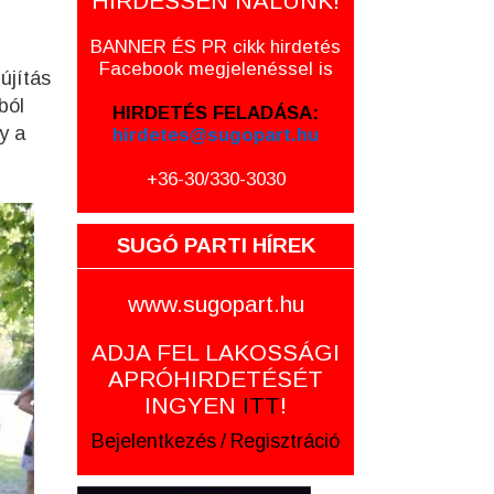
HIRDESSEN NÁLUNK!
BANNER ÉS PR cikk hirdetés
Facebook megjelenéssel is
újítás
ból
HIRDETÉS FELADÁSA:
y a
hirdetes@sugopart.hu
+36-30/330-3030
SUGÓ PARTI HÍREK
www.sugopart.hu
ADJA FEL LAKOSSÁGI
APRÓHIRDETÉSÉT
INGYEN
ITT
!
Bejelentkezés
/
Regisztráció