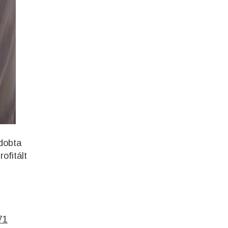
 dobta
ofitált
71