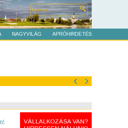
A
NAGYVILÁG
APRÓHIRDETÉS
‹
›
VÁLLALKOZÁSA VAN?
n!