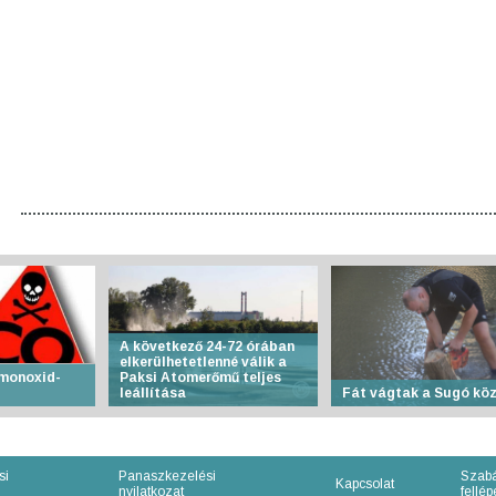
A következő 24-72 órában
elkerülhetetlenné válik a
-monoxid-
Paksi Atomerőmű teljes
leállítása
Fát vágtak a Sugó kö
si
Panaszkezelési
Szabá
Kapcsolat
nyilatkozat
fellépe