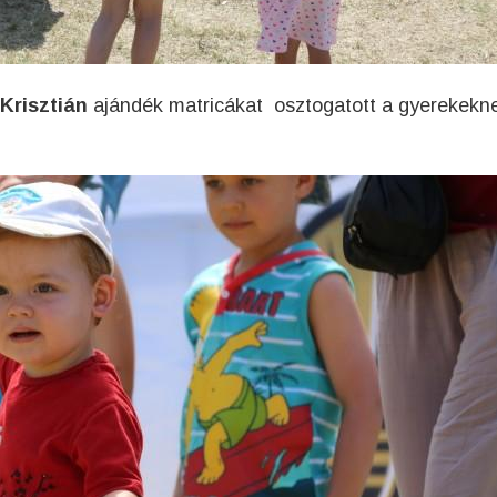
 Krisztián
ajándék matricákat osztogatott a gyerekekne