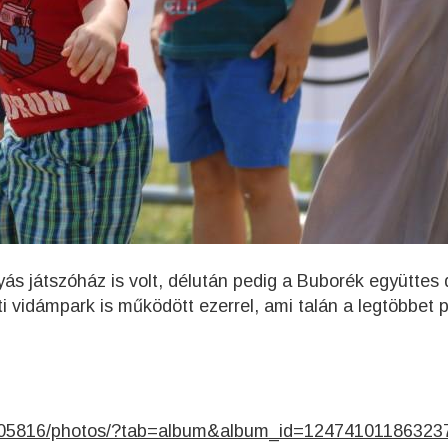
yás játszóház is volt, délután pedig a Buborék együttes
i vidámpark is működött ezerrel, ami talán a legtöbbet pr
705816/photos/?tab=album&album_id=12474101186323