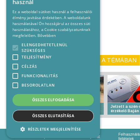
használ
Ez a weboldal sütiket használ a felhasználói
élmény javítása érdekében. A weboldalunk
használatával Ön hozzájárul az összes süti
használatához, a Cookie szabályzatunknak
megfelelően.
Bővebben
ELENGEDHETETLENÜL
SZÜKSÉGES
TELJESÍTMÉNY
KORÁBBI CIKKEINK A TÉMÁBAN
CÉLZÁS
FUNKCIONALITÁS
BESOROLATLAN
ÖSSZES ELFOGADÁSA
Életbe lép az I. fokú
Jelzett a szén
vízkorlátozás
érzékelő Baján
ÖSSZES ELUTASÍTÁSA
RÉSZLETEK MEGJELENÍTÉSE
Felhasználá
Impresszum
Médiajánlat
feltételek