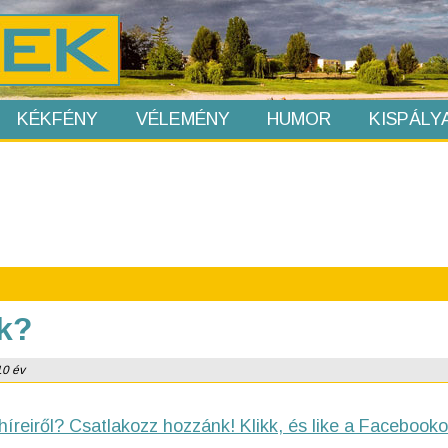
KÉKFÉNY
VÉLEMÉNY
HUMOR
KISPÁLY
k?
10 év
híreiről? Csatlakozz hozzánk! Klikk, és like a Facebooko