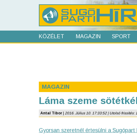
KÖZÉLET
MAGAZIN
SPORT
MAGAZIN
Láma szeme sötétké
Antal Tibor
|
2016. Július 10. 17:33:52 | Utolsó frissítés: 
Gyorsan szeretnél értesülni a Sugópart 