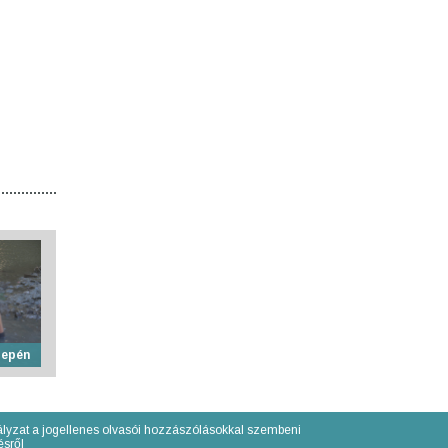
zepén
lyzat a jogellenes olvasói hozzászólásokkal szembeni
́sről