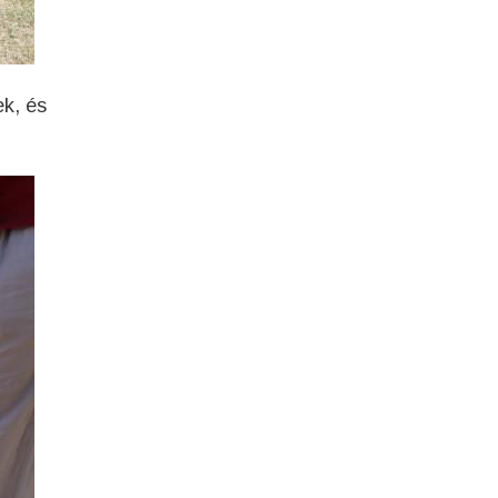
k, és