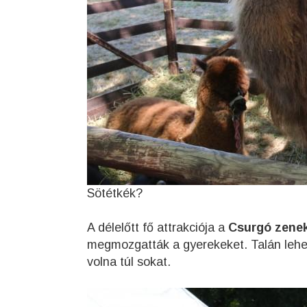
Sötétkék?
A délelőtt fő attrakciója a
Csurgó zene
megmozgatták a gyerekeket. Talán lehete
volna túl sokat.