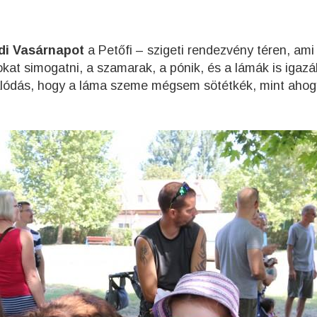
di Vasárnapot
a Petőfi – szigeti rendezvény téren, ami 
okat simogatni, a szamarak, a pónik, és a lámák is igazá
alódás, hogy a láma szeme mégsem sötétkék, mint ahog