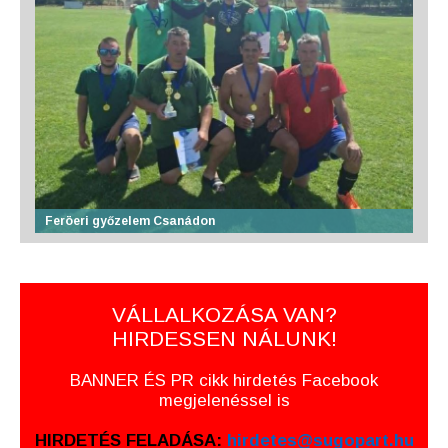
Feröeri győzelem Csanádon
VÁLLALKOZÁSA VAN?
HIRDESSEN NÁLUNK!
BANNER ÉS PR cikk hirdetés Facebook
megjelenéssel is
HIRDETÉS FELADÁSA:
hirdetes@sugopart.hu