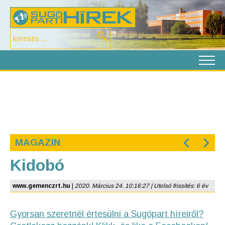
‹
›
MAGAZIN
Kidobó
www.gemenczrt.hu
|
2020. Március 24. 10:16:27 | Utolsó frissítés: 6 év
Gyorsan szeretnél értesülni a Sugópart híreiről?