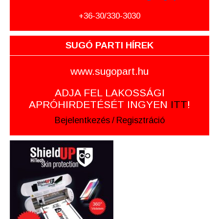
+36-30/330-3030
SUGÓ PARTI HÍREK
www.sugopart.hu
ADJA FEL LAKOSSÁGI
APRÓHIRDETÉSÉT INGYEN
ITT
!
Bejelentkezés
/
Regisztráció