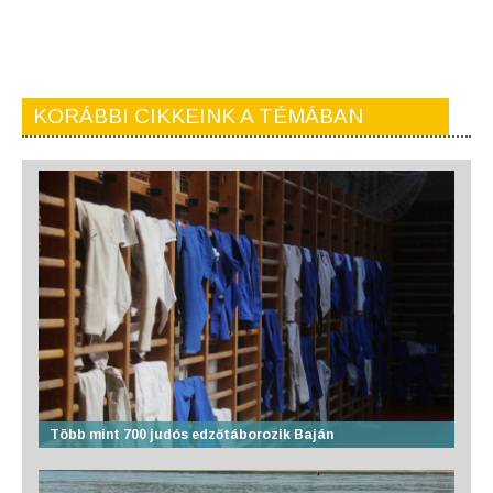
KORÁBBI CIKKEINK A TÉMÁBAN
Több mint 700 judós edzőtáborozik Baján