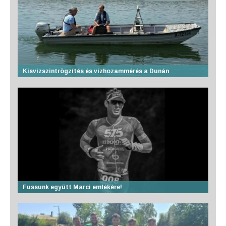
Kisvízszintrögzítés és vízhozammérés a Dunán
Fussunk együtt Marci emlékére!