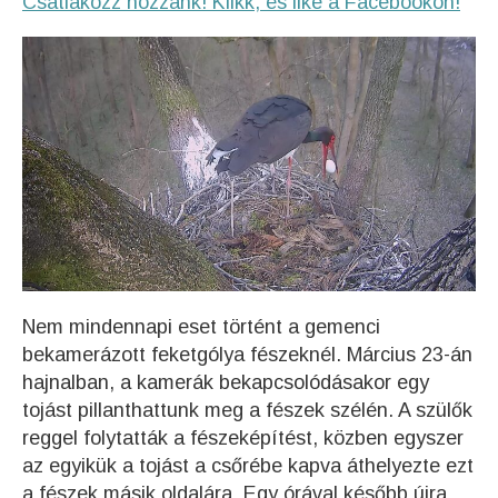
Csatlakozz hozzánk! Klikk, és like a Facebookon!
Nem mindennapi eset történt a gemenci
bekamerázott feketgólya fészeknél. Március 23-án
hajnalban, a kamerák bekapcsolódásakor egy
tojást pillanthattunk meg a fészek szélén. A szülők
reggel folytatták a fészeképítést, közben egyszer
az egyikük a tojást a csőrébe kapva áthelyezte ezt
a fészek másik oldalára. Egy órával később újra