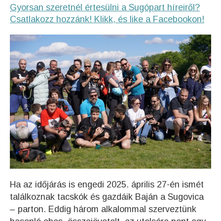
Gyorsan szeretnél értesülni a Sugópart híreiről?
Csatlakozz hozzánk! Klikk, és like a Facebookon!
Ha az időjárás is engedi 2025. április 27-én ismét
találkoznak tacskók és gazdáik Baján a Sugovica
– parton. Eddig három alkalommal szerveztünk