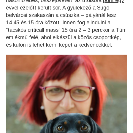
hasonló ebes, összejövetelt, az utolsóra
pont egy
évvel ezelőtt került sor.
A gyülekező a Sugó
belvárosi szakaszán a csúszka – pályánál lesz
14.45 és 15 óra között. Innen fog elindulni a
“tacskós criticall mass” 15 óra 2 – 3 perckor a Türr
emlékmű felé, ahol elkészül a közös csoportkép,
és külön is lehet kérni képet a kedvencekkel.