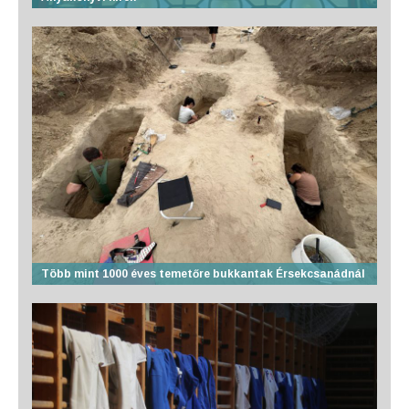
Több mint 1000 éves temetőre bukkantak Érsekcsanádnál