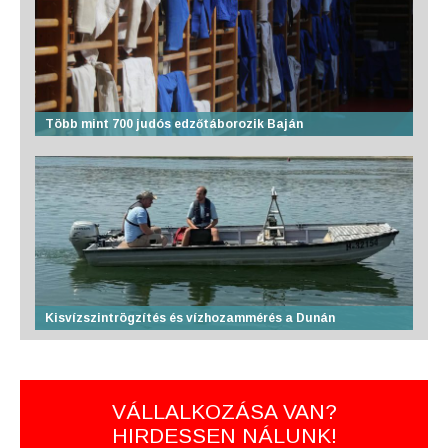
Több mint 700 judós edzőtáborozik Baján
Kisvízszintrögzítés és vízhozammérés a Dunán
VÁLLALKOZÁSA VAN?
HIRDESSEN NÁLUNK!