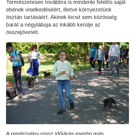
Természetesen továbbra is mindenki felelős saját
ebének viselkedéséért, illetve környezetünk
tisztán tartásáért. Akinek kicsit sem közösség
barát a négylábúja az inkább kerülje az
összejövetelt.
A rendezvény rossz időjárás esetén más