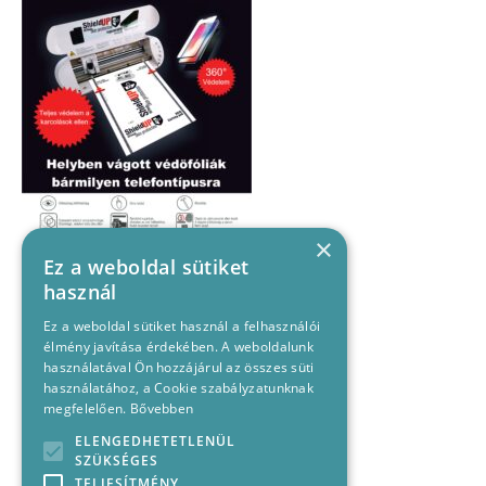
×
Ez a weboldal sütiket
használ
Ez a weboldal sütiket használ a felhasználói
élmény javítása érdekében. A weboldalunk
használatával Ön hozzájárul az összes süti
használatához, a Cookie szabályzatunknak
megfelelően.
Bővebben
ELENGEDHETETLENÜL
SZÜKSÉGES
TELJESÍTMÉNY