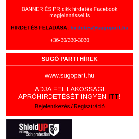
BANNER ÉS PR cikk hirdetés Facebook
megjelenéssel is
HIRDETÉS FELADÁSA:
hirdetes@sugopart.hu
+36-30/330-3030
SUGÓ PARTI HÍREK
www.sugopart.hu
ADJA FEL LAKOSSÁGI
APRÓHIRDETÉSÉT INGYEN
ITT
!
Bejelentkezés
/
Regisztráció