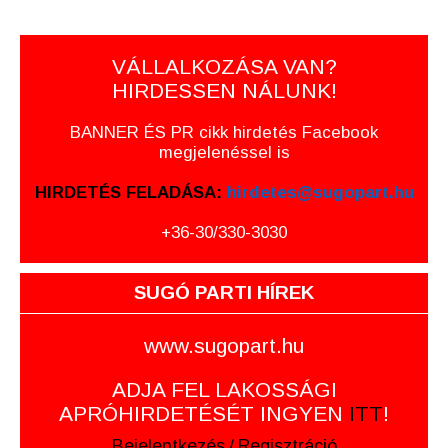
VÁLLALKOZÁSA VAN?
HIRDESSEN NÁLUNK!
BANNER ÉS PR cikk hirdetés Facebook
megjelenéssel is
HIRDETÉS FELADÁSA:
hirdetes@sugopart.hu
+36-30/330-3030
SUGÓ PARTI HÍREK
www.sugopart.hu
ADJA FEL LAKOSSÁGI
APRÓHIRDETÉSÉT INGYEN
ITT
!
Bejelentkezés
/
Regisztráció