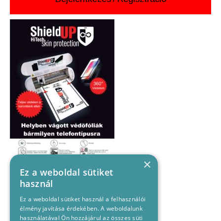
×
Ez a weboldal sütiket
használ
Ez a weboldal sütiket használ a felhasználói
élmény javítása érdekében. A weboldalunk
használatával Ön hozzájárul az összes süti