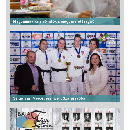
Megvannak az első infók a magyarérettségiről
Szigetvári Mercédesz nyert Szarajevóban!