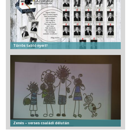
Türrös tabló nyert!
Zenés – verses családi délután