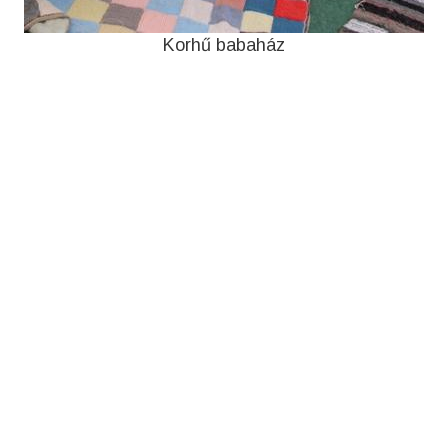
Korhű babaház