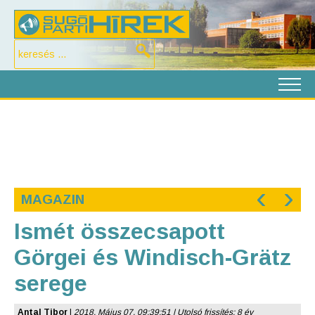
‹
›
MAGAZIN
Ismét összecsapott
Görgei és Windisch-Grätz
serege
Antal Tibor
|
2018. Május 07. 09:39:51 | Utolsó frissítés: 8 év