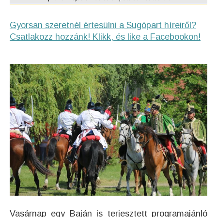
Gyorsan szeretnél értesülni a Sugópart híreiről?
Csatlakozz hozzánk! Klikk, és like a Facebookon!
Vasárnap egy Baján is terjesztett programajánló