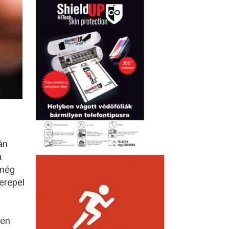
án
a
 még
erepel
ben