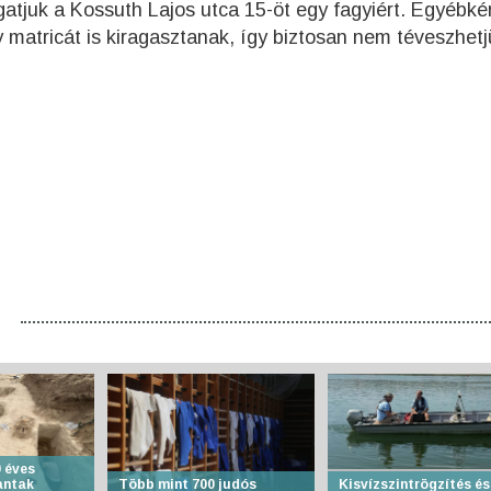
atjuk a Kossuth Lajos utca 15-öt egy fagyiért. Egyébké
 matricát is kiragasztanak, így biztosan nem téveszhetjü
 éves
antak
Több mint 700 judós
Kisvízszintrögzítés és