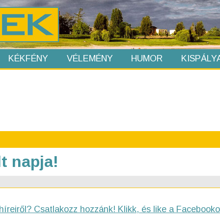
KÉKFÉNY
VÉLEMÉNY
HUMOR
KISPÁLY
t napja!
híreiről? Csatlakozz hozzánk! Klikk, és like a Facebooko