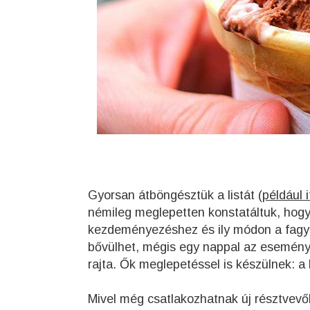
Gyorsan átböngésztük a listát (
például i
némileg meglepetten konstatáltuk, hog
kezdeményezéshez és ily módon a fagyla
bővülhet, mégis egy nappal az esemény 
rajta. Ők meglepetéssel is készülnek: 
Mivel még csatlakozhatnak új résztvevők,