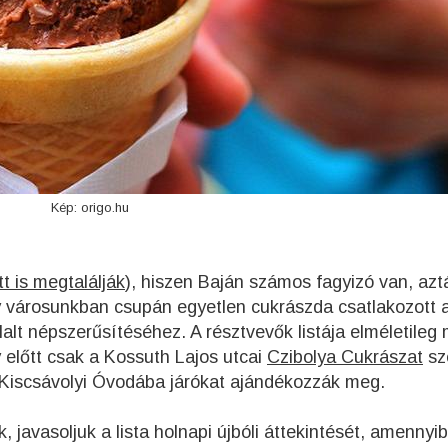
Kép: origo.hu
tt is megtalálják
), hiszen Baján számos fagyizó van, azt
y városunkban csupán egyetlen cukrászda csatlakozott 
lt népszerűsítéséhez. A résztvevők listája elméletileg
előtt csak a Kossuth Lajos utcai
Czibolya Cukrászat
sz
a Kiscsávolyi Óvodába járókat ajándékozzák meg.
 javasoljuk a lista holnapi újbóli áttekintését, amennyi