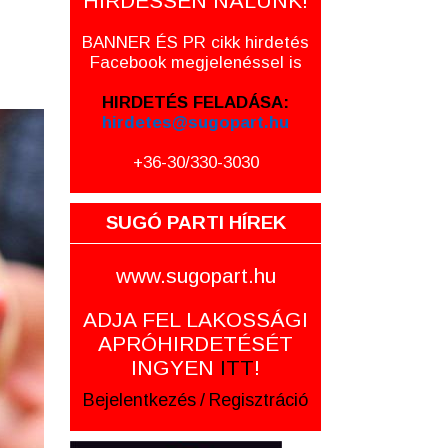
HIRDESSEN NÁLUNK!
BANNER ÉS PR cikk hirdetés
Facebook megjelenéssel is
HIRDETÉS FELADÁSA:
hirdetes@sugopart.hu
+36-30/330-3030
SUGÓ PARTI HÍREK
www.sugopart.hu
ADJA FEL LAKOSSÁGI
APRÓHIRDETÉSÉT
INGYEN
ITT
!
Bejelentkezés
/
Regisztráció