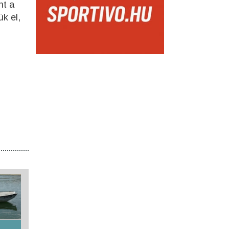
nt a
k el,