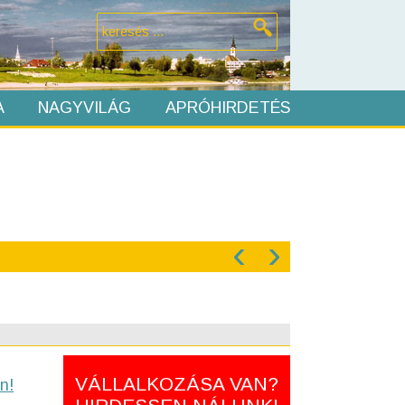
A
NAGYVILÁG
APRÓHIRDETÉS
‹
›
VÁLLALKOZÁSA VAN?
n!