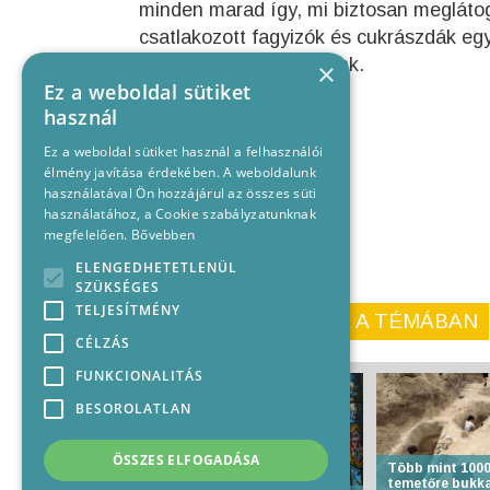
minden marad így, mi biztosan meglátog
csatlakozott fagyizók és cukrászdák egy
hogy hová kell betérnünk.
×
Ez a weboldal sütiket
használ
Ez a weboldal sütiket használ a felhasználói
élmény javítása érdekében. A weboldalunk
használatával Ön hozzájárul az összes süti
használatához, a Cookie szabályzatunknak
megfelelően.
Bővebben
ELENGEDHETETLENÜL
SZÜKSÉGES
TELJESÍTMÉNY
KORÁBBI CIKKEINK A TÉMÁBAN
CÉLZÁS
FUNKCIONALITÁS
BESOROLATLAN
ÖSSZES ELFOGADÁSA
Több mint 1000
temetőre bukk