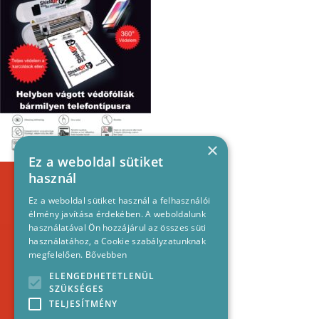
×
Ez a weboldal sütiket
használ
Ez a weboldal sütiket használ a felhasználói
élmény javítása érdekében. A weboldalunk
használatával Ön hozzájárul az összes süti
használatához, a Cookie szabályzatunknak
megfelelően.
Bővebben
ELENGEDHETETLENÜL
SZÜKSÉGES
TELJESÍTMÉNY