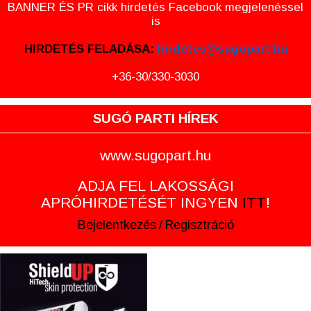
BANNER ÉS PR cikk hirdetés Facebook megjelenéssel
is
HIRDETÉS FELADÁSA:
hirdetes@sugopart.hu
+36-30/330-3030
SUGÓ PARTI HÍREK
www.sugopart.hu
ADJA FEL LAKOSSÁGI
APRÓHIRDETÉSÉT INGYEN
ITT
!
Bejelentkezés
/
Regisztráció