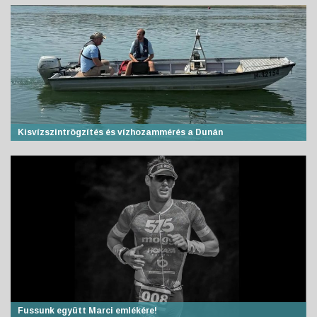
Kisvízszintrögzítés és vízhozammérés a Dunán
Fussunk együtt Marci emlékére!