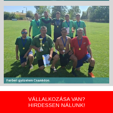
Feröeri győzelem Csanádon
VÁLLALKOZÁSA VAN?
HIRDESSEN NÁLUNK!