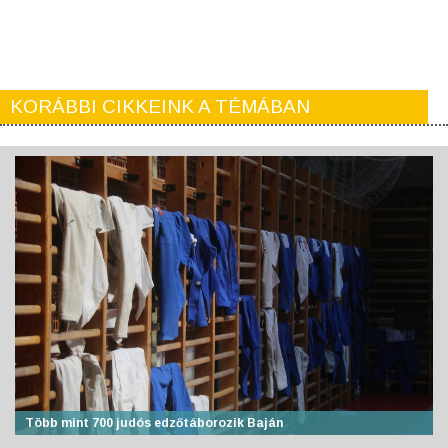
KORÁBBI CIKKEINK A TÉMÁBAN
Több mint 700 judós edzőtáborozik Baján