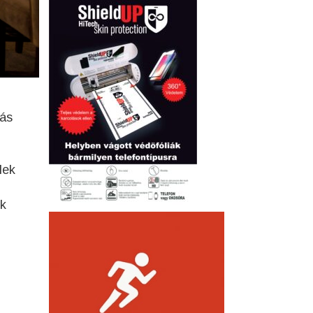
tás
lek
ek