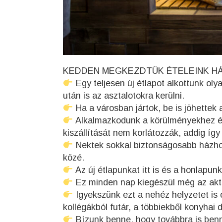
KEDDEN MEGKEZDTÜK ÉTELEINK H
Egy teljesen új étlapot alkottunk oly
után is az asztalotokra kerülni.
Ha a városban jártok, be is jöhettek a
Alkalmazkodunk a körülményekhez és am
kiszállítását nem korlátozzák, addig í
Nektek sokkal biztonságosabb házhoz
közé.
Az új étlapunkat itt is és a honlapunk
Ez minden nap kiegészül még az aktu
Igyekszünk ezt a nehéz helyzetet is 
kollégákból futár, a többiekből konyhai 
Bízunk benne, hogy továbbra is bennü