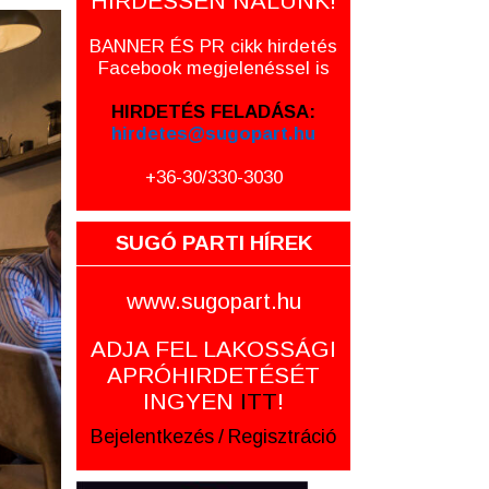
HIRDESSEN NÁLUNK!
BANNER ÉS PR cikk hirdetés
Facebook megjelenéssel is
HIRDETÉS FELADÁSA:
hirdetes@sugopart.hu
+36-30/330-3030
SUGÓ PARTI HÍREK
www.sugopart.hu
ADJA FEL LAKOSSÁGI
APRÓHIRDETÉSÉT
INGYEN
ITT
!
Bejelentkezés
/
Regisztráció