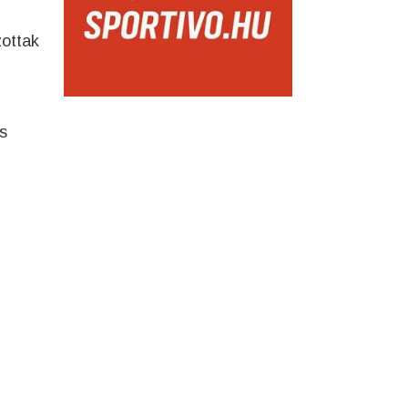
ottak
s