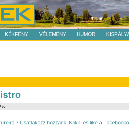
KÉKFÉNY
VÉLEMÉNY
HUMOR
KISPÁLY
istro
6 év
híreiről? Csatlakozz hozzánk! Klikk, és like a Facebooko