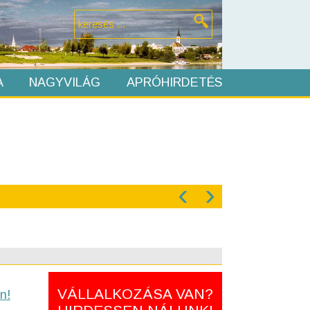
A
NAGYVILÁG
APRÓHIRDETÉS
‹
›
VÁLLALKOZÁSA VAN?
n!