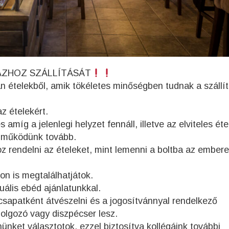
ÁZHOZ SZÁLLÍTÁSÁT
an ételekből, amik tökéletes minőségben tudnak a szállí
z ételekért.
íg a jelenlegi helyzet fennáll, illetve az elviteles éte
gy működünk tovább.
 rendelni az ételeket, mint lemenni a boltba az ember
on is megtalálhatjátok.
ális ebéd ajánlatunkkal.
csapatként átvészelni és a jogosítvánnyal rendelkező
dolgozó vagy diszpécser lesz.
nket választotok, ezzel biztosítva kollégáink további