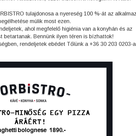
RBISTRO tulajdonosa a nyereség 100 %-át az alkalmaz
 megélhetése múlik most ezen.
ndeljetek, ahol megfelelő higiénia van a konyhán és az
t betartanak. Bennünk ilyen téren is bízhattok!
ségben, rendeljetek ebédet Tőlünk a +36 30 203 0203-a