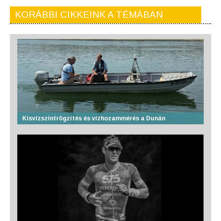
KORÁBBI CIKKEINK A TÉMÁBAN
Kisvízszintrögzítés és vízhozammérés a Dunán