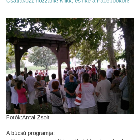
Csatlakozz hozzánk! Klikk, és like a Facebookon!
Fotók:Antal Zsolt
A búcsú programja: