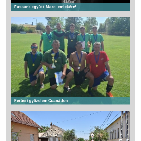
Fussunk együtt Marci emlékére!
Feröeri győzelem Csanádon