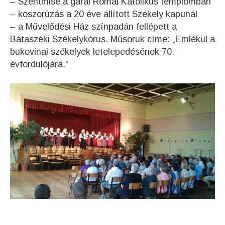
– Szentmise a garai Római Katolikus templomban
– koszorúzás a 20 éve állított Székely kapunál
– a Művelődési Ház színpadán fellépett a
Bátaszéki Székelykórus. Műsoruk címe: „Emlékül a
bukovinai székelyek letelepedésének 70.
évfordulójára.”