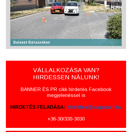
Baleset Bátaszéken
VÁLLALKOZÁSA VAN?
HIRDESSEN NÁLUNK!
BANNER ÉS PR cikk hirdetés Facebook
megjelenéssel is
HIRDETÉS FELADÁSA:
hirdetes@sugopart.hu
+36-30/330-3030