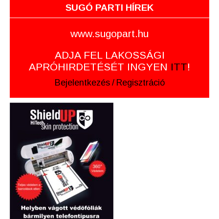
SUGÓ PARTI HÍREK
www.sugopart.hu
ADJA FEL LAKOSSÁGI
APRÓHIRDETÉSÉT INGYEN
ITT
!
Bejelentkezés
/
Regisztráció