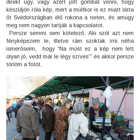
direkt úgy, vagy azért jött gombát venni, hogy
készüljön róla kép, mert a múltkor is ez miatt látta
őt Svédországban élő rokona a neten, és amúgy
meg nem nagyon tartják a kapcsolatot.
Persze semmi sem kötelező. Aki szól azt nem
fényképezem le, illetve rám szoktak írni néha
ismerőseim, hogy “Na most ez a kép nem lett
olyan jó, vedd már le légy szíves”” és akkor persze
törlöm a fotót.