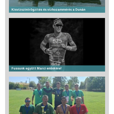
Kisvízszintrögzítés és vízhozammérés a Dunán
Fussunk együtt Marci emlékére!