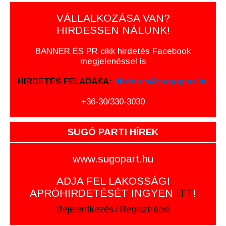
VÁLLALKOZÁSA VAN?
HIRDESSEN NÁLUNK!
BANNER ÉS PR cikk hirdetés Facebook
megjelenéssel is
HIRDETÉS FELADÁSA:
hirdetes@sugopart.hu
+36-30/330-3030
SUGÓ PARTI HÍREK
www.sugopart.hu
ADJA FEL LAKOSSÁGI
APRÓHIRDETÉSÉT INGYEN
ITT
!
Bejelentkezés
/
Regisztráció