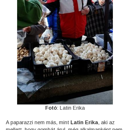
Fotó
: Latin Erika
A paparazzi nem más, mint
Latin Erika
, aki az
mellett, hogy gombát árul, még alkalmanként nem