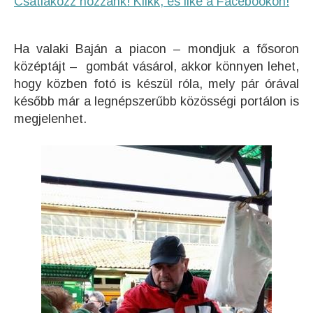
Csatlakozz hozzánk! Klikk, és like a Facebookon!
Ha valaki Baján a piacon – mondjuk a fősoron
középtájt – gombát vásárol, akkor könnyen lehet,
hogy közben fotó is készül róla, mely pár órával
később már a legnépszerűbb közösségi portálon is
megjelenhet.