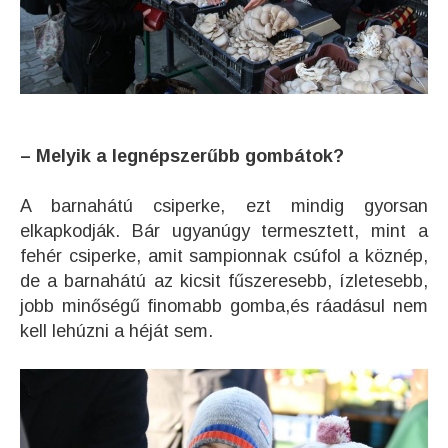
– Melyik a legnépszerűbb gombátok?
A barnahátú csiperke, ezt mindig gyorsan
elkapkodják. Bár ugyanúgy termesztett, mint a
fehér csiperke, amit sampionnak csúfol a köznép,
de a barnahátú az kicsit fűszeresebb, ízletesebb,
jobb minőségű finomabb gomba,és ráadásul nem
kell lehúzni a héját sem.