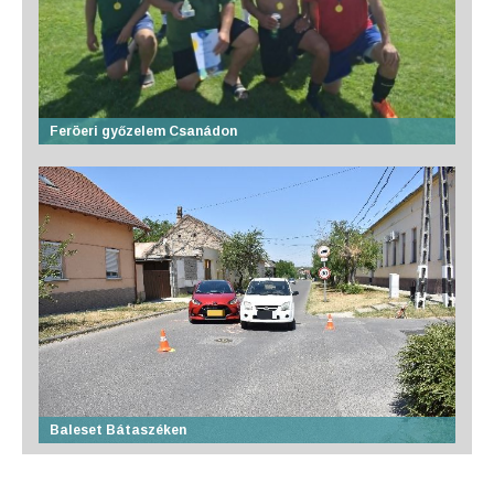
Feröeri győzelem Csanádon
Baleset Bátaszéken