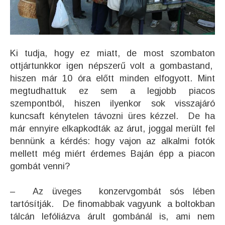
Ki tudja, hogy ez miatt, de most szombaton
ottjártunkkor igen népszerű volt a gombastand,
hiszen már 10 óra előtt minden elfogyott. Mint
megtudhattuk ez sem a legjobb piacos
szempontból, hiszen ilyenkor sok visszajáró
kuncsaft kénytelen távozni üres kézzel. De ha
már ennyire elkapkodták az árut, joggal merült fel
bennünk a kérdés: hogy vajon az alkalmi fotók
mellett még miért érdemes Baján épp a piacon
gombát venni?
– Az üveges konzervgombát sós lében
tartósítják. De finomabbak vagyunk a boltokban
tálcán lefóliázva árult gombánál is, ami nem