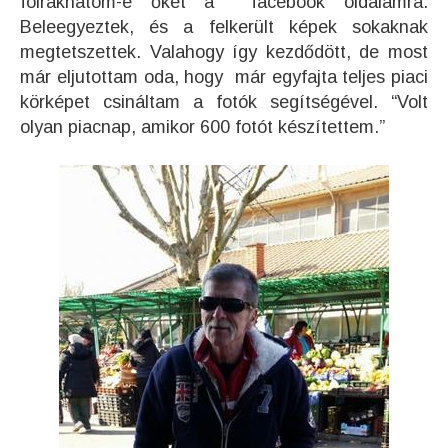
fölrakhatom-e őket a facebook oldalamra.
Beleegyeztek, és a felkerült képek sokaknak
megtetszettek. Valahogy így kezdődött, de most
már eljutottam oda, hogy már egyfajta teljes piaci
körképet csináltam a fotók segítségével. “Volt
olyan piacnap, amikor 600 fotót készítettem.”