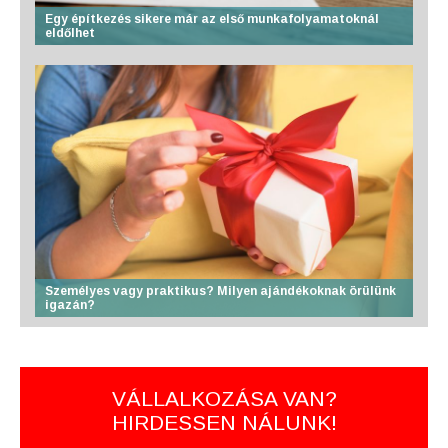
Egy építkezés sikere már az első munkafolyamatoknál
eldőlhet
Személyes vagy praktikus? Milyen ajándékoknak örülünk
igazán?
VÁLLALKOZÁSA VAN?
HIRDESSEN NÁLUNK!