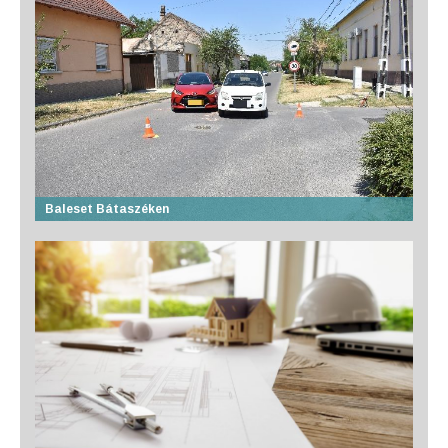
Baleset Bátaszéken