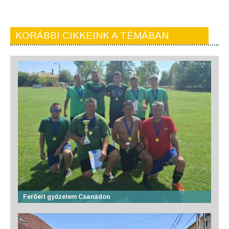
KORÁBBI CIKKEINK A TÉMÁBAN
Feröeri győzelem Csanádon