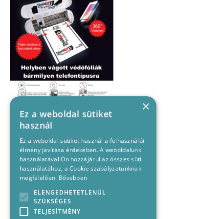
×
Ez a weboldal sütiket
használ
Ez a weboldal sütiket használ a felhasználói
élmény javítása érdekében. A weboldalunk
használatával Ön hozzájárul az összes süti
használatához, a Cookie szabályzatunknak
megfelelően.
Bővebben
ELENGEDHETETLENÜL
SZÜKSÉGES
TELJESÍTMÉNY