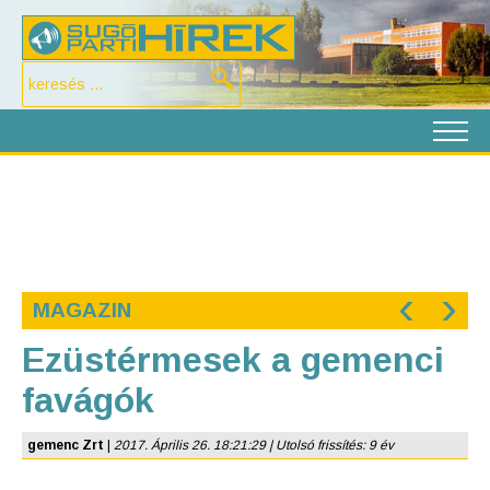
‹
›
MAGAZIN
Ezüstérmesek a gemenci
favágók
gemenc Zrt
|
2017. Április 26. 18:21:29 | Utolsó frissítés: 9 év