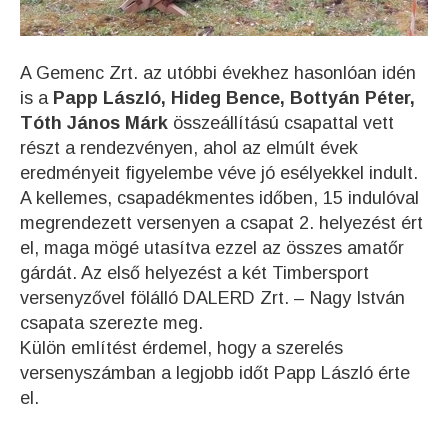
A Gemenc Zrt. az utóbbi évekhez hasonlóan idén
is a
Papp László, Hideg Bence, Bottyán Péter,
Tóth János Márk
összeállítású csapattal vett
részt a rendezvényen, ahol az elmúlt évek
eredményeit figyelembe véve jó esélyekkel indult.
A kellemes, csapadékmentes időben, 15 indulóval
megrendezett versenyen a csapat 2. helyezést ért
el, maga mögé utasítva ezzel az összes amatőr
gárdát. Az első helyezést a két Timbersport
versenyzővel fölálló DALERD Zrt. – Nagy István
csapata szerezte meg.
Külön említést érdemel, hogy a szerelés
versenyszámban a legjobb időt Papp László érte
el.