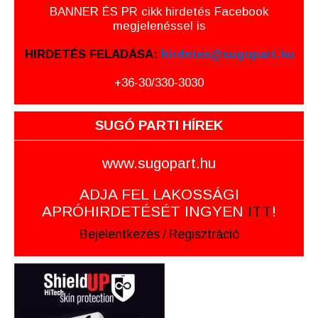
BANNER ÉS PR cikk hirdetés Facebook
megjelenéssel is
HIRDETÉS FELADÁSA:
hirdetes@sugopart.hu
+36-30/330-3030
SUGÓ PARTI HÍREK
www.sugopart.hu
ADJA FEL LAKOSSÁGI
APRÓHIRDETÉSÉT INGYEN
ITT
!
Bejelentkezés
/
Regisztráció