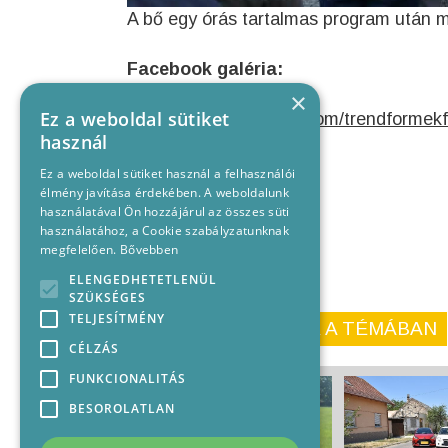
A bő egy órás tartalmas program után m
Facebook galéria:
×
Ez a weboldal sütiket
https://www.facebook.com/trendforme
használ
Ez a weboldal sütiket használ a felhasználói
élmény javítása érdekében. A weboldalunk
használatával Ön hozzájárul az összes süti
használatához, a Cookie szabályzatunknak
megfelelően.
Bővebben
ELENGEDHETETLENÜL
SZÜKSÉGES
TELJESÍTMÉNY
KORÁBBI CIKKEINK A TÉMÁBAN
CÉLZÁS
FUNKCIONALITÁS
BESOROLATLAN