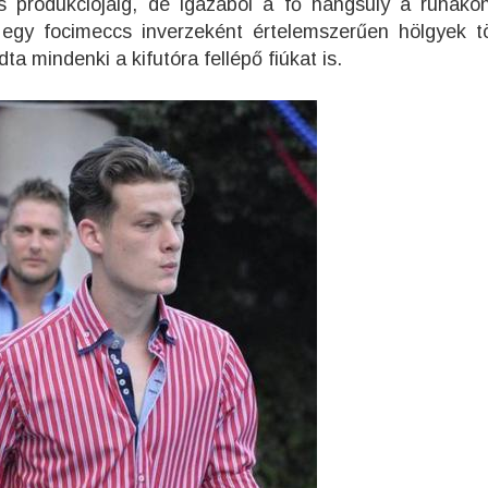
s produkciójáig, de igazából a fő hangsúly a ruháko
 egy focimeccs inverzeként értelemszerűen hölgyek tö
a mindenki a kifutóra fellépő fiúkat is.