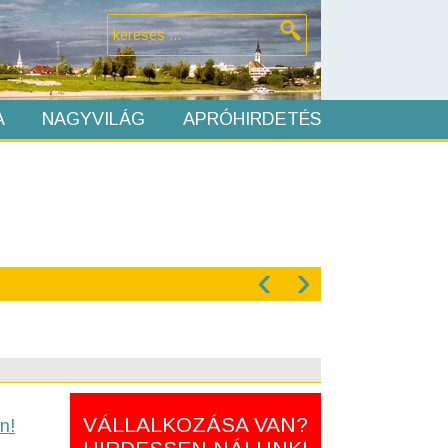
A
NAGYVILÁG
APRÓHIRDETÉS
‹
›
VÁLLALKOZÁSA VAN?
n!