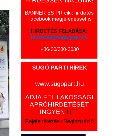
HIRDESSEN NÁLUNK!
BANNER ÉS PR cikk hirdetés
Facebook megjelenéssel is
HIRDETÉS FELADÁSA:
hirdetes@sugopart.hu
+36-30/330-3030
SUGÓ PARTI HÍREK
www.sugopart.hu
ADJA FEL LAKOSSÁGI
APRÓHIRDETÉSÉT
INGYEN
ITT
!
Bejelentkezés
/
Regisztráció