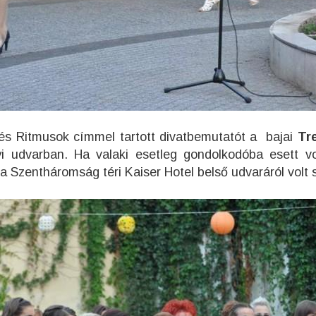
 és Ritmusok címmel tartott divatbemutatót a bajai
Tr
yi udvarban. Ha valaki esetleg gondolkodóba esett 
a Szentháromság téri Kaiser Hotel belső udvaráról volt 