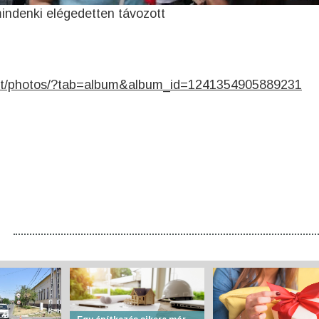
indenki elégedetten távozott
kft/photos/?tab=album&album_id=1241354905889231