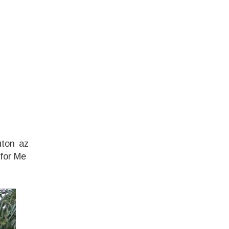
uton az
 for Me