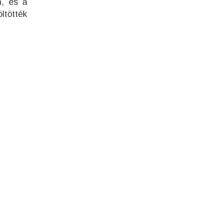
n, és a
ltötték