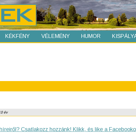
KÉKFÉNY
VÉLEMÉNY
HUMOR
KISPÁLY
10 év
híreiről? Csatlakozz hozzánk! Klikk, és like a Facebooko