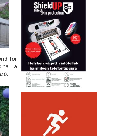
end for
volna a
szó.