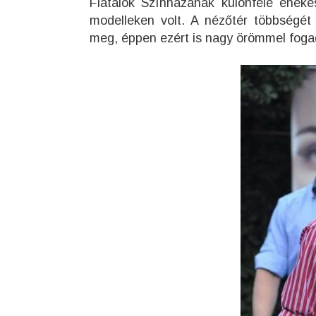
Fiatalok Színházának különféle éneke
modelleken volt. A nézőtér többségét
meg, éppen ezért is nagy örömmel fogadt