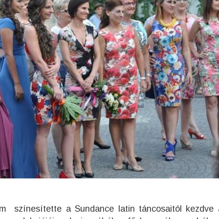
m színesítette a Sundance latin táncosaitól kezdve 