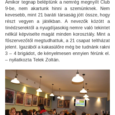
Amikor tegnap beléptünk a nemrég megnyílt Club
9-be, nem akartunk hinni a szemünknek. Nem
kevesebb, mint 21 baráti társaság jött össze, hogy
részt vegyen a játékban. A nevezők között a
tinédzserektől a nyugdíjasokig nemre való tekintet
nélkül képviselte magát minden korosztály. Mint a
főszervezőtől megtudhattuk, a 21 csapat teltházat
jelent. Igazából a kakasülőre még be tudnánk rakni
3 – 4 brigádot, de kényelmesen ennyien férünk el.
– nyilatkozta Telek Zoltán.