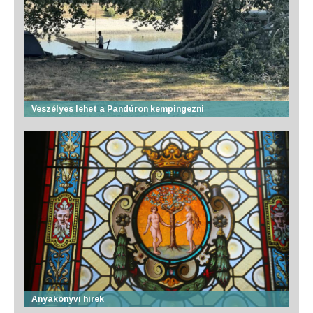
Veszélyes lehet a Pandúron kempingezni
Anyakönyvi hírek