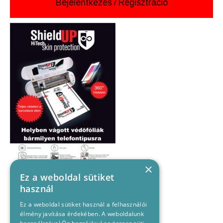
Bejelentkezés
/
Regisztráció
×
Ez a weboldal sütiket
használ
Ez a weboldal sütiket használ a felhasználói
élmény javítása érdekében. A weboldalunk