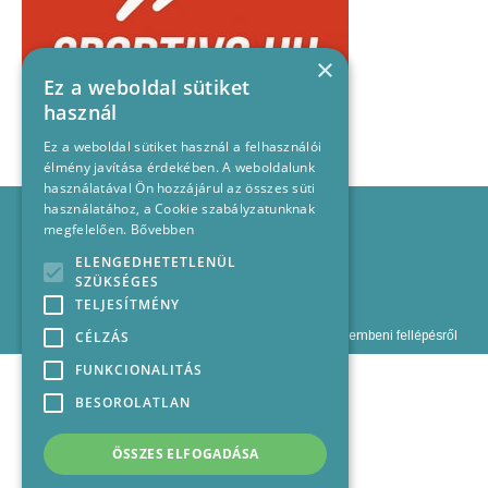
×
Ez a weboldal sütiket
használ
Ez a weboldal sütiket használ a felhasználói
élmény javítása érdekében. A weboldalunk
használatával Ön hozzájárul az összes süti
Impresszum
használatához, a Cookie szabályzatunknak
megfelelően.
Bővebben
Médiajánlat
Felhasználási feltételek
ELENGEDHETETLENÜL
SZÜKSÉGES
Panaszkezelési nyilatkozat
TELJESÍTMÉNY
Kapcsolat
Szabályzat a jogellenes olvasói hozzászólásokkal szembeni fellépésről
CÉLZÁS
FUNKCIONALITÁS
BESOROLATLAN
ÖSSZES ELFOGADÁSA