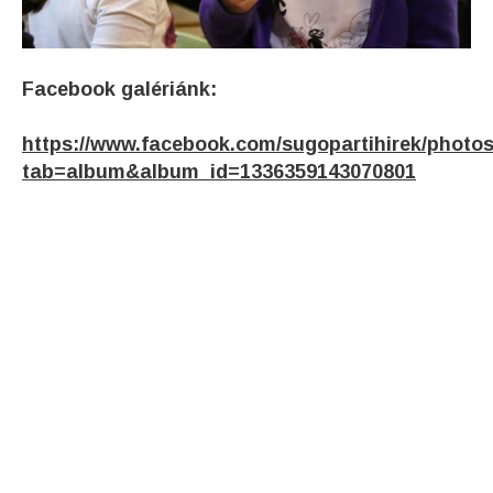
Facebook galériánk:
https://www.facebook.com/sugopartihirek/photos
tab=album&album_id=1336359143070801