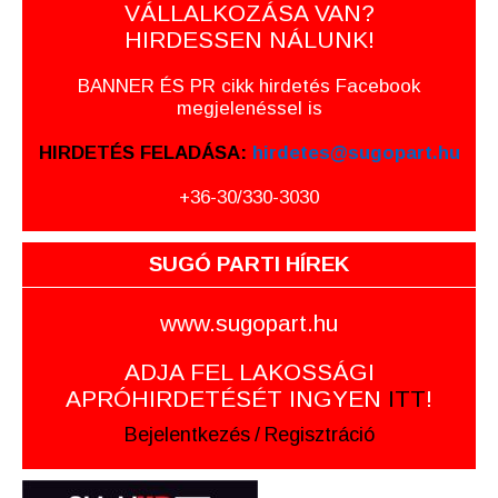
VÁLLALKOZÁSA VAN?
HIRDESSEN NÁLUNK!
BANNER ÉS PR cikk hirdetés Facebook
megjelenéssel is
HIRDETÉS FELADÁSA:
hirdetes@sugopart.hu
+36-30/330-3030
SUGÓ PARTI HÍREK
www.sugopart.hu
ADJA FEL LAKOSSÁGI
APRÓHIRDETÉSÉT INGYEN
ITT
!
Bejelentkezés
/
Regisztráció