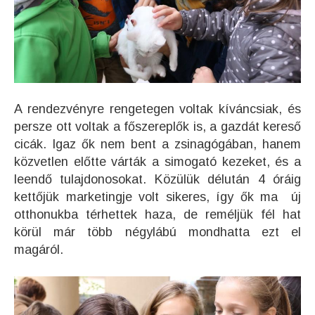
A rendezvényre rengetegen voltak kíváncsiak, és
persze ott voltak a főszereplők is, a gazdát kereső
cicák. Igaz ők nem bent a zsinagógában, hanem
közvetlen előtte várták a simogató kezeket, és a
leendő tulajdonosokat. Közülük délután 4 óráig
kettőjük marketingje volt sikeres, így ők ma új
otthonukba térhettek haza, de reméljük fél hat
körül már több négylábú mondhatta ezt el
magáról.