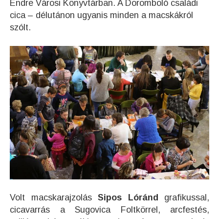
Endre Városi Könyvtárban. A Doromboló családi
cica – délutánon ugyanis minden a macskákról
szólt.
Volt macskarajzolás
Sipos Lóránd
grafikussal,
cicavarrás a Sugovica Foltkörrel, arcfestés,