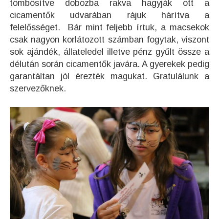
tömbösítve dobozba rakva hagyják ott a
cicamentők udvarában rájuk hárítva a
felelősséget. Bár mint feljebb írtuk, a macsekok
csak nagyon korlátozott számban fogytak, viszont
sok ajándék, állateledel illetve pénz gyűlt össze a
délután során cicamentők javára. A gyerekek pedig
garantáltan jól érezték magukat. Gratulálunk a
szervezőknek.