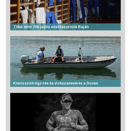
Több mint 700 judós edzőtáborozik Baján
Kisvízszintrögzítés és vízhozammérés a Dunán