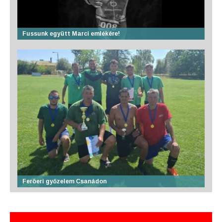
Fussunk együtt Marci emlékére!
Feröeri győzelem Csanádon