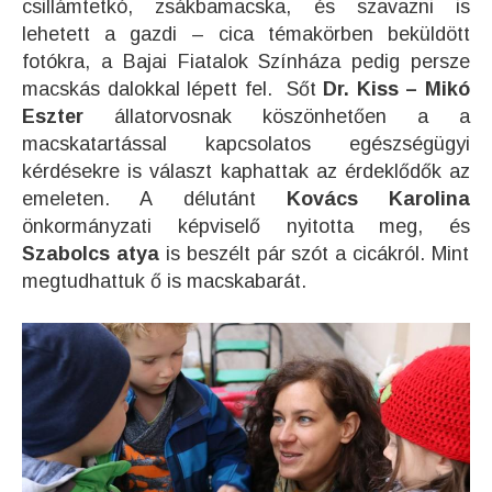
csillámtetkó, zsákbamacska, és szavazni is
lehetett a gazdi – cica témakörben beküldött
fotókra, a Bajai Fiatalok Színháza pedig persze
macskás dalokkal lépett fel. Sőt
Dr. Kiss – Mikó
Eszter
állatorvosnak köszönhetően a a
macskatartással kapcsolatos egészségügyi
kérdésekre is választ kaphattak az érdeklődők az
emeleten. A délutánt
Kovács Karolina
önkormányzati képviselő nyitotta meg, és
Szabolcs atya
is beszélt pár szót a cicákról. Mint
megtudhattuk ő is macskabarát.