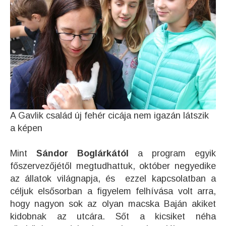
A Gavlik család új fehér cicája nem igazán látszik
a képen
Mint
Sándor Boglárkától
a program egyik
főszervezőjétől megtudhattuk, október negyedike
az állatok világnapja, és ezzel kapcsolatban a
céljuk elsősorban a figyelem felhívása volt arra,
hogy nagyon sok az olyan macska Baján akiket
kidobnak az utcára. Sőt a kicsiket néha