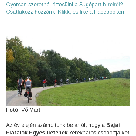
Gyorsan szeretnél értesülni a Sugópart híreiről?
Csatlakozz hozzánk! Klikk, és like a Facebookon!
Fotó
: Vő Márti
Az év elején számoltunk be arról, hogy a
Bajai
Fiatalok Egyesületének
kerékpáros csoportja két