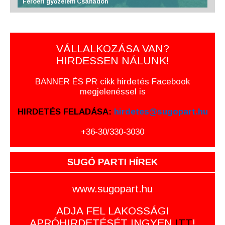
Feröeri győzelem Csanádon
VÁLLALKOZÁSA VAN?
HIRDESSEN NÁLUNK!
BANNER ÉS PR cikk hirdetés Facebook
megjelenéssel is
HIRDETÉS FELADÁSA:
hirdetes@sugopart.hu
+36-30/330-3030
SUGÓ PARTI HÍREK
www.sugopart.hu
ADJA FEL LAKOSSÁGI
APRÓHIRDETÉSÉT INGYEN
ITT
!