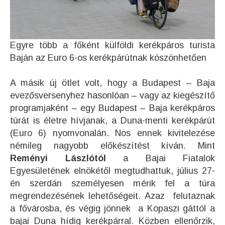
Egyre több a főként külföldi kerékpáros turista
Baján az Euro 6-os kerékpárútnak köszönhetően
A másik új ötlet volt, hogy a Budapest – Baja
evezősversenyhez hasonlóan – vagy az kiegészítő
programjaként – egy Budapest – Baja kerékpáros
túrát is életre hívjanak, a Duna-menti kerékpárút
(Euro 6) nyomvonalán. Nos ennek kivitelezése
némileg nagyobb előkészítést kíván. Mint
Reményi Lászlótól
a Bajai Fiatalok
Egyesületének elnökétől megtudhattuk, július 27-
én szerdán személyesen mérik fel a túra
megrendezésének lehetőségeit. Azaz felutaznak
a fővárosba, és végig jönnek a Kopaszi gáttól a
bajai Duna hídig kerékpárral. Közben ellenőrzik,