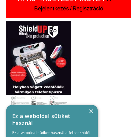
Bejelentkezés
/
Regisztráció
×
Ez a weboldal sütiket
használ
Ez a weboldal sütiket használ a felhasználói