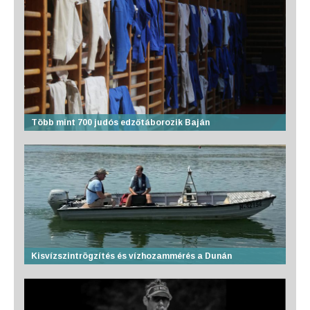
Több mint 700 judós edzőtáborozik Baján
Kisvízszintrögzítés és vízhozammérés a Dunán