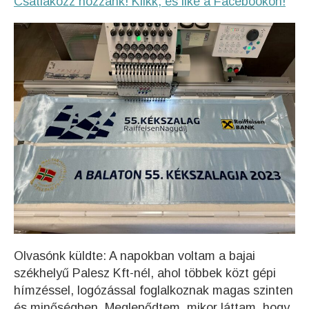
Csatlakozz hozzánk! Klikk, és like a Facebookon!
Olvasónk küldte: A napokban voltam a bajai
székhelyű Palesz Kft-nél, ahol többek közt gépi
hímzéssel, logózással foglalkoznak magas szinten
és minőségben. Meglepődtem, mikor láttam, hogy