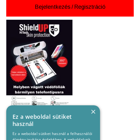
Bejelentkezés
/
Regisztráció
×
Ez a weboldal sütiket
használ
Ez a weboldal sütiket használ a felhasználói
élmény javítása érdekében. A weboldalunk