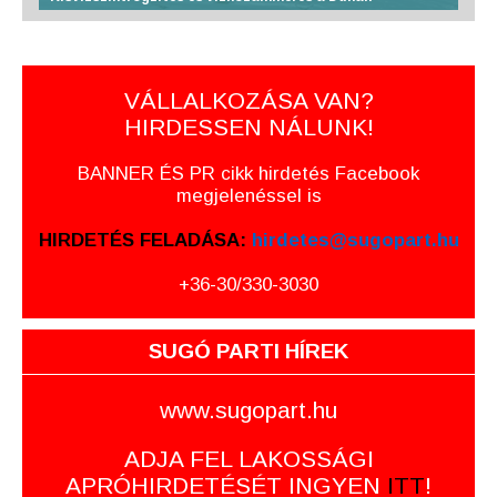
VÁLLALKOZÁSA VAN?
HIRDESSEN NÁLUNK!
BANNER ÉS PR cikk hirdetés Facebook
megjelenéssel is
HIRDETÉS FELADÁSA:
hirdetes@sugopart.hu
+36-30/330-3030
SUGÓ PARTI HÍREK
www.sugopart.hu
ADJA FEL LAKOSSÁGI
APRÓHIRDETÉSÉT INGYEN
ITT
!