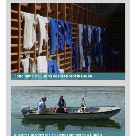
Több mint 700 judós edzőtáborozik Baján
Kisvízszintrögzítés és vízhozammérés a Dunán