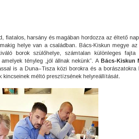
d, fiatalos, harsány és magában hordozza az éltető nap 
almakig helye van a családban. Bács-Kiskun megye az
váló borok szülőhelye, számtalan különleges fajta 
, amelyek tényleg „jól állnak nekünk”. A
Bács-Kiskun 
sal is a Duna–Tisza közi borokra és a borászatokra 
 kincseinek méltó presztízsének helyreállítását.