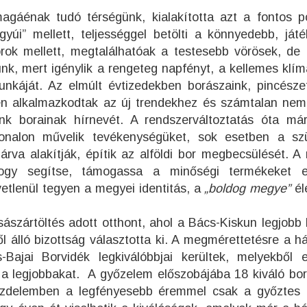
agáénak tudó térségünk, kialakította azt a fontos po
yúi” mellett, teljességgel betölti a könnyedebb, ját
borok mellett, megtalálhatóak a testesebb vörösek, de
nk, mert igénylik a rengeteg napfényt, a kellemes klím
káját. Az elmúlt évtizedekben borászaink, pincésze
dén alkalmazkodtak az új trendekhez és számtalan nem
nk borainak hírnevét. A rendszerváltoztatás óta má
onalon művelik tevékenységüket, sok esetben a sz
rva alakítják, építik az alföldi bor megbecsülését. A
ogy segítse, támogassa a minőségi termékeket elő
vetlenül tegyen a megyei identitás, a
„boldog megye”
él
szártöltés adott otthont, ahol a Bács-Kiskun legjobb 
l álló bizottság választotta ki. A megmérettetésre a h
ajai Borvidék legkiválóbbjai kerültek, melyekből e
a legjobbakat. A győzelem előszobájába 18 kiváló bor 
küzdelemben a legfényesebb éremmel csak a győztes