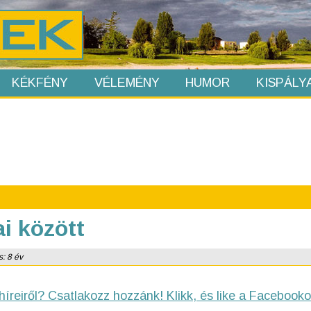
KÉKFÉNY
VÉLEMÉNY
HUMOR
KISPÁLY
i között
s: 8 év
híreiről? Csatlakozz hozzánk! Klikk, és like a Facebooko