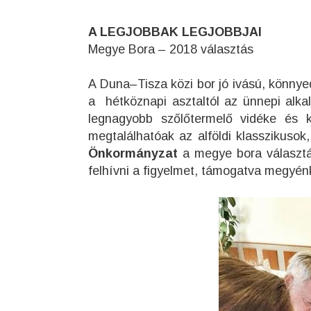
A LEGJOBBAK LEGJOBBJAI
Megye Bora – 2018 választás
A Duna–Tisza közi bor jó ivású, könnye
a hétköznapi asztaltól az ünnepi alk
legnagyobb szőlőtermelő vidéke és ki
megtalálhatóak az alföldi klasszikusok
Önkormányzat
a megye bora választás
felhívni a figyelmet, támogatva megyénk