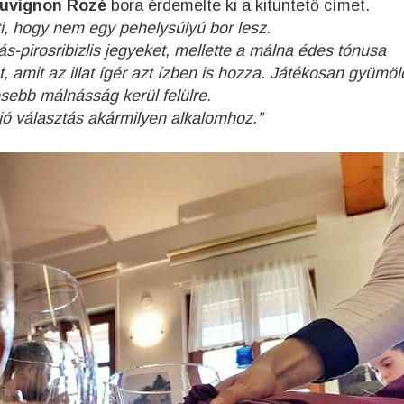
auvignon Rozé
bora érdemelte ki a kitüntető címet.
i, hogy nem egy pehelysúlyú bor lesz.
s-pirosribizlis jegyeket, mellette a málna édes tónusa
 amit az illat ígér azt ízben is hozza. Játékosan gyümöl
esebb málnásság kerül felülre.
jó választás akármilyen alkalomhoz.”