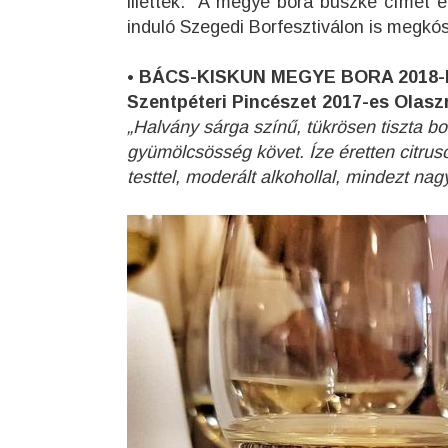
illették. A megye bora büszke címet e
induló Szegedi Borfesztiválon is megkós
• BÁCS-KISKUN MEGYE BORA 2018
Szentpéteri Pincészet 2017-es Olaszr
„Halvány sárga színű, tükrösen tiszta bor
gyümölcsösség követ. Íze éretten citru
testtel, moderált alkohollal, mindezt n