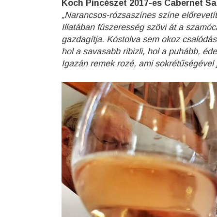
Koch Pincészet 2017-es Cabernet S
„Narancsos-rózsaszínes színe előrevetít
Illatában fűszeresség szövi át a szamócá
gazdagítja. Kóstolva sem okoz csalódást,
hol a savasabb ribizli, hol a puhább, éd
Igazán remek rozé, ami sokrétűségével 