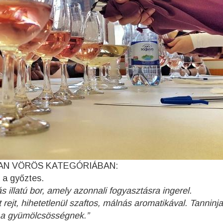
BAN VÖRÖS KATEGÓRIÁBAN:
tt a győztes.
 illatú bor, amely azonnali fogyasztásra ingerel.
 rejt, hihetetlenül szaftos, málnás aromatikával. Tanninj
d a gyümölcsösségnek.”