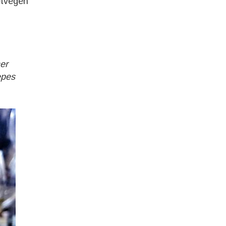
étvégén
mer
epes