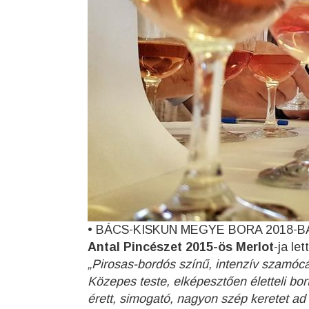
• BÁCS-KISKUN MEGYE BORA 2018-
Antal Pincészet 2015-ös Merlot
-ja le
„Pirosas-bordós színű, intenzív szamócás
Közepes teste, elképesztően életteli bort
érett, simogató, nagyon szép keretet a