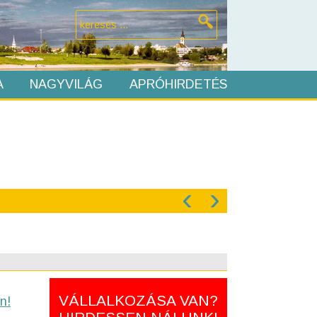
A
NAGYVILÁG
APRÓHIRDETÉS
‹
›
VÁLLALKOZÁSA VAN?
n!