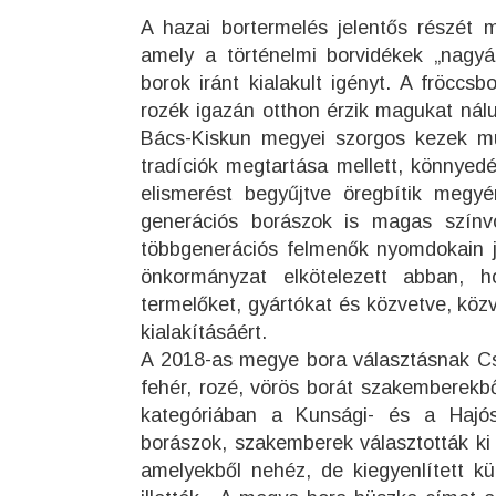
A hazai bortermelés jelentős részét m
amely a történelmi borvidékek „nagyág
borok iránt kialakult igényt. A fröccs
rozék igazán otthon érzik magukat nálu
Bács-Kiskun megyei szorgos kezek mun
tradíciók megtartása mellett, könnye
elismerést begyűjtve öregbítik megyé
generációs borászok is magas színv
többgenerációs felmenők nyomdokain já
önkormányzat elkötelezett abban, h
termelőket, gyártókat és közvetve, köz
kialakításáért.
A 2018-as megye bora választásnak Csá
fehér, rozé, vörös borát szakemberekbő
kategóriában a Kunsági- és a Hajós-B
borászok, szakemberek választották ki 
amelyekből nehéz, de kiegyenlített 