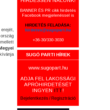
HIRDESSEN NÁLUNK!
BANNER ÉS PR cikk hirdetés
Facebook megjelenéssel is
HIRDETÉS FELADÁSA:
erejét,
hirdetes@sugopart.hu
 ország
+36-30/330-3030
mellett
Megyei
kívánja
SUGÓ PARTI HÍREK
www.sugopart.hu
ADJA FEL LAKOSSÁGI
APRÓHIRDETÉSÉT
INGYEN
ITT
!
Bejelentkezés
/
Regisztráció