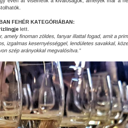
gy éven át viselhetik a kiválóságok, amelyek már a h
tolhatók.
-BAN FEHÉR KATEGÓRIÁBAN:
izlingje
lett.
, amely finoman zöldes, fanyar illattal fogad, amit a pri
sos, izgalmas kesernyésséggel, lendületes savakkal, köz
agyon szép arányokkal megvalósítva.”