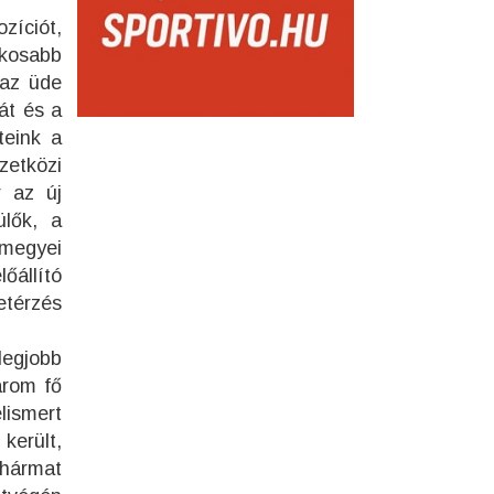
zíciót,
ékosabb
 az üde
át és a
teink a
zetközi
r az új
ülők, a
 megyei
állító
etérzés
legjobb
árom fő
lismert
került,
 hármat