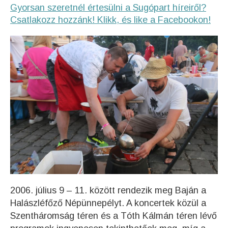
Gyorsan szeretnél értesülni a Sugópart híreiről?
Csatlakozz hozzánk! Klikk, és like a Facebookon!
2006. július 9 – 11. között rendezik meg Baján a
Halászléfőző Népünnepélyt. A koncertek közül a
Szentháromság téren és a Tóth Kálmán téren lévő