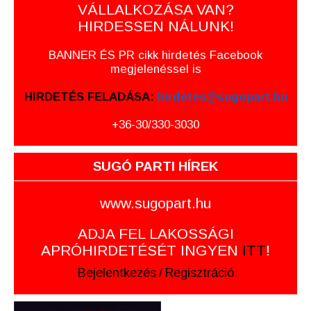
VÁLLALKOZÁSA VAN?
HIRDESSEN NÁLUNK!
BANNER ÉS PR cikk hirdetés Facebook
megjelenéssel is
HIRDETÉS FELADÁSA:
hirdetes@sugopart.hu
+36-30/330-3030
SUGÓ PARTI HÍREK
www.sugopart.hu
ADJA FEL LAKOSSÁGI
APRÓHIRDETÉSÉT INGYEN
ITT
!
Bejelentkezés
/
Regisztráció