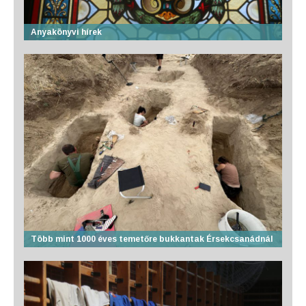
Anyakönyvi hírek
Több mint 1000 éves temetőre bukkantak Érsekcsanádnál