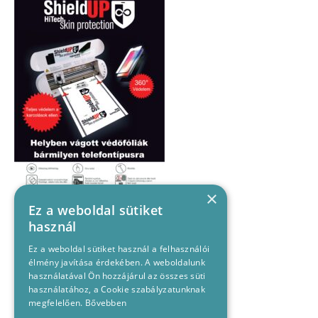
×
Ez a weboldal sütiket
használ
Ez a weboldal sütiket használ a felhasználói
élmény javítása érdekében. A weboldalunk
használatával Ön hozzájárul az összes süti
használatához, a Cookie szabályzatunknak
megfelelően.
Bővebben