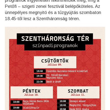
programok ingyenesen tekinthetőek meg, míg a
Petőfi – szigeti zenei fesztivál belépőköteles. Az
ünnepélyes megnyitó és a tűzgyújtás szombaton
18.45-től lesz a Szentháromság téren.