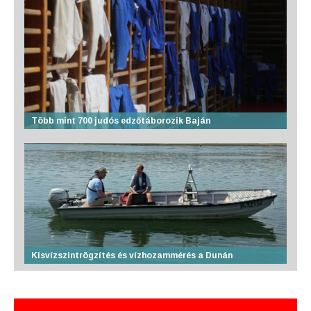
Több mint 700 judós edzőtáborozik Baján
Kisvízszintrögzítés és vízhozammérés a Dunán