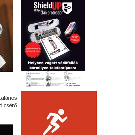
talános
dicsérő