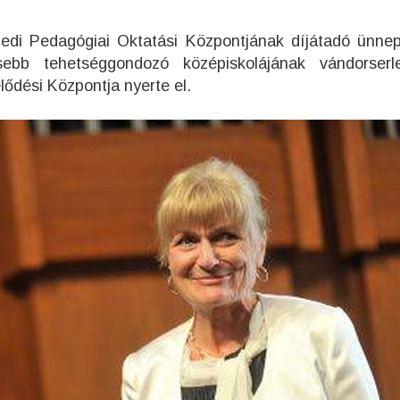
gedi Pedagógiai Oktatási Központjának díjátadó ünne
bb tehetséggondozó középiskolájának vándorserl
ődési Központja nyerte el.