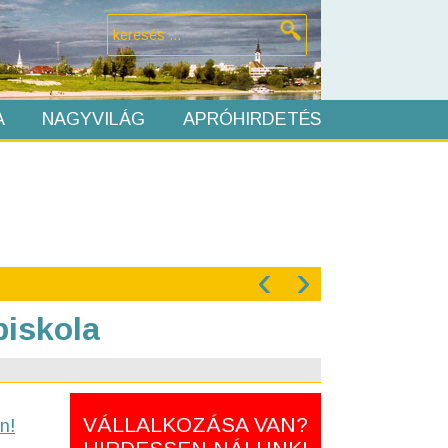
A
NAGYVILÁG
APRÓHIRDETÉS
‹
›
iskola
VÁLLALKOZÁSA VAN?
n!