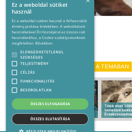
×
Ez a weboldal sütiket
használ
Ez a weboldal sütiket használ a felhasználói
élmény javítása érdekében. A weboldalunk
használatával Ön hozzájárul az összes süti
használatához, a Cookie szabályzatunknak
megfelelően.
Bővebben
ELENGEDHETETLENÜL
SZÜKSÉGES
TELJESÍTMÉNY
KORÁBBI CIKKEINK A TÉMÁBAN
CÉLZÁS
FUNKCIONALITÁS
BESOROLATLAN
ÖSSZES ELFOGADÁSA
Több mint 1000
temetőre bukk
Anyakönyvi hírek
Érsekcsanádná
ÖSSZES ELUTASÍTÁSA
RÉSZLETEK MEGJELENÍTÉSE