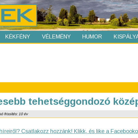
KÉKFÉNY
VÉLEMÉNY
HUMOR
KISPÁLY
esebb tehetséggondozó közép
ó frissítés: 10 év
híreiről? Csatlakozz hozzánk! Klikk, és like a Facebooko