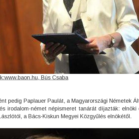
k:www.baon.hu, Bús Csaba
t pedig Paplauer Paulát, a Magyarországi Németek Ál
s irodalom-német népismeret tanárát díjazták: elnöki 
 Lászlótól, a Bács-Kiskun Megyei Közgyűlés elnökétől.