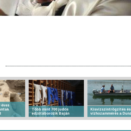
 éves
antak
Több mint 700 judós
Kisvízszintrögzítés és
l
edzőtáborozik Baján
vízhozammérés a Dun