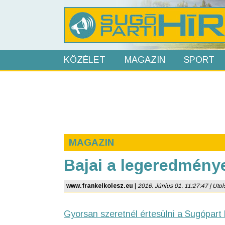
KÖZÉLET
MAGAZIN
SPORT
MAGAZIN
Bajai a legeredmény
www.frankelkolesz.eu
|
2016. Június 01. 11:27:47 | Utols
Gyorsan szeretnél értesülni a Sugópart 