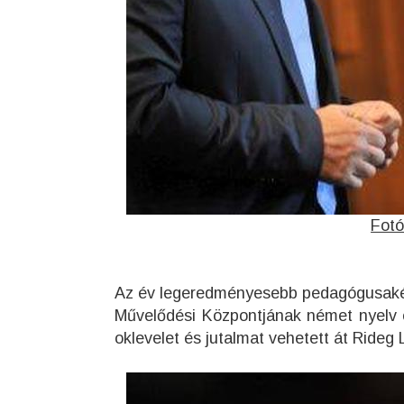
Fotó
Az év legeredményesebb pedagógusakén
Művelődési Központjának német nyelv é
oklevelet és jutalmat vehetett át Rideg