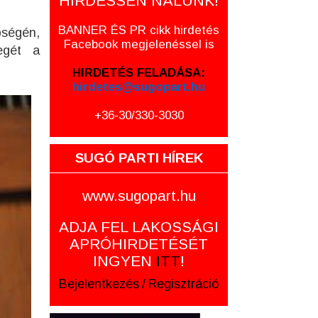
HIRDESSEN NÁLUNK!
BANNER ÉS PR cikk hirdetés
pségén,
Facebook megjelenéssel is
egét a
HIRDETÉS FELADÁSA:
hirdetes@sugopart.hu
+36-30/330-3030
SUGÓ PARTI HÍREK
www.sugopart.hu
ADJA FEL LAKOSSÁGI
APRÓHIRDETÉSÉT
INGYEN
ITT
!
Bejelentkezés
/
Regisztráció