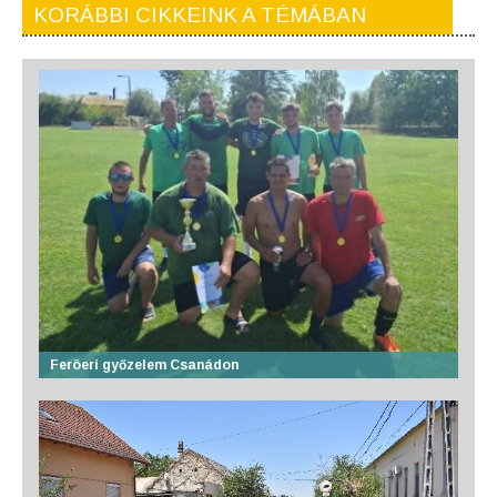
KORÁBBI CIKKEINK A TÉMÁBAN
Feröeri győzelem Csanádon