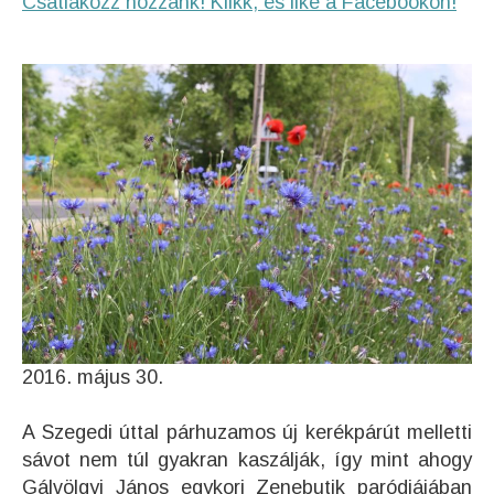
Csatlakozz hozzánk! Klikk, és like a Facebookon!
2016. május 30.
A Szegedi úttal párhuzamos új kerékpárút melletti
sávot nem túl gyakran kaszálják, így mint ahogy
Gálvölgyi János egykori Zenebutik paródiájában