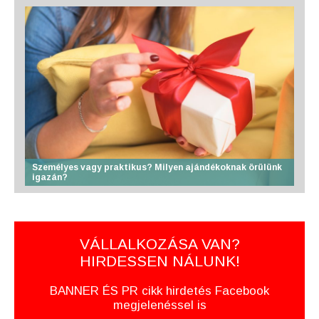
Személyes vagy praktikus? Milyen ajándékoknak örülünk
igazán?
VÁLLALKOZÁSA VAN?
HIRDESSEN NÁLUNK!
BANNER ÉS PR cikk hirdetés Facebook
megjelenéssel is