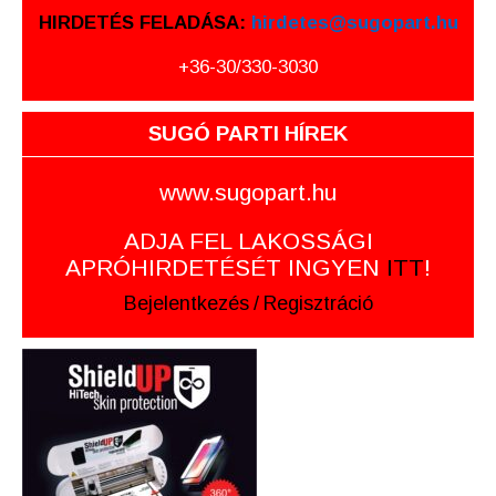
HIRDETÉS FELADÁSA:
hirdetes@sugopart.hu
+36-30/330-3030
SUGÓ PARTI HÍREK
www.sugopart.hu
ADJA FEL LAKOSSÁGI
APRÓHIRDETÉSÉT INGYEN
ITT
!
Bejelentkezés
/
Regisztráció