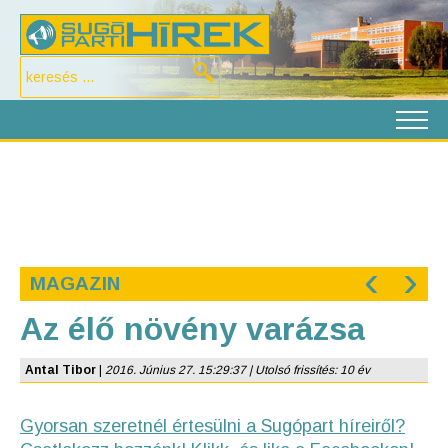
‹
›
MAGAZIN
Az élő növény varázsa
Antal Tibor
|
2016. Június 27. 15:29:37 | Utolsó frissítés: 10 év
Gyorsan szeretnél értesülni a Sugópart híreiről?