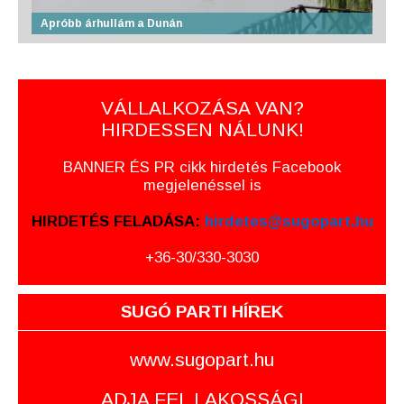
Apróbb árhullám a Dunán
VÁLLALKOZÁSA VAN?
HIRDESSEN NÁLUNK!
BANNER ÉS PR cikk hirdetés Facebook
megjelenéssel is
HIRDETÉS FELADÁSA:
hirdetes@sugopart.hu
+36-30/330-3030
SUGÓ PARTI HÍREK
www.sugopart.hu
ADJA FEL LAKOSSÁGI