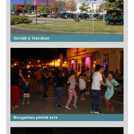
Sztrájk a Tescoban
Mozgalmas péntek este