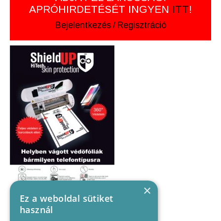
APRÓHIRDETÉSÉT INGYEN
ITT
!
Bejelentkezés
/
Regisztráció
×
Ez a weboldal sütiket
használ