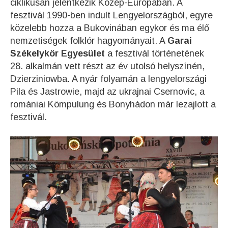
ciklikusan jelentkezik Közép-Európában. A
fesztivál 1990-ben indult Lengyelországból, egyre
közelebb hozza a Bukovinában egykor és ma élő
nemzetiségek folklór hagyományait. A
Garai
Székelykör Egyesület
a fesztivál történetének
28. alkalmán vett részt az év utolsó helyszínén,
Dzierziniowba. A nyár folyamán a lengyelországi
Pila és Jastrowie, majd az ukrajnai Csernovic, a
romániai Kömpulung és Bonyhádon már lezajlott a
fesztivál.