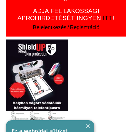
ADJA FEL LAKOSSÁGI
APRÓHIRDETÉSÉT INGYEN
ITT
!
Bejelentkezés
/
Regisztráció
×
Ez a weboldal sütiket