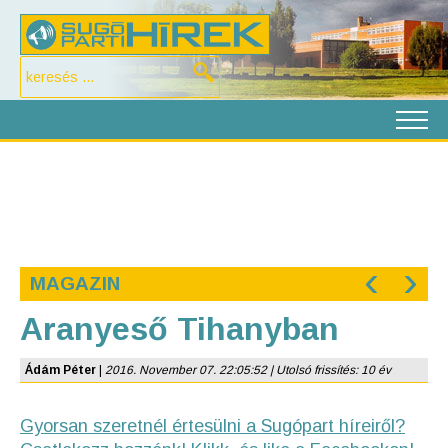
‹
›
MAGAZIN
Aranyeső Tihanyban
Ádám Péter
|
2016. November 07. 22:05:52 | Utolsó frissítés: 10 év
Gyorsan szeretnél értesülni a Sugópart híreiről?