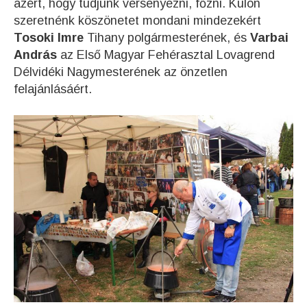
azért, hogy tudjunk versenyezni, főzni. Külön
szeretnénk köszönetet mondani mindezekért
Tosoki Imre
Tihany polgármesterének, és
Varbai
András
az Első Magyar Fehérasztal Lovagrend
Délvidéki Nagymesterének az önzetlen
felajánlásáért.