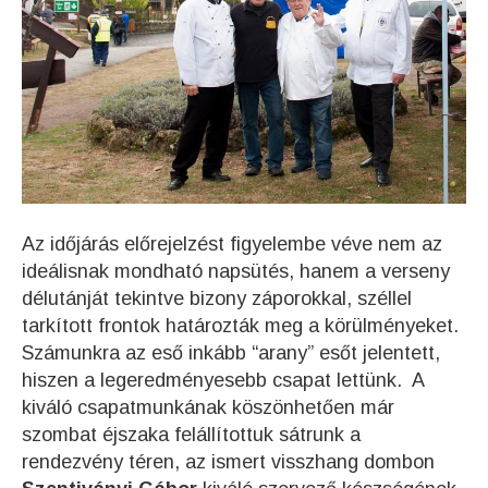
Az időjárás előrejelzést figyelembe véve nem az
ideálisnak mondható napsütés, hanem a verseny
délutánját tekintve bizony záporokkal, széllel
ta
rkított frontok határozták meg a körülményeket.
Számunkra az eső inkább “arany” esőt jelentett,
hiszen a legeredményesebb csapat lettünk. A
kiváló csapatmunkának köszönhetően már
szombat éjszaka felállítottuk sátrunk a
rendezvény téren, az ismert visszhang dombon