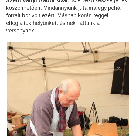
Szentiványi Gábor
kiváló szervező készségének
köszönhetően. Mindannyiunk jutalma egy pohár
forralt bor volt ezért. Másnap korán reggel
elfoglaltuk helyünket, és neki láttunk a
versenynek.