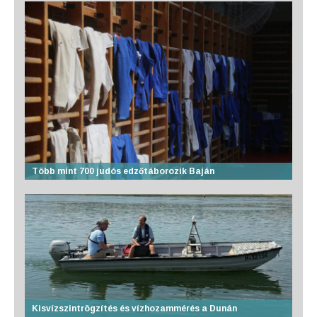
Több mint 700 judós edzőtáborozik Baján
Kisvízszintrögzítés és vízhozammérés a Dunán