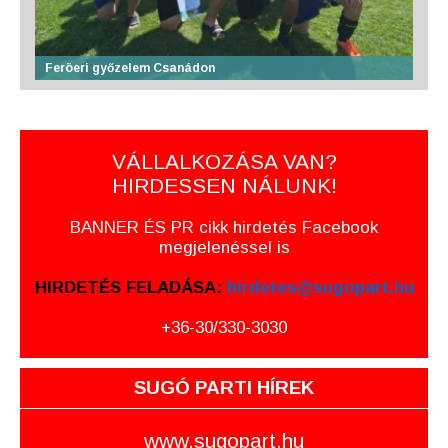
Feröeri győzelem Csanádon
VÁLLALKOZÁSA VAN?
HIRDESSEN NÁLUNK!
BANNER ÉS PR cikk hirdetés Facebook
megjelenéssel is
HIRDETÉS FELADÁSA:
hirdetes@sugopart.hu
+36-30/330-3030
SUGÓ PARTI HÍREK
www.sugopart.hu