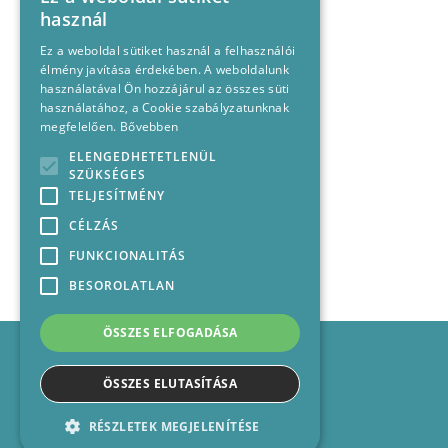
használ
Ez a weboldal sütiket használ a felhasználói
élmény javítása érdekében. A weboldalunk
használatával Ön hozzájárul az összes süti
használatához, a Cookie szabályzatunknak
megfelelően.
Bővebben
ELENGEDHETETLENÜL
SZÜKSÉGES
TELJESÍTMÉNY
CÉLZÁS
FUNKCIONALITÁS
BESOROLATLAN
ÖSSZES ELFOGADÁSA
Impresszum
Médiajánlat
ÖSSZES ELUTASÍTÁSA
Felhasználási feltételek
Panaszkezelési nyilatkozat
RÉSZLETEK MEGJELENÍTÉSE
Kapcsolat