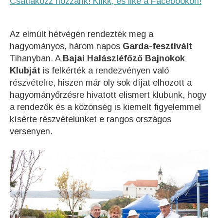
Csatlakozz hozzánk! Klikk, és like a Facebookon!
Az elmúlt hétvégén rendezték meg a
hagyományos, három napos
Garda-fesztivált
Tihanyban. A
Bajai Halászléfőző Bajnokok
Klubját
is felkérték a rendezvényen való
részvételre, hiszen már oly sok díjat elhozott a
hagyományőrzésre hivatott elismert klubunk, hogy
a rendezők és a közönség is kiemelt figyelemmel
kísérte részvételünket e rangos országos
versenyen.