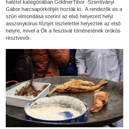
halétel kategóriában GöldnerTibor -Szentiványi
Gábor harcsapörköltjét hozták ki. A rendezők és a
szűri elmondása szerint az első helyezett helyi
asszonykórus főztjét tisztelettel helyezték az első
helyre, mivel a Ők a fesztivál történetének örökös
résztvevői.