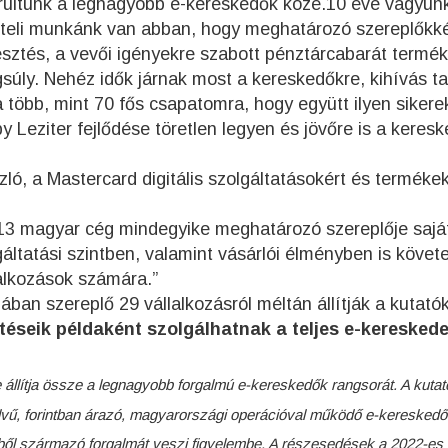
rültünk a legnagyobb e-kereskedők közé.10 éve vagyunk
l teli munkánk van abban, hogy meghatározó szereplőkk
jlesztés, a vevői igényekre szabott pénztárcabarát termé
gsúly. Nehéz idők járnak most a kereskedőkre, kihívás t
a több, mint 70 fős csapatomra, hogy együtt ilyen sikere
y Leziter fejlődése töretlen legyen és jövőre is a keres
ó, a Mastercard digitális szolgáltatásokért és termékek
13 magyar cég mindegyike meghatározó szereplője sajá
ltatási szintben, valamint vásárlói élményben is követ
lalkozások számára.”
an szereplő 29 vállalkozásról méltán állítják a kutató
ztéseik példaként szolgálhatnak a teljes e-keresked
állítja össze a legnagyobb forgalmú e-kereskedők rangsorát. A kuta
vű, forintban árazó, magyarországi operációval működő e-keresked
ből származó forgalmát veszi figyelembe. A részesedések a 2022-es 