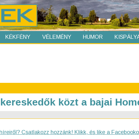
KÉKFÉNY
VÉLEMÉNY
HUMOR
KISPÁLY
kereskedők közt a bajai Home
híreiről? Csatlakozz hozzánk! Klikk, és like a Facebooko