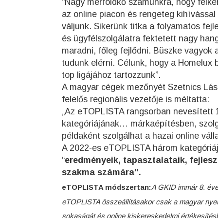
“Nagy mérföldkő számunkra, hogy felke
az online piacon és rengeteg kihívássa
váljunk. Sikerünk titka a folyamatos fe
és ügyfélszolgálatra fektetett nagy han
maradni, főleg fejlődni. Büszke vagyok 
tudunk elérni. Célunk, hogy a Homelux b
top ligájához tartozzunk”.
A magyar cégek mezőnyét Szetnics Lászl
felelős regionális vezetője is méltatta:
„Az eTOPLISTA rangsorban nevesített 
kategóriájának… márkaépítésben, szolgá
példaként szolgálhat a hazai online vál
A 2022-es eTOPLISTA három kategóriájáb
“
eredményeik, tapasztalataik, fejles
szakma számára”.
eTOPLISTA módszertan:
A GKID immár 8. éve 
eTOPLISTA összeállításakor csak a magyar nyel
sokaságát és online kiskereskedelmi értékesítés