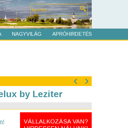
A
NAGYVILÁG
APRÓHIRDETÉS
‹
›
lux by Leziter
VÁLLALKOZÁSA VAN?
n!