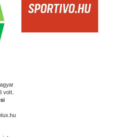
agyar
 volt.
si
elux.hu