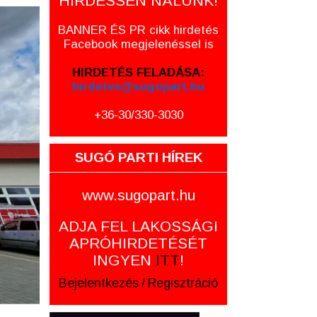
HIRDESSEN NÁLUNK!
BANNER ÉS PR cikk hirdetés
Facebook megjelenéssel is
HIRDETÉS FELADÁSA:
hirdetes@sugopart.hu
+36-30/330-3030
SUGÓ PARTI HÍREK
www.sugopart.hu
ADJA FEL LAKOSSÁGI
APRÓHIRDETÉSÉT
INGYEN
ITT
!
Bejelentkezés
/
Regisztráció