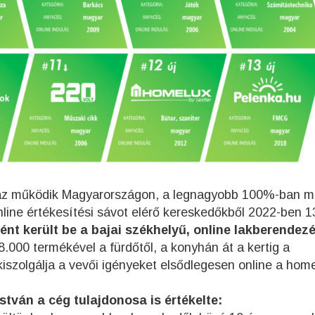
ház működik Magyarországon, a legnagyobb 100%-ban m
online értékesítési sávot elérő kereskedőkből 2022-ben 13
nt került be a bajai székhelyű, online lakberendezé
8.000 termékével a fürdőtől, a konyhán át a kertig a
iszolgálja a vevői igényeket elsődlegesen online a hom
stván a cég tulajdonosa is értékelte: