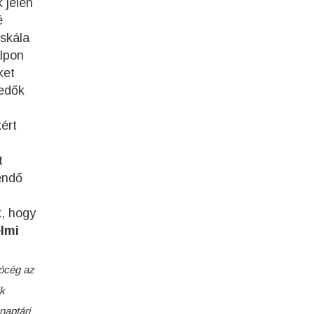
 jelen
é
kskála
alpon
ket
kedők
ért
t
endő
k, hogy
elmi
tócég az
ők
naptári