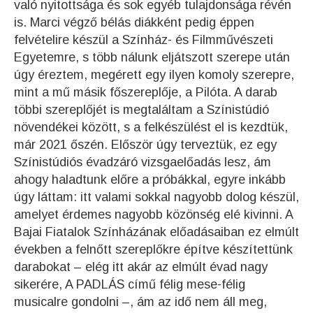
való nyitottsága és sok egyéb tulajdonsága révén
is. Marci végző bélás diákként pedig éppen
felvételire készül a Színház- és Filmművészeti
Egyetemre, s több nálunk eljátszott szerepe után
úgy éreztem, megérett egy ilyen komoly szerepre,
mint a mű másik főszereplője, a Pilóta. A darab
többi szereplőjét is megtaláltam a Színistúdió
növendékei között, s a felkészülést el is kezdtük,
már 2021 őszén. Először úgy terveztük, ez egy
Színistúdiós évadzáró vizsgaelőadás lesz, ám
ahogy haladtunk előre a próbákkal, egyre inkább
úgy láttam: itt valami sokkal nagyobb dolog készül,
amelyet érdemes nagyobb közönség elé kivinni. A
Bajai Fiatalok Színházának előadásaiban ez elmúlt
években a felnőtt szereplőkre építve készítettünk
darabokat – elég itt akár az elmúlt évad nagy
sikerére, A PADLÁS című félig mese-félig
musicalre gondolni –, ám az idő nem áll meg,