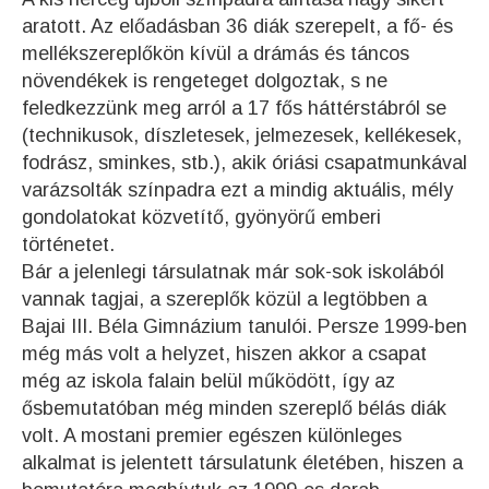
aratott. Az előadásban 36 diák szerepelt, a fő- és
mellékszereplőkön kívül a drámás és táncos
növendékek is rengeteget dolgoztak, s ne
feledkezzünk meg arról a 17 fős háttérstábról se
(technikusok, díszletesek, jelmezesek, kellékesek,
fodrász, sminkes, stb.), akik óriási csapatmunkával
varázsolták színpadra ezt a mindig aktuális, mély
gondolatokat közvetítő, gyönyörű emberi
történetet.
Bár a jelenlegi társulatnak már sok-sok iskolából
vannak tagjai, a szereplők közül a legtöbben a
Bajai III. Béla Gimnázium tanulói. Persze 1999-ben
még más volt a helyzet, hiszen akkor a csapat
még az iskola falain belül működött, így az
ősbemutatóban még minden szereplő bélás diák
volt. A mostani premier egészen különleges
alkalmat is jelentett társulatunk életében, hiszen a