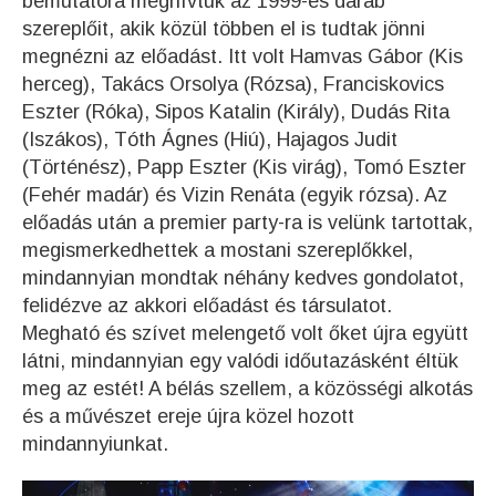
bemutatóra meghívtuk az 1999-es darab
szereplőit, akik közül többen el is tudtak jönni
megnézni az előadást. Itt volt Hamvas Gábor (Kis
herceg), Takács Orsolya (Rózsa), Franciskovics
Eszter (Róka), Sipos Katalin (Király), Dudás Rita
(Iszákos), Tóth Ágnes (Hiú), Hajagos Judit
(Történész), Papp Eszter (Kis virág), Tomó Eszter
(Fehér madár) és Vizin Renáta (egyik rózsa). Az
előadás után a premier party-ra is velünk tartottak,
megismerkedhettek a mostani szereplőkkel,
mindannyian mondtak néhány kedves gondolatot,
felidézve az akkori előadást és társulatot.
Megható és szívet melengető volt őket újra együtt
látni, mindannyian egy valódi időutazásként éltük
meg az estét! A bélás szellem, a közösségi alkotás
és a művészet ereje újra közel hozott
mindannyiunkat.