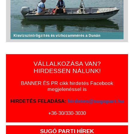
Kisvízszintrögzítés és vízhozammérés a Dunán
VÁLLALKOZÁSA VAN?
HIRDESSEN NÁLUNK!
BANNER ÉS PR cikk hirdetés Facebook
megjelenéssel is
HIRDETÉS FELADÁSA:
hirdetes@sugopart.hu
+36-30/330-3030
SUGÓ PARTI HÍREK