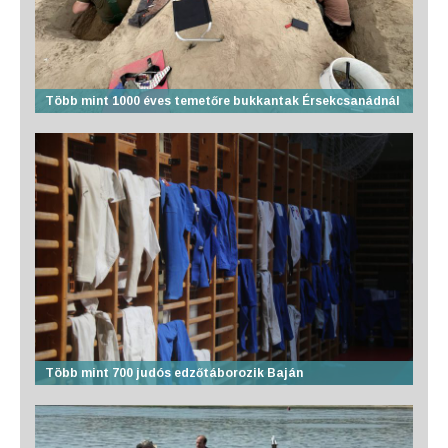
Több mint 1000 éves temetőre bukkantak Érsekcsanádnál
Több mint 700 judós edzőtáborozik Baján