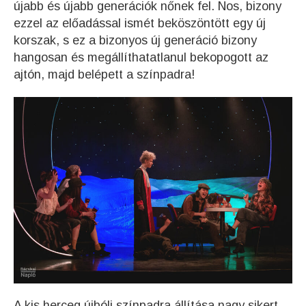
újabb és újabb generációk nőnek fel. Nos, bizony
ezzel az előadással ismét beköszöntött egy új
korszak, s ez a bizonyos új generáció bizony
hangosan és megállíthatatlanul bekopogott az
ajtón, majd belépett a színpadra!
A kis herceg újbóli színpadra állítása nagy sikert