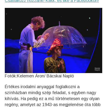
Csatlakozz hozzánk! Klikk, és like a Facebookon!
Fotók:Kelemen Áron/ Bácskai Napló
Értékes irodalmi anyaggal foglalkozni a
színházban mindig szép feladat, s egyben nagy
kihívás. Ha pedig ez a mű történetesen egy olyan
regény, amelyet az 1943-as megjelenése óta több