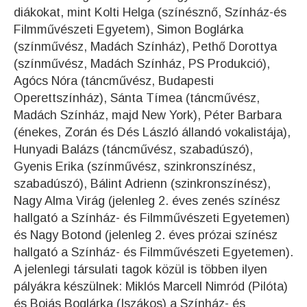
diákokat, mint Kolti Helga (színésznő, Színház-és
Filmművészeti Egyetem), Simon Boglárka
(színművész, Madách Színház), Pethő Dorottya
(színművész, Madách Színház, PS Produkció),
Agócs Nóra (táncművész, Budapesti
Operettszínház), Sánta Tímea (táncművész,
Madách Színház, majd New York), Péter Barbara
(énekes, Zorán és Dés László állandó vokalistája),
Hunyadi Balázs (táncművész, szabadúszó),
Gyenis Erika (színművész, szinkronszínész,
szabadúszó), Bálint Adrienn (szinkronszínész),
Nagy Alma Virág (jelenleg 2. éves zenés színész
hallgató a Színház- és Filmművészeti Egyetemen)
és Nagy Botond (jelenleg 2. éves prózai színész
hallgató a Színház- és Filmművészeti Egyetemen).
A jelenlegi társulati tagok közül is többen ilyen
pályákra készülnek: Miklós Marcell Nimród (Pilóta)
és Bojás Boglárka (Iszákos) a Színház- és