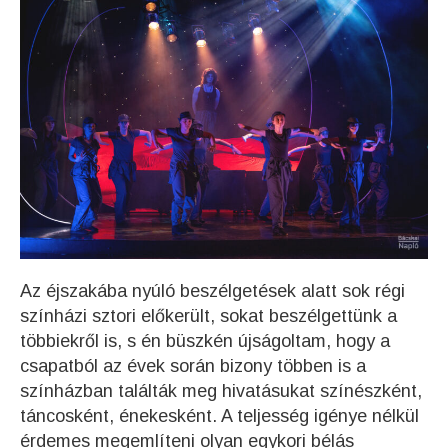
Az éjszakába nyúló beszélgetések alatt sok régi
színházi sztori előkerült, sokat beszélgettünk a
többiekről is, s én büszkén újságoltam, hogy a
csapatból az évek során bizony többen is a
színházban találták meg hivatásukat színészként,
táncosként, énekesként. A teljesség igénye nélkül
érdemes megemlíteni olyan egykori bélás