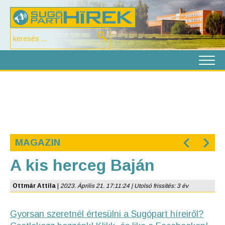
‹
›
MAGAZIN
A kis herceg Baján
Ottmár Attila
|
2023. Április 21. 17:11:24 | Utolsó frissítés: 3 év
Gyorsan szeretnél értesülni a Sugópart híreiről?