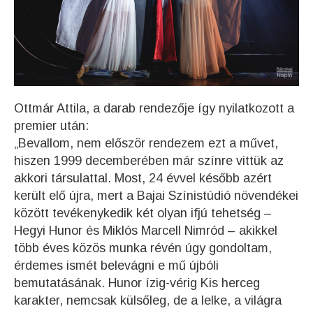
Ottmár Attila, a darab rendezője így nyilatkozott a
premier után:
„Bevallom, nem először rendezem ezt a művet,
hiszen 1999 decemberében már színre vittük az
akkori társulattal. Most, 24 évvel később azért
került elő újra, mert a Bajai Színistúdió növendékei
között tevékenykedik két olyan ifjú tehetség –
Hegyi Hunor és Miklós Marcell Nimród – akikkel
több éves közös munka révén úgy gondoltam,
érdemes ismét belevágni e mű újbóli
bemutatásának. Hunor ízig-vérig Kis herceg
karakter, nemcsak külsőleg, de a lelke, a világra