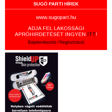
SUGÓ PARTI HÍREK
www.sugopart.hu
ADJA FEL LAKOSSÁGI
APRÓHIRDETÉSÉT INGYEN
ITT
!
Bejelentkezés
/
Regisztráció