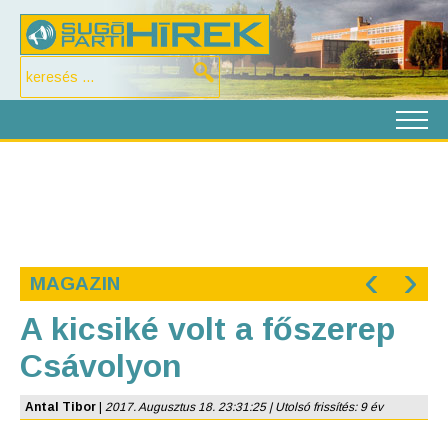
‹
›
MAGAZIN
A kicsiké volt a főszerep
Csávolyon
Antal Tibor
|
2017. Augusztus 18. 23:31:25 | Utolsó frissítés: 9 év