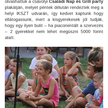
olvashattuk a csávolyi
Családi Nap és Grill party
plakátján, melyet péntek délután rendeztek meg a
helyi IKSZT udvarán, így kedvet kaptunk hogy
ellátogassunk, mert a kisgyerekesek jól tudják,
hogy egy ilyen bulit – ha piacorientált a szervezés
– 2 gyerekkel nem lehet megúszni 5000 forint
alatt.