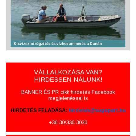
Kisvízszintrögzítés és vízhozammérés a Dunán
VÁLLALKOZÁSA VAN?
HIRDESSEN NÁLUNK!
BANNER ÉS PR cikk hirdetés Facebook
megjelenéssel is
HIRDETÉS FELADÁSA:
hirdetes@sugopart.hu
+36-30/330-3030