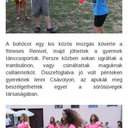
A bohócot egy kis közös mozgás követte a
fitneses Renivel, majd jöhettek a gyermek
tánccsoportok. Persze közben sokan ugráltak a
trambulinon, vagy csináltattak maguknak
csillámtetkót. Összefoglalva jó volt pénteken
gyereknek lenni Csávolyon, az apukák meg
beszélgethettek egyet a sörösüvegek
társaságában.