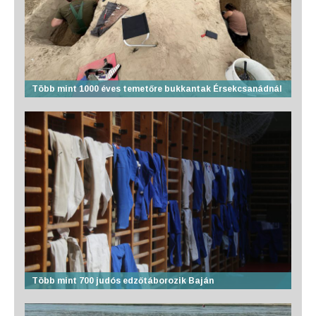
Több mint 1000 éves temetőre bukkantak Érsekcsanádnál
Több mint 700 judós edzőtáborozik Baján