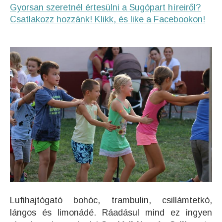
Gyorsan szeretnél értesülni a Sugópart híreiről?
Csatlakozz hozzánk! Klikk, és like a Facebookon!
Lufihajtógató bohóc, trambulin, csillámtetkó,
lángos és limonádé. Ráadásul mind ez ingyen