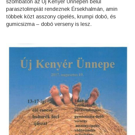
szombaton az Új Kenyér Ünnepén belül
parasztolimpiát rendeznek Érsekhalmán, amin
többek közt asszony cipelés, krumpi dobó, és
gumicsizma – dobó verseny is lesz.