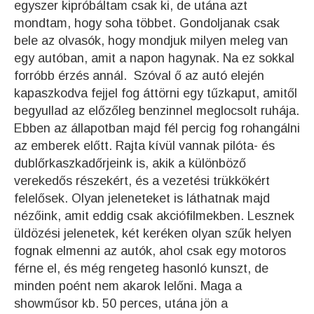
egyszer kipróbáltam csak ki, de utána azt
mondtam, hogy soha többet. Gondoljanak csak
bele az olvasók, hogy mondjuk milyen meleg van
egy autóban, amit a napon hagynak. Na ez sokkal
forróbb érzés annál. Szóval ő az autó elején
kapaszkodva fejjel fog áttörni egy tűzkaput, amitől
begyullad az előzőleg benzinnel meglocsolt ruhája.
Ebben az állapotban majd fél percig fog rohangálni
az emberek előtt. Rajta kívül vannak pilóta- és
dublőrkaszkadőrjeink is, akik a különböző
verekedős részekért, és a vezetési trükkökért
felelősek. Olyan jeleneteket is láthatnak majd
nézőink, amit eddig csak akciófilmekben. Lesznek
üldözési jelenetek, két keréken olyan szűk helyen
fognak elmenni az autók, ahol csak egy motoros
férne el, és még rengeteg hasonló kunszt, de
minden poént nem akarok lelőni. Maga a
showműsor kb. 50 perces, utána jön a