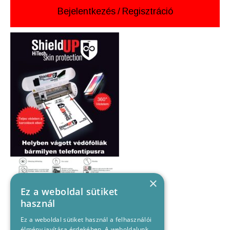
Bejelentkezés
/
Regisztráció
×
Ez a weboldal sütiket
használ
Ez a weboldal sütiket használ a felhasználói
élmény javítása érdekében. A weboldalunk