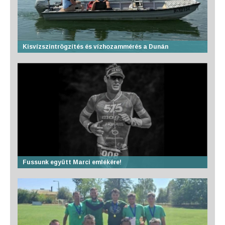
Kisvízszintrögzítés és vízhozammérés a Dunán
Fussunk együtt Marci emlékére!