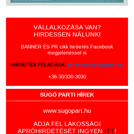
VÁLLALKOZÁSA VAN?
HIRDESSEN NÁLUNK!
BANNER ÉS PR cikk hirdetés Facebook
megjelenéssel is
HIRDETÉS FELADÁSA:
hirdetes@sugopart.hu
+36-30/330-3030
SUGÓ PARTI HÍREK
www.sugopart.hu
ADJA FEL LAKOSSÁGI
APRÓHIRDETÉSÉT INGYEN
ITT
!