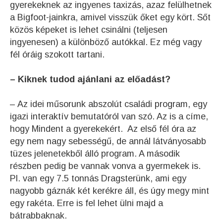
gyerekeknek az ingyenes taxizás, azaz felülhetnek
a Bigfoot-jainkra, amivel visszük őket egy kört. Sőt
közös képeket is lehet csinálni (teljesen
ingyenesen) a különböző autókkal. Ez még vagy
fél óráig szokott tartani.
– Kiknek tudod ajánlani az előadást?
– Az idei műsorunk abszolút családi program, egy
igazi interaktív bemutatóról van szó. Az is a címe,
hogy Mindent a gyerekekért. Az első fél óra az
egy nem nagy sebességű, de annál látványosabb
tüzes jelenetekből álló program. A második
részben pedig be vannak vonva a gyermekek is.
Pl. van egy 7.5 tonnás Dragsterünk, ami egy
nagyobb gáznák két kerékre áll, és úgy megy mint
egy rakéta. Erre is fel lehet ülni majd a
bátrabbaknak.