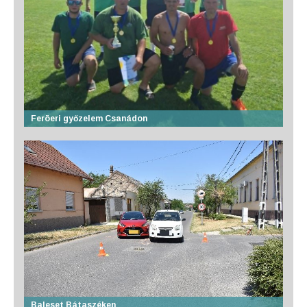
Feröeri győzelem Csanádon
Baleset Bátaszéken