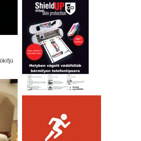
ökifjú