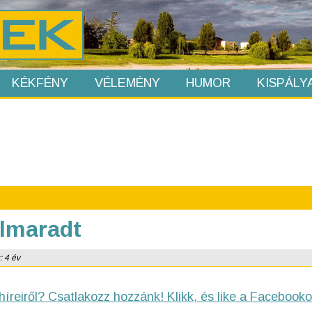
KÉKFÉNY
VÉLEMÉNY
HUMOR
KISPÁLY
elmaradt
: 4 év
híreiről? Csatlakozz hozzánk! Klikk, és like a Facebooko