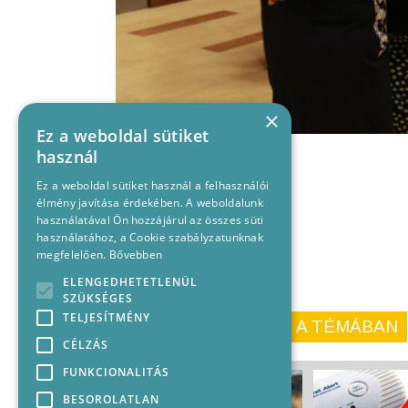
×
Ez a weboldal sütiket
használ
Ez a weboldal sütiket használ a felhasználói
élmény javítása érdekében. A weboldalunk
használatával Ön hozzájárul az összes süti
használatához, a Cookie szabályzatunknak
megfelelően.
Bővebben
ELENGEDHETETLENÜL
SZÜKSÉGES
TELJESÍTMÉNY
KORÁBBI CIKKEINK A TÉMÁBAN
CÉLZÁS
FUNKCIONALITÁS
BESOROLATLAN