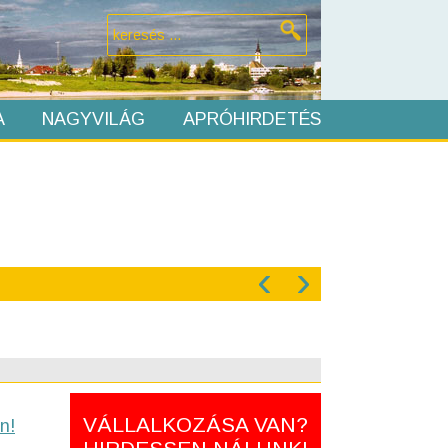
A
NAGYVILÁG
APRÓHIRDETÉS
‹
›
VÁLLALKOZÁSA VAN?
n!