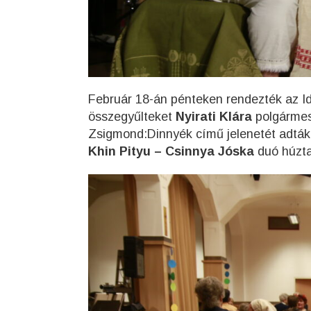
Február 18-án pénteken rendezték az Id
összegyűlteket
Nyirati Klára
polgármes
Zsigmond:Dinnyék című jelenetét adták e
Khin Pityu – Csinnya Jóska
duó húzta