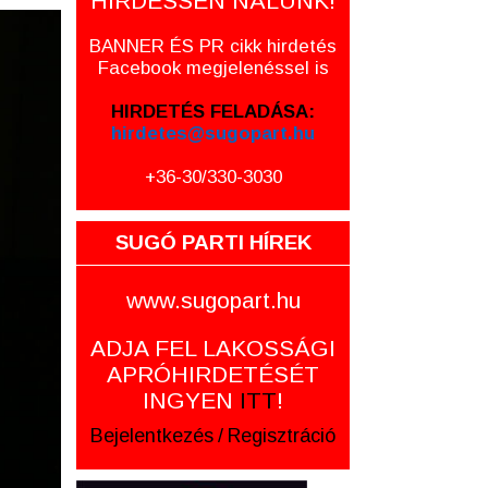
HIRDESSEN NÁLUNK!
BANNER ÉS PR cikk hirdetés
Facebook megjelenéssel is
HIRDETÉS FELADÁSA:
hirdetes@sugopart.hu
+36-30/330-3030
SUGÓ PARTI HÍREK
www.sugopart.hu
ADJA FEL LAKOSSÁGI
APRÓHIRDETÉSÉT
INGYEN
ITT
!
Bejelentkezés
/
Regisztráció