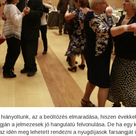
 hiányoltunk, az a beöltözés elmaradása, hiszen évekke
ngján a jelmezesek jó hangulatú felvonulása. De ha egy k
 idén meg lehetett rendezni a nyugdíjasok farsangját i