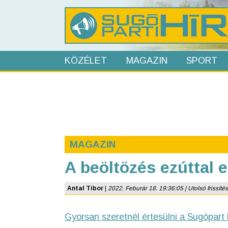
KÖZÉLET
MAGAZIN
SPORT
MAGAZIN
A beöltözés ezúttal 
Antal Tibor
|
2022. Feburár 18. 19:36:05 | Utolsó frissítés
Gyorsan szeretnél értesülni a Sugópart 