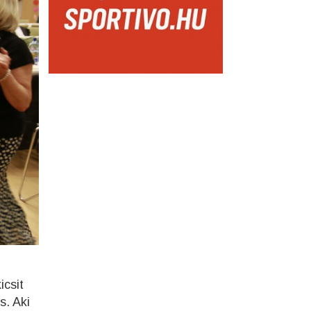
l
icsit
s. Aki