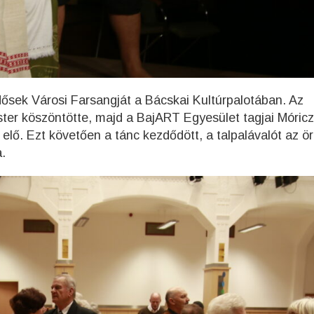
ősek Városi Farsangját a Bácskai Kultúrpalotában. Az
ter köszöntötte, majd a BajART Egyesület tagjai Móricz
lő. Ezt követően a tánc kezdődött, a talpalávalót az ör
.